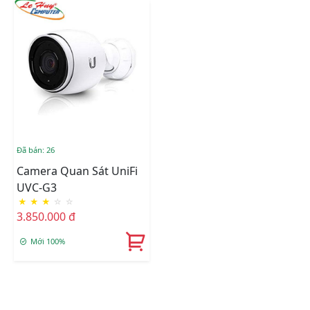
Đã bán: 26
Camera Quan Sát UniFi
UVC-G3
★
★
★
☆
☆
3.850.000 đ
Mới 100%