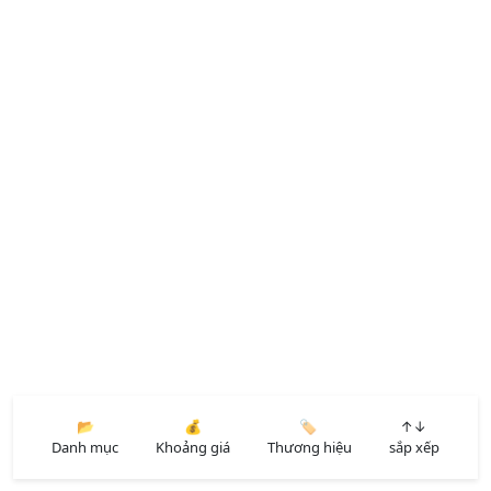
📂
💰
🏷️
↑↓
Danh mục
Khoảng giá
Thương hiệu
sắp xếp