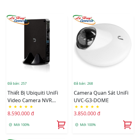
Đã bán: 257
Đã bán: 268
Thiết Bị Ubiquiti UniFi
Camera Quan Sát UniFi
Video Camera NVR
UVC-G3-DOME
★
★
★
★
★
★
★
★
★
★
(UniFi NVR)
8.590.000 đ
3.850.000 đ
Mới 100%
Mới 100%