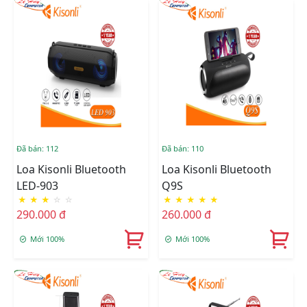
Đã bán: 112
Đã bán: 110
Loa Kisonli Bluetooth
Loa Kisonli Bluetooth
LED-903
Q9S
★
★
★
☆
☆
★
★
★
★
★
290.000 đ
260.000 đ
Mới 100%
Mới 100%