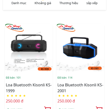
Danh mục
Khoảng giá
Thương hiệu
sắp xếp
Đã bán: 101
Đã bán: 114
Loa Bluetooth Kisonli KS-
Loa Bluetooth Kisonli KS-
1999
2001
★
★
★
★
★
★
★
★
★
★
250.000 đ
250.000 đ