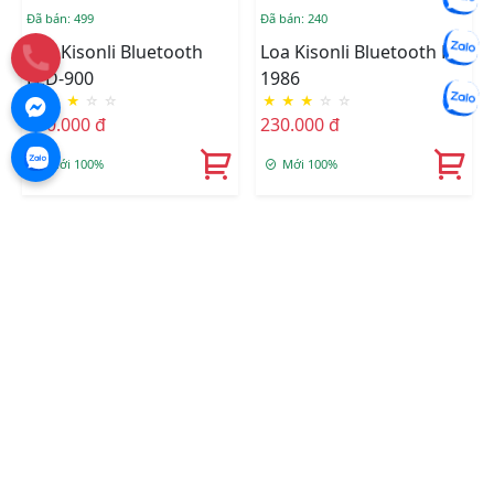
Đã bán: 499
Đã bán: 240
Loa Kisonli Bluetooth
Loa Kisonli Bluetooth KS-
LED-900
1986
★
★
★
☆
☆
★
★
★
☆
☆
410.000 đ
230.000 đ
Mới 100%
Mới 100%