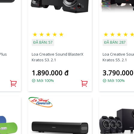
★
★
★
★
★
★
★
★
★
ĐÃ BÁN: 57
ĐÃ BÁN: 287
Plus
Loa Creative Sound BlasterX
Loa Creative Sou
Kratos S3. 2.1
Kratos S5. 2.1
1.890.000 đ
3.790.000
Mới 100%
Mới 100%