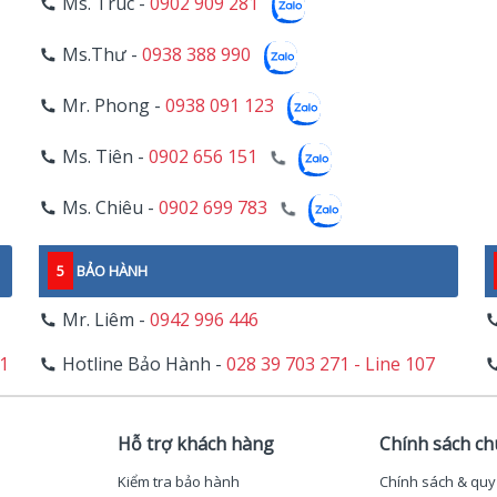
Ms. Trúc -
0902 909 281
Ms.Thư -
0938 388 990
Mr. Phong -
0938 091 123
Ms. Tiên -
0902 656 151
Ms. Chiêu -
0902 699 783
5
BẢO HÀNH
Mr. Liêm -
0942 996 446
11
Hotline Bảo Hành -
028 39 703 271 - Line 107
Hỗ trợ khách hàng
Chính sách c
Kiểm tra bảo hành
Chính sách & quy