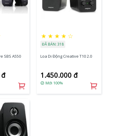
★
★
★
★
★
☆
ĐÃ BÁN: 318
ive SBS A550
Loa Di Động Creative T10 2.0
 đ
1.450.000 đ
Mới 100%