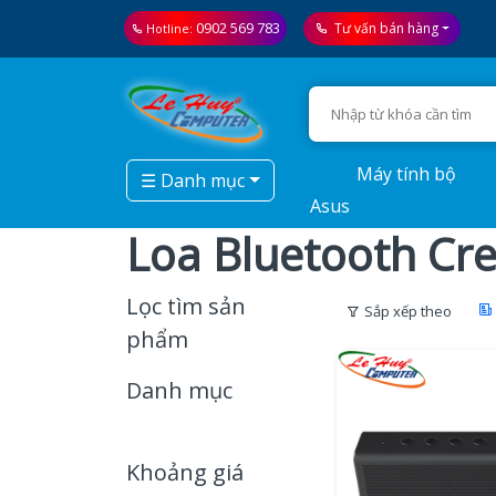
0902 569 783
Tư vấn bán hàng
Hotline:
Máy tính bộ
☰ Danh mục
Asus
Loa Bluetooth Cre
Lọc tìm sản
Sắp xếp theo
phẩm
Danh mục
Khoảng giá