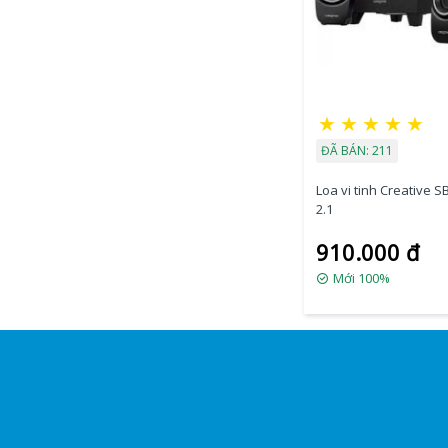
★
★
★
★
★
ĐÃ BÁN: 211
Loa vi tinh Creative S
2.1
910.000 đ
Mới 100%