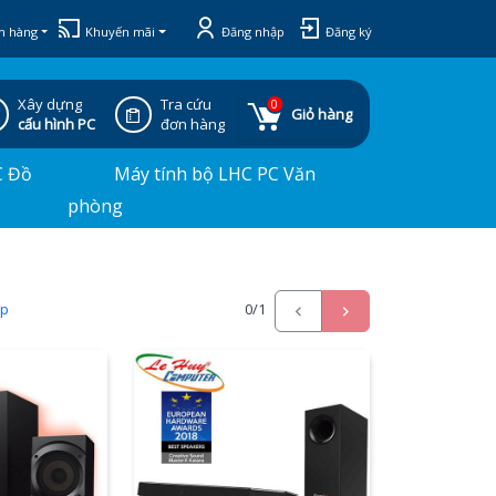
h hàng
Khuyến mãi
Đăng nhập
Đăng ký
Xây dựng
Tra cứu
0
Giỏ hàng
cấu hình PC
đơn hàng
C Đồ
Máy tính bộ LHC PC Văn
phòng
ấp
0
/1