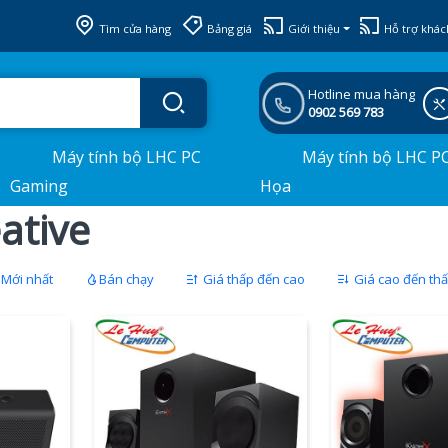
Tìm cửa hàng
Bảng giá
Giới thiệu
Hỗ trợ khác
Hotline mua hàng
0902 569 783
Máy tính bộ LHC PC
Máy tính bộ LHC P
Gaming
Họa
ative
Mới nhất
Bán chạy
Giá thấp đến cao
Giá cao đến th