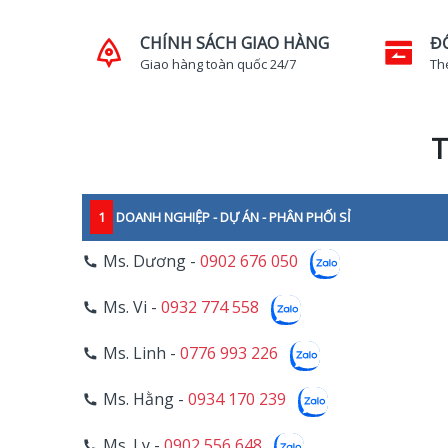
CHÍNH SÁCH GIAO HÀNG
Đ
Giao hàng toàn quốc 24/7
Th
T
1
DOANH NGHIỆP - DỰ ÁN - PHÂN PHỐI SỈ
Ms. Dương -
0902 676 050
Ms. Vi -
0932 774 558
Ms. Linh -
0776 993 226
Ms. Hằng -
0934 170 239
Ms. Ly -
0902 556 648