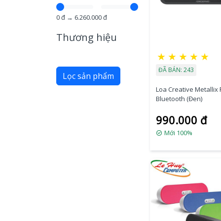
0
đ →
6.260.000
đ
Thương hiệu
★
★
★
★
★
ĐÃ BÁN: 243
Lọc sản phẩm
Loa Creative Metallix 
Bluetooth (Đen)
990.000 đ
Mới 100%