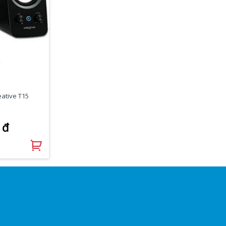
★
eative T15
 đ