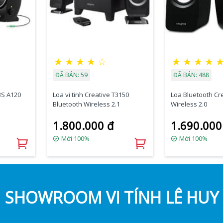
★
★
★
★
☆
★
★
★
★
ĐÃ BÁN: 59
ĐÃ BÁN: 488
BS A120
Loa vi tinh Creative T3150
Loa Bluetooth Cr
Bluetooth Wireless 2.1
Wireless 2.0
1.800.000 đ
1.690.000
Mới 100%
Mới 100%
SHOWROOM VI TÍNH LÊ HUY