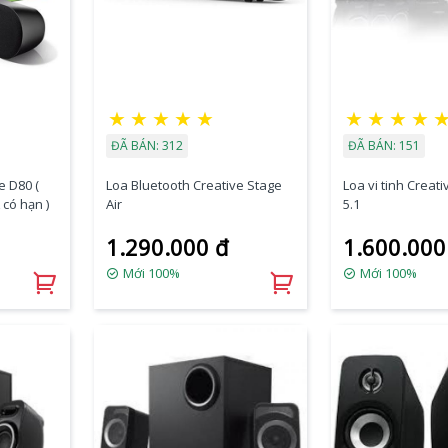
★
★
★
★
★
★
★
★
★
ĐÃ BÁN: 312
ĐÃ BÁN: 151
e D80 (
Loa Bluetooth Creative Stage
Loa vi tinh Creat
 có hạn )
Air
5.1
1.290.000 đ
1.600.000
Mới 100%
Mới 100%