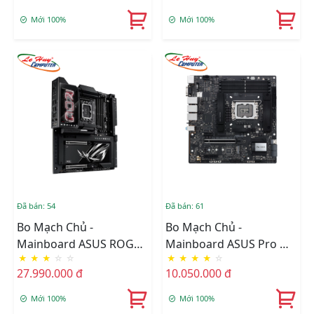
Mới 100%
Mới 100%
Đã bán: 54
Đã bán: 61
Bo Mạch Chủ -
Bo Mạch Chủ -
Mainboard ASUS ROG
Mainboard ASUS Pro WS
★
★
★
☆
☆
★
★
★
★
☆
MAXIMUS Z890
W680M-ACE SE
27.990.000 đ
10.050.000 đ
EXTREME
Mới 100%
Mới 100%