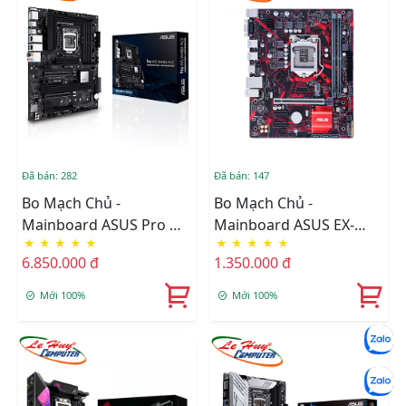
Đã bán: 282
Đã bán: 147
Bo Mạch Chủ -
Bo Mạch Chủ -
Mainboard ASUS Pro WS
Mainboard ASUS EX-
★
★
★
★
★
★
★
★
★
★
W480-ACE
B365M-V5 Renew BH 3
6.850.000 đ
1.350.000 đ
Năm
Mới 100%
Mới 100%