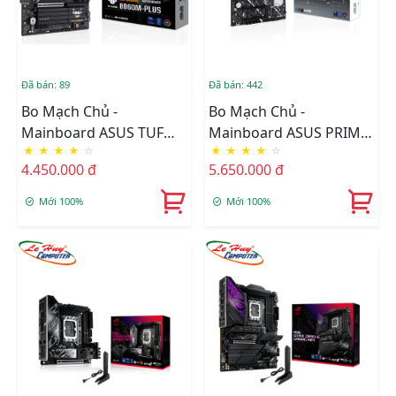
Đã bán: 89
Đã bán: 442
Bo Mạch Chủ -
Bo Mạch Chủ -
Mainboard ASUS TUF
Mainboard ASUS PRIME
★
★
★
★
☆
★
★
★
★
☆
GAMING B860M-PLUS
Z890-P-CSM
4.450.000 đ
5.650.000 đ
Mới 100%
Mới 100%