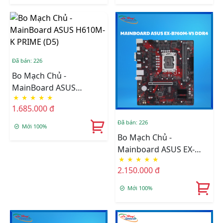
Đã bán: 226
Bo Mạch Chủ -
MainBoard ASUS
★
★
★
★
★
H610M-K PRIME (D5)
1.685.000 đ
Đã bán: 226
Mới 100%
Bo Mạch Chủ -
Mainboard ASUS EX-
★
★
★
★
★
B760M-V5 DDR4
2.150.000 đ
Mới 100%