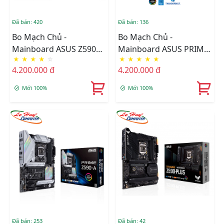
Đã bán: 420
Đã bán: 136
Bo Mạch Chủ -
Bo Mạch Chủ -
Mainboard ASUS Z590M-
Mainboard ASUS PRIME
★
★
★
★
☆
★
★
★
★
★
PLUS PRIME
Z590-P/CSM
4.200.000 đ
4.200.000 đ
Mới 100%
Mới 100%
Đã bán: 253
Đã bán: 42