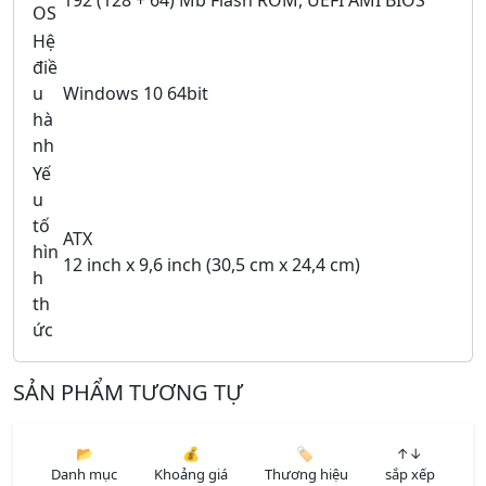
192 (128 + 64) Mb Flash ROM, UEFI AMI BIOS
OS
Hệ
điề
u
Windows 10 64bit
hà
nh
Yế
u
tố
ATX
hìn
12 inch x 9,6 inch (30,5 cm x 24,4 cm)
h
th
ức
SẢN PHẨM TƯƠNG TỰ
📂
💰
🏷️
↑↓
Danh mục
Khoảng giá
Thương hiệu
sắp xếp