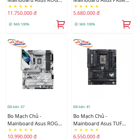
Mainboard Asus ROG
Mainboard Asus PRIME
★
★
★
★
★
★
★
★
★
★
STRIX Z890-F GAMING
Z890-P WIFI-CSM
11.750.000 đ
5.680.000 đ
WIFI
Mới 100%
Mới 100%
Đã bán: 67
Đã bán: 81
Bo Mạch Chủ -
Bo Mạch Chủ -
Mainboard Asus ROG
Mainboard Asus TUF
★
★
★
★
★
★
★
★
★
★
STRIX Z890-A GAMING
GAMING Z890 PLUS WIFI
10.990.000 đ
6.550.000 đ
WIFI
DDR5