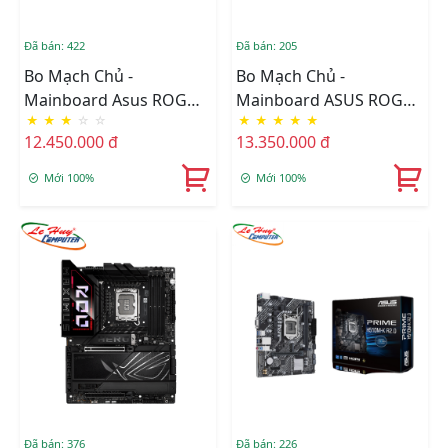
Đã bán: 422
Đã bán: 205
Bo Mạch Chủ -
Bo Mạch Chủ -
Mainboard Asus ROG
Mainboard ASUS ROG
★
★
★
☆
☆
★
★
★
★
★
STRIX Z890-I GAMING
STRIX Z890-E GAMING
12.450.000 đ
13.350.000 đ
WIFI
WIFI DDR5
Mới 100%
Mới 100%
Đã bán: 376
Đã bán: 226