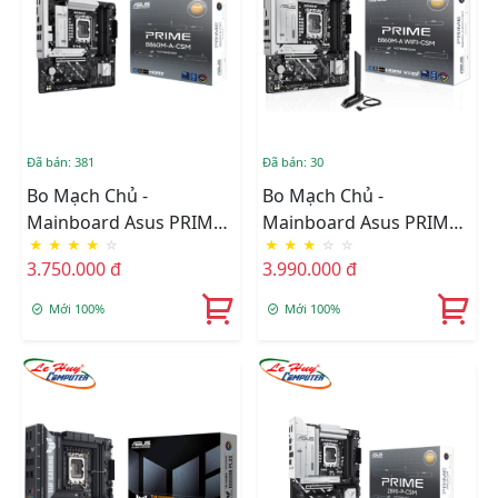
Đã bán: 381
Đã bán: 30
Bo Mạch Chủ -
Bo Mạch Chủ -
Mainboard Asus PRIME
Mainboard Asus PRIME
★
★
★
★
☆
★
★
★
☆
☆
B860M-A-CSM
B860M-A WIFI-CSM
3.750.000 đ
3.990.000 đ
Mới 100%
Mới 100%