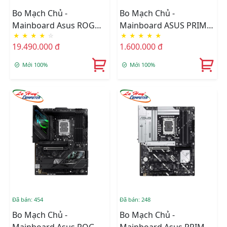
Bo Mạch Chủ -
Bo Mạch Chủ -
Mainboard Asus ROG
Mainboard ASUS PRIME
★
★
★
★
☆
★
★
★
★
★
MAXIMUS Z890 HERO
H510M-K R2.0
19.490.000 đ
1.600.000 đ
Mới 100%
Mới 100%
Đã bán: 454
Đã bán: 248
Bo Mạch Chủ -
Bo Mạch Chủ -