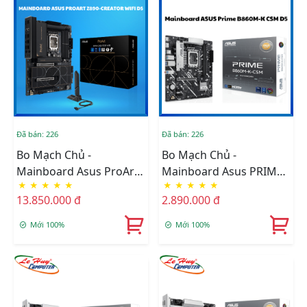
Đã bán: 226
Đã bán: 226
Bo Mạch Chủ -
Bo Mạch Chủ -
Mainboard Asus ProArt
Mainboard Asus PRIME
★
★
★
★
★
★
★
★
★
★
Z890-CREATOR WIFI
B860M-K-CSM DDR5
13.850.000 đ
2.890.000 đ
DDR5 (Thunderbolt
5+Bluetooth)
Mới 100%
Mới 100%