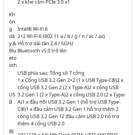
2 x khe cắm PCIe 3.0 x1
Kh
ôn
g
Intel® Wi-Fi 6
dâ
2×2 Wi-Fi 6 (802.11 a / b / g / n / ac / ax)
y &
Hỗ trợ dải tần 2,4 / 5GHz
Blu
Bluetooth v5.0 trở lên
eto
oth
USB phía sau: Tổng số 7 cổng
1 x Cổng USB 3.2 Gen 2×2 (1 x USB Type-C®)2 x
cổng USB 3.2 Gen 2 (2 x Type-A)2 x cổng USB
US
3.2 Gen 1 (2 x Type-A)2 x cổng USB 2.0 (2 x Type-
B
A)1 x đầu nối USB 3.2 Gen 1 (hỗ trợ USB Type-
C®)1 x đầu cắm USB 3.2 Gen 1 hỗ trợ thêm 2
cổng USB 3.2 Gen 12 đầu cắm USB 2.0 hỗ trợ
thêm 4 cổng USB 2.0
BI