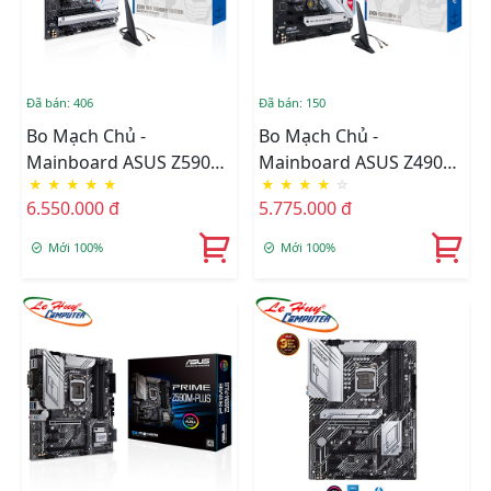
Đã bán: 406
Đã bán: 150
Bo Mạch Chủ -
Bo Mạch Chủ -
Mainboard ASUS Z590
Mainboard ASUS Z490
★
★
★
★
★
★
★
★
★
☆
WIFI GUNDAM EDITION
GUNDAM WIFI
6.550.000 đ
5.775.000 đ
Mới 100%
Mới 100%