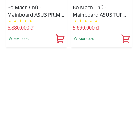
Bo Mạch Chủ -
Bo Mạch Chủ -
Mainboard ASUS PRIME
Mainboard ASUS TUF
★
★
★
★
★
★
★
★
★
★
Z590-A
GAMING Z590-PLUS
6.880.000 đ
5.690.000 đ
Mới 100%
Mới 100%