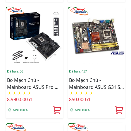
Đã bán: 36
Đã bán: 457
Bo Mạch Chủ -
Bo Mạch Chủ -
Mainboard ASUS Pro WS
Mainboard ASUS G31 SK
★
★
★
★
★
★
★
★
★
★
W680-ACE
775 BH 1 Năm
8.990.000 đ
850.000 đ
Mới 100%
Mới 100%