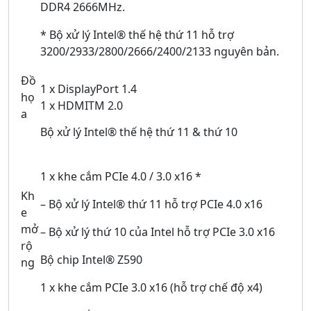
DDR4 2666MHz.
* Bộ xử lý Intel® thế hệ thứ 11 hỗ trợ
3200/2933/2800/2666/2400/2133 nguyên bản.
Đồ
1 x DisplayPort 1.4
họ
1 x HDMITM 2.0
a
Bộ xử lý Intel® thế hệ thứ 11 & thứ 10
1 x khe cắm PCIe 4.0 / 3.0 x16 *
Kh
– Bộ xử lý Intel® thứ 11 hỗ trợ PCIe 4.0 x16
e
mở
– Bộ xử lý thứ 10 của Intel hỗ trợ PCIe 3.0 x16
rộ
Bộ chip Intel® Z590
ng
1 x khe cắm PCIe 3.0 x16 (hỗ trợ chế độ x4)