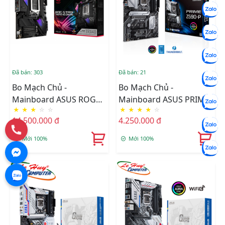
Đã bán: 303
Đã bán: 21
Bo Mạch Chủ -
Bo Mạch Chủ -
Mainboard ASUS ROG
Mainboard ASUS PRIME
★
★
★
☆
☆
★
★
★
★
☆
STRIX TRX40-XE GAMING
Z590-P
14.500.000 đ
4.250.000 đ
Mới 100%
Mới 100%