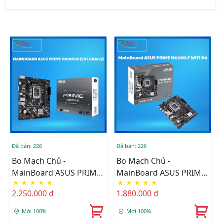
Đã bán: 226
Đã bán: 226
Bo Mạch Chủ -
Bo Mạch Chủ -
MainBoard ASUS PRIME
MainBoard ASUS PRIME
★
★
★
★
★
★
★
★
★
★
H810M-K DDR5
H610M-F WIFI D4
2.250.000 đ
1.880.000 đ
Mới 100%
Mới 100%