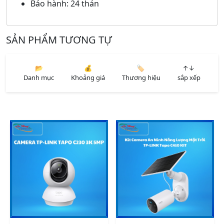
Bảo hành: 24 thán
SẢN PHẨM TƯƠNG TỰ
📂
💰
🏷️
↑↓
Danh mục
Khoảng giá
Thương hiệu
sắp xếp