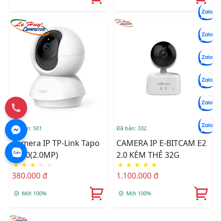
Đã bán: 501
Đã bán: 332
Camera IP TP-Link Tapo
CAMERA IP E-BITCAM E2
C200(2.0MP)
2.0 KÈM THẺ 32G
★
★
★
☆
☆
★
★
★
★
★
380.000 đ
1.100.000 đ
Mới 100%
Mới 100%