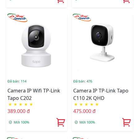
Đã bán: 114
Đã bán: 476
Camera IP Wifi TP-Link
Camera IP TP-Link Tapo
Tapo C202
C110 2K QHD
★
★
★
★
★
★
★
★
★
★
389.000 đ
475.000 đ
Mới 100%
Mới 100%