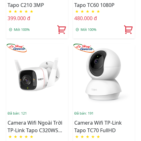
Tapo C210 3MP
Tapo TC60 1080P
★
★
★
★
★
★
★
★
★
★
399.000 đ
480.000 đ
Mới 100%
Mới 100%
Đã bán: 121
Đã bán: 191
Camera Wifi Ngoài Trời
Camera Wifi TP-Link
TP-Link Tapo C320WS
Tapo TC70 FullHD
★
★
★
★
★
★
★
★
★
★
4MP 2K