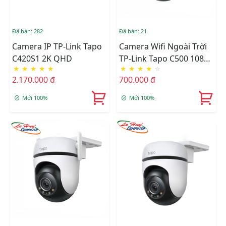
Đã bán: 282
Đã bán: 21
Camera IP TP-Link Tapo
Camera Wifi Ngoài Trời
C420S1 2K QHD
TP-Link Tapo C500 1080p
★
★
★
★
★
★
★
★
★
☆
Full HD
2.170.000 đ
700.000 đ
Mới 100%
Mới 100%