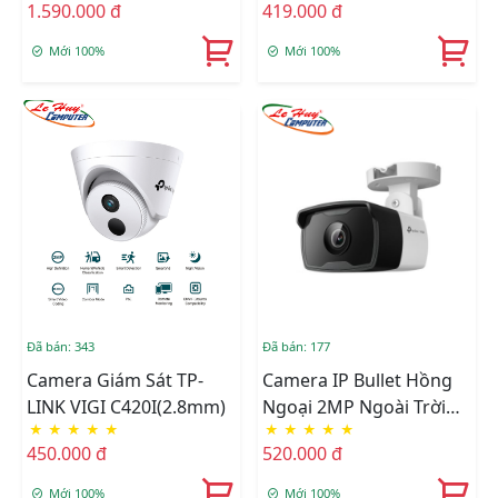
1.590.000 đ
419.000 đ
Mới 100%
Mới 100%
Đã bán: 343
Đã bán: 177
Camera Giám Sát TP-
Camera IP Bullet Hồng
LINK VIGI C420I(2.8mm)
Ngoại 2MP Ngoài Trời
★
★
★
★
★
★
★
★
★
★
TP-Link VIGI C320I
450.000 đ
520.000 đ
Mới 100%
Mới 100%