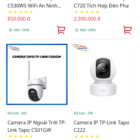
C530WS WiFi An Ninh
C720 Tích Hợp Đèn Pha
★
★
★
★
★
★
★
★
★
★
Quay/Quét Ngoài Trời
850.000 đ
2.390.000 đ
Mới 100%
Mới 100%
Đã bán: 345
Đã bán: 296
Camera IP Ngoài Trời TP-
Camera IP TP-Link Tapo
Link Tapo C501GW
C222
★
★
★
★
★
★
★
★
★
★