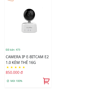
Đã bán: 473
CAMERA IP E-BITCAM E2
1.0 KÈM THẺ 16G
★
★
★
★
★
850.000 đ
Mới 100%