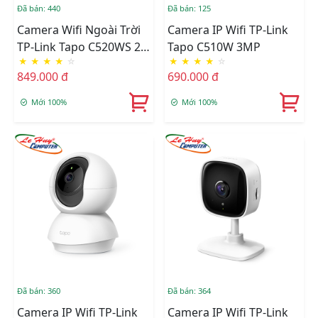
Đã bán: 440
Đã bán: 125
Camera Wifi Ngoài Trời
Camera IP Wifi TP-Link
TP-Link Tapo C520WS 2K
Tapo C510W 3MP
★
★
★
★
☆
★
★
★
★
☆
QHD
849.000 đ
690.000 đ
Mới 100%
Mới 100%
Đã bán: 360
Đã bán: 364
Camera IP Wifi TP-Link
Camera IP Wifi TP-Link