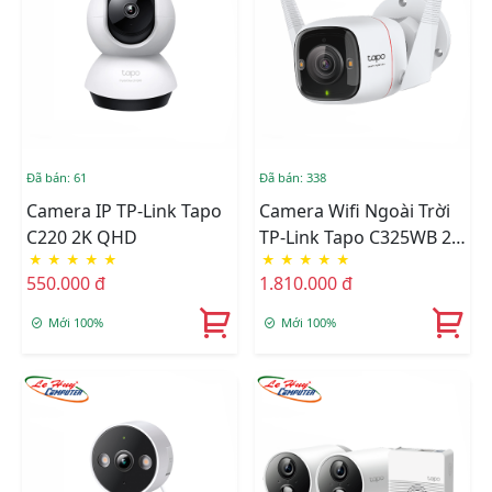
Đã bán: 61
Đã bán: 338
Camera IP TP-Link Tapo
Camera Wifi Ngoài Trời
C220 2K QHD
TP-Link Tapo C325WB 2K
★
★
★
★
★
★
★
★
★
★
QHD
550.000 đ
1.810.000 đ
Mới 100%
Mới 100%