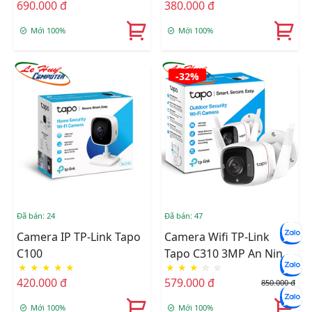
690.000 đ
380.000 đ
Mới 100%
Mới 100%
-32%
Đã bán: 24
Đã bán: 47
Camera IP TP-Link Tapo
Camera Wifi TP-Link
C100
Tapo C310 3MP An Ninh
★
★
★
★
★
★
★
★
☆
☆
Ngoài Trời
420.000 đ
579.000 đ
850.000 đ
Mới 100%
Mới 100%