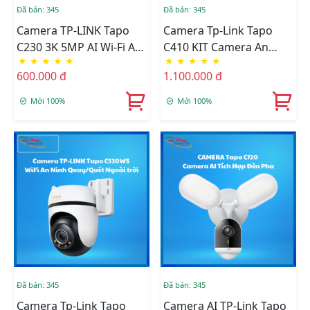
Đã bán: 345
Đã bán: 345
Camera TP-LINK Tapo
Camera Tp-Link Tapo
C230 3K 5MP AI Wi-Fi An
C410 KIT Camera An
★
★
★
★
★
★
★
★
★
★
Ninh Gia Đình Quay
Ninh Năng Lượng Mặt
600.000 đ
1.100.000 đ
Quét
Trời
Mới 100%
Mới 100%
Đã bán: 345
Đã bán: 345
Camera Tp-Link Tapo
Camera AI TP-Link Tapo