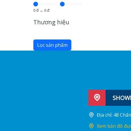
0
đ →
0
đ
Thương hiệu
Lọc sản phẩm
SHOWR
Địa chỉ: 48 Ch
Xem bản đồ đư