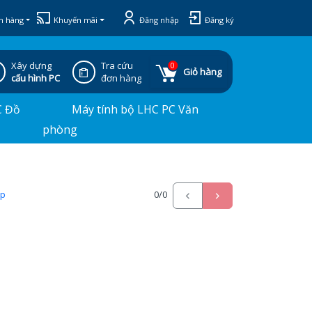
h hàng
Khuyến mãi
Đăng nhập
Đăng ký
Xây dựng
Tra cứu
0
Giỏ hàng
cấu hình PC
đơn hàng
C Đồ
Máy tính bộ LHC PC Văn
phòng
ấp
0
/0