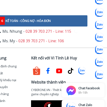
6
KẾ TOÁN - CÔNG NỢ - HÓA ĐƠN
Ms. Nhung -
028 39 703 271 - Line: 115
Ms. My -
028 39 703 271 - Line: 106
hung
Kết nối với Vi Tính Lê Huy
 định chung
ật
lý khiếu nại
Website thành viên
huyển
Chat Facebook
CYBERONE.VN - Thiết kế thi công phòng
8h-18h
ả hàng
game chuyên nghiệp
hành
Chat Zalo