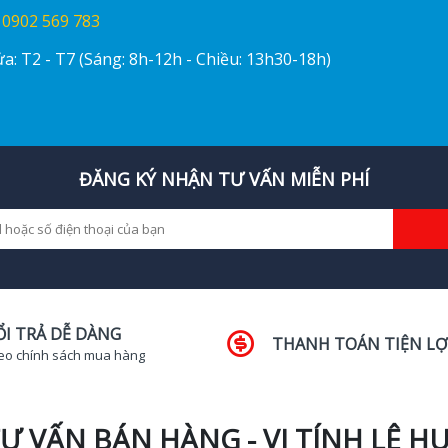
:
0902 569 783
a: T2 - T7 (Sáng: 8h-12h - Chiều: 13h30-18h)
ĐĂNG KÝ NHẬN TƯ VẤN MIỄN PHÍ
ỔI TRẢ DỄ DÀNG
THANH TOÁN TIỆN LỢ
eo chính sách mua hàng
Ư VẤN BÁN HÀNG - VI TÍNH LÊ H