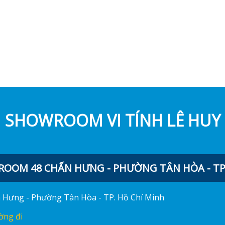
SHOWROOM VI TÍNH LÊ HUY
OOM 48 CHẤN HƯNG - PHƯỜNG TÂN HÒA - TP.
ấn Hưng - Phường Tân Hòa - TP. Hồ Chí Minh
ờng đi