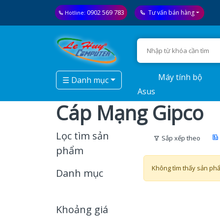
0902 569 783
Tư vấn bán hàng
Hotline:
Máy tính bộ
☰ Danh mục
Asus
Cáp Mạng Gipco
Lọc tìm sản
Sắp xếp theo
phẩm
Không tìm thấy sản ph
Danh mục
Khoảng giá