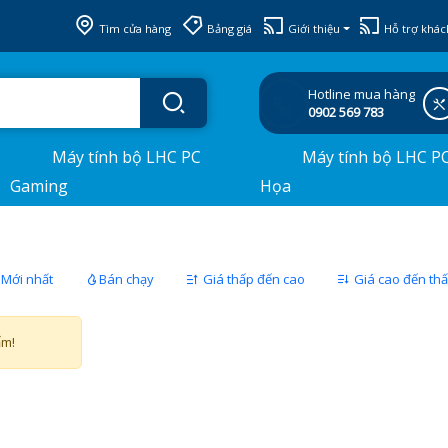
Tìm cửa hàng
Bảng giá
Giới thiệu
Hỗ trợ khác
Hotline mua hàng
0902 569 783
Máy tính bộ LHC PC
Máy tính bộ LHC P
Gaming
Họa
Mới nhất
Bán chạy
Giá thấp đến cao
Giá cao đến th
ẩm!