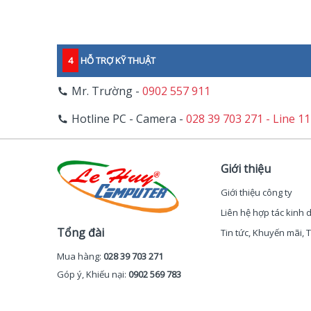
4
HỖ TRỢ KỸ THUẬT
Mr. Trường -
0902 557 911
Hotline PC - Camera -
028 39 703 271 - Line 1
Giới thiệu
Giới thiệu công ty
Liên hệ hợp tác kinh
Tổng đài
Tin tức, Khuyến mãi,
Mua hàng:
028 39 703 271
Góp ý, Khiếu nại:
0902 569 783