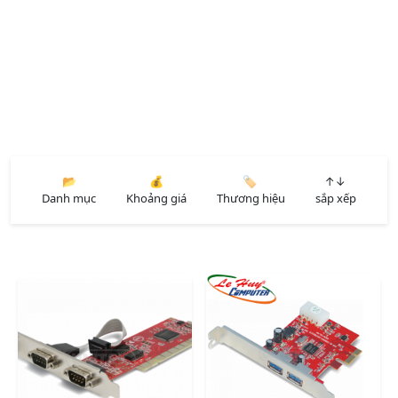
📂
💰
🏷️
↑↓
Danh mục
Khoảng giá
Thương hiệu
sắp xếp