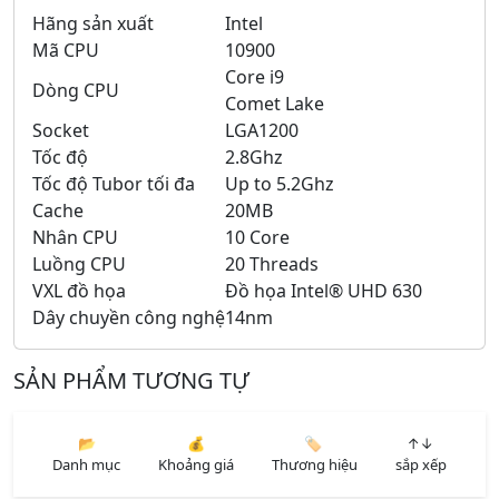
Hãng sản xuất
Intel
Mã CPU
10900
Core i9
Dòng CPU
Comet Lake
Socket
LGA1200
Tốc độ
2.8Ghz
Tốc độ Tubor tối đa
Up to 5.2Ghz
Cache
20MB
Nhân CPU
10 Core
Luồng CPU
20 Threads
VXL đồ họa
Đồ họa Intel® UHD 630
Dây chuyền công nghệ
14nm
SẢN PHẨM TƯƠNG TỰ
📂
💰
🏷️
↑↓
Danh mục
Khoảng giá
Thương hiệu
sắp xếp