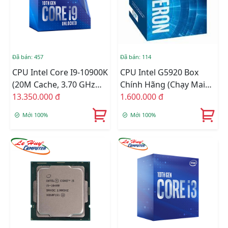
Đã bán: 457
Đã bán: 114
CPU Intel Core I9-10900K
CPU Intel G5920 Box
(20M Cache, 3.70 GHz
Chính Hãng (chạy Main
Up To 5.30 GHz, 10C20T,
13.350.000 đ
H4XX)
1.600.000 đ
Socket 1200, Comet
Mới 100%
Mới 100%
Lake-S) Chính Hãng