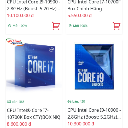
CPU Intel Core I9-10900 -
CPU Intel Core I7-10700F
2.8GHz (Boost: 5.2GHz)
Box Chính Hãng
Box Chính Hãng
10.100.000 đ
5.550.000 đ
Mới 100%
Mới 100%
Đã bán: 430
Đã bán: 365
CPU Intel Core I9-10900 -
CPU Intel® Core I7-
2.8GHz (Boost: 5.2GHz)
10700K Box CTY(BOX NK)
BOX CÔNG TY
10.300.000 đ
8.600.000 đ