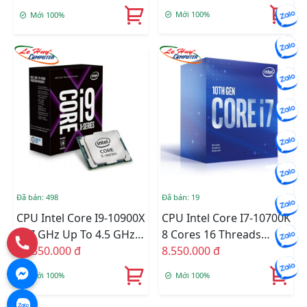
Mới 100%
Mới 100%
Đã bán: 498
Đã bán: 19
CPU Intel Core I9-10900X
CPU Intel Core I7-10700K
(3.7 GHz Up To 4.5 GHz/
8 Cores 16 Threads
10C20T/ 19.25MB/
15.350.000 đ
(5.1Ghz) - 10th Gen
8.550.000 đ
Cascade Lake)
LGA1200 Z490
Mới 100%
Mới 100%
Compatible