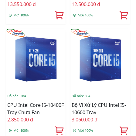
/ 10 Nhân 20 Luồng /
13.550.000 đ
C.TY(CHECK ONLINE)
12.500.000 đ
LGA 1200) Chính Hãng
Mới 100%
Mới 100%
Đã bán: 284
Đã bán: 394
CPU Intel Core I5-10400F
Bộ Vi Xử Lý CPU Intel I5-
Tray Chưa Fan
10600 Tray
2.850.000 đ
3.060.000 đ
Mới 100%
Mới 100%