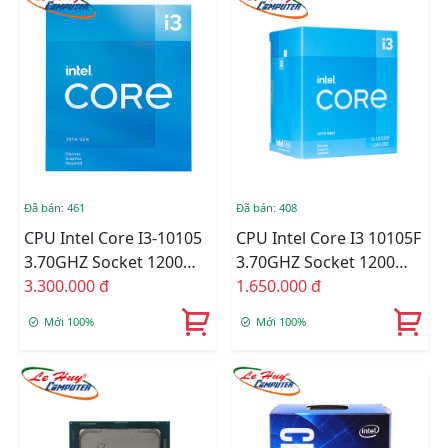
Đã bán: 461
Đã bán: 408
CPU Intel Core I3-10105
CPU Intel Core I3 10105F
3.70GHZ Socket 1200
3.70GHZ Socket 1200
Tray
3.300.000 đ
Tray
1.650.000 đ
Mới 100%
Mới 100%