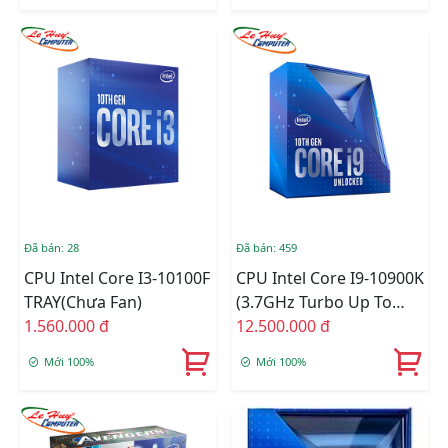
Đã bán: 28
Đã bán: 459
CPU Intel Core I3-10100F
CPU Intel Core I9-10900K
TRAY(chưa Fan)
(3.7GHz Turbo Up To
1.560.000 đ
5.3GHz, 10 Nhân 20
12.500.000 đ
Luồng, 20MB Cache,
Mới 100%
Mới 100%
125W) - Socket Intel LGA
1200 Box C.TY (CHECK
ONLINE)