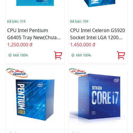
Đã bán: 319
Đã bán: 109
CPU Intel Pentium
CPU Intel Celeron G5920
G6405 Tray New(Chưa
Socket Intel LGA 1200
Fan)
1.250.000 đ
BOX Online
1.450.000 đ
Mới 100%
Mới 100%