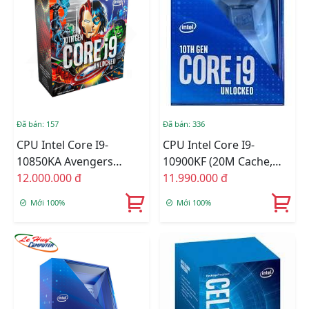
Đã bán: 157
Đã bán: 336
CPU Intel Core I9-
CPU Intel Core I9-
10850KA Avengers
10900KF (20M Cache,
Edition / 20MB / 3.6GHz /
12.000.000 đ
3.70 GHz Up To 5.30
11.990.000 đ
10 Nhân 20 Luồng
GHz, 10C20T, Socket
Mới 100%
Mới 100%
1200, Comet Lake-S)