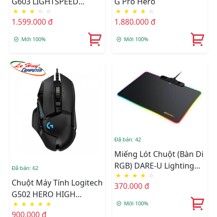
G603 LIGHTSPEED
G Pro Hero
★
★
★
☆
☆
★
★
★
★
☆
WIRELESS GAMING
1.599.000 đ
1.880.000 đ
Mới 100%
Mới 100%
Đã bán: 42
Miếng Lót Chuột (Bàn Di
RGB) DARE-U Lighting
Đã bán: 62
★
★
★
★
☆
EQ200
Chuột Máy Tính Logitech
370.000 đ
G502 HERO HIGH
Mới 100%
★
★
★
★
★
PERFORMANCE GAMING
900.000 đ