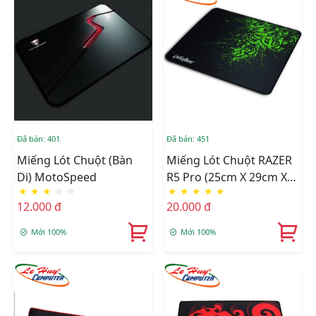
Đã bán: 401
Đã bán: 451
Miếng Lót Chuột (bàn
Miếng Lót Chuột RAZER
Di) MotoSpeed
R5 Pro (25cm X 29cm X
★
★
★
☆
☆
★
★
★
★
★
4mm)
12.000 đ
20.000 đ
Mới 100%
Mới 100%