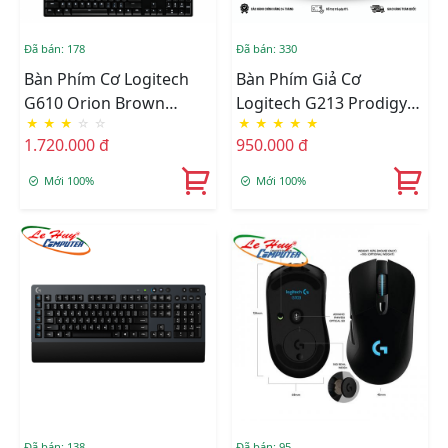
Đã bán: 178
Đã bán: 330
Bàn Phím Cơ Logitech
Bàn Phím Giả Cơ
G610 Orion Brown
Logitech G213 Prodigy
★
★
★
☆
☆
★
★
★
★
★
Backlit Mechanical
RGB Gaming
1.720.000 đ
950.000 đ
Gaming
Mới 100%
Mới 100%
Đã bán: 138
Đã bán: 95