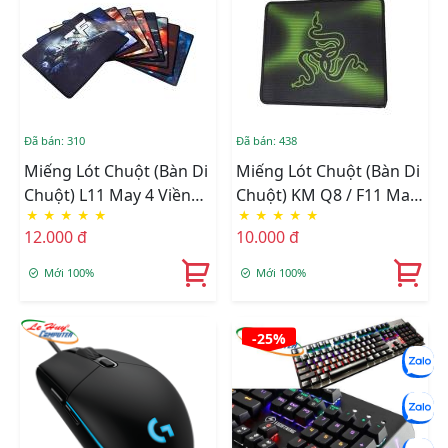
Đã bán: 310
Đã bán: 438
Miếng Lót Chuột (Bàn Di
Miếng Lót Chuột (bàn Di
Chuột) L11 May 4 Viền
Chuột) KM Q8 / F11 May
★
★
★
★
★
★
★
★
★
★
Cứng Cáp Chống Bung
4 Viền Cứng Cáp Chống
12.000 đ
10.000 đ
Gốc , Không Thấm Nƣớc
Bung Gốc
Mới 100%
Mới 100%
-25%