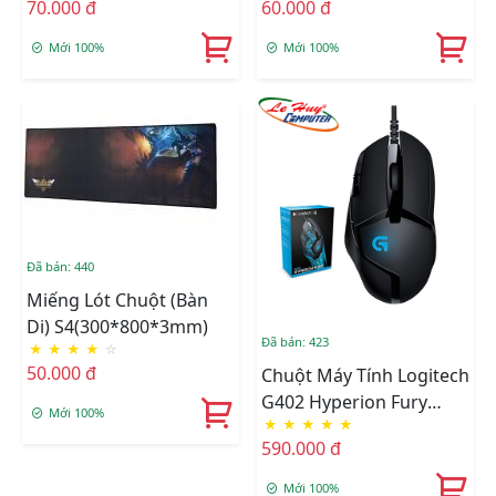
70.000 đ
60.000 đ
Mới 100%
Mới 100%
Đã bán: 440
Miếng Lót Chuột (Bàn
Di) S4(300*800*3mm)
Đã bán: 423
★
★
★
★
☆
50.000 đ
Chuột Máy Tính Logitech
G402 Hyperion Fury
Mới 100%
★
★
★
★
★
Ultra Fast FPS Gaming
590.000 đ
Mới 100%