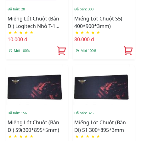
Đã bán: 28
Đã bán: 300
Miếng Lót Chuột (bàn
Miếng Lót Chuột S5(
Di) Logitech Nhỏ T-1
400*900*3mm)
★
★
★
★
★
★
★
★
★
★
(24*20*1mm)
10.000 đ
80.000 đ
Mới 100%
Mới 100%
Đã bán: 156
Đã bán: 325
Miếng Lót Chuột (Bàn
Miếng Lót Chuột (Bàn
Di) S9(300*895*5mm)
Di) S1 300*895*3mm
★
★
★
★
★
★
★
★
★
★