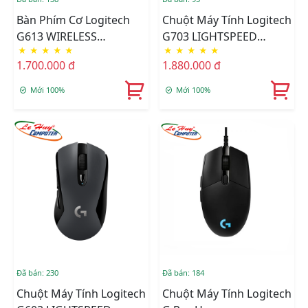
Bàn Phím Cơ Logitech
Chuột Máy Tính Logitech
G613 WIRELESS
G703 LIGHTSPEED
★
★
★
★
★
★
★
★
★
★
MECHANICAL GAMING
WIRELESS GAMING
1.700.000 đ
1.880.000 đ
Mới 100%
Mới 100%
Đã bán: 230
Đã bán: 184
Chuột Máy Tính Logitech
Chuột Máy Tính Logitech