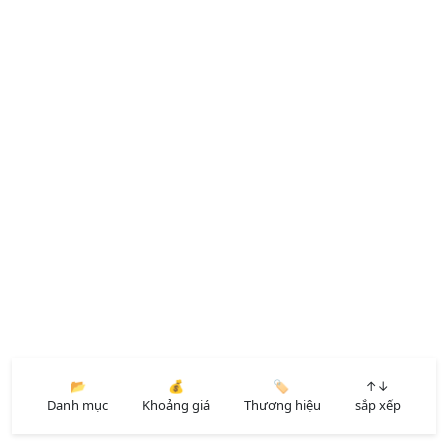
📂
💰
🏷️
↑↓
Danh mục
Khoảng giá
Thương hiệu
sắp xếp