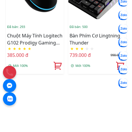
Đã bán: 293
Đã bán: 500
Chuột Máy Tính Logitech
Bàn Phím Cơ Lingtning
G102 Prodigy Gaming
Thunder
★
★
★
★
★
★
★
★
☆
☆
(Đen)
385.000 đ
739.000 đ
990.000 đ
Mới 100%
Mới 100%