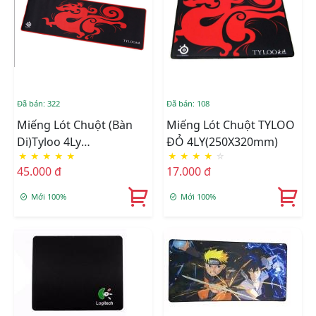
Đã bán: 322
Đã bán: 108
Miếng Lót Chuột (Bàn
Miếng Lót Chuột TYLOO
Di)Tyloo 4Ly
ĐỎ 4LY(250X320mm)
★
★
★
★
★
★
★
★
★
☆
70CM(700X300) Cực Đại
45.000 đ
17.000 đ
Mới 100%
Mới 100%