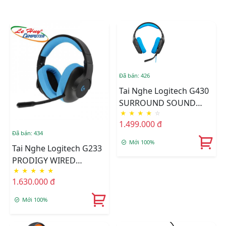
Đã bán: 426
Tai Nghe Logitech G430
SURROUND SOUND
★
★
★
★
☆
GAMING
1.499.000 đ
Đã bán: 434
Mới 100%
Tai Nghe Logitech G233
PRODIGY WIRED
★
★
★
★
★
GAMING
1.630.000 đ
Mới 100%