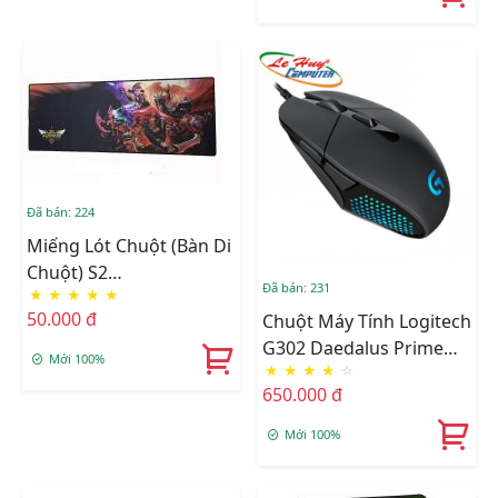
Đã bán: 224
Miếng Lót Chuột (Bàn Di
Chuột) S2
Đã bán: 231
★
★
★
★
★
(300*800*3mm)
50.000 đ
Chuột Máy Tính Logitech
G302 Daedalus Prime
Mới 100%
★
★
★
★
☆
Gaming
650.000 đ
Mới 100%