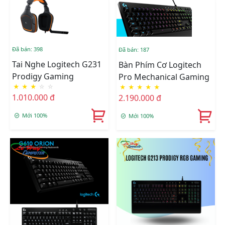
Đã bán: 398
Đã bán: 187
Tai Nghe Logitech G231
Bàn Phím Cơ Logitech
Prodigy Gaming
Pro Mechanical Gaming
★
★
★
☆
☆
★
★
★
★
★
1.010.000 đ
2.190.000 đ
Mới 100%
Mới 100%