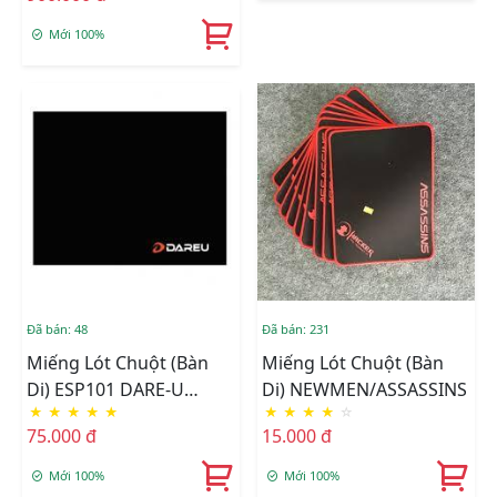
MOUSE
Mới 100%
Đã bán: 48
Đã bán: 231
Miếng Lót Chuột (Bàn
Miếng Lót Chuột (Bàn
Di) ESP101 DARE-U
Di) NEWMEN/ASSASSINS
★
★
★
★
★
★
★
★
★
☆
350*300*5mm
75.000 đ
15.000 đ
Mới 100%
Mới 100%