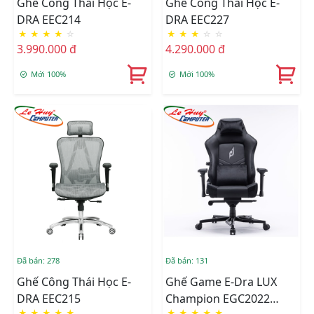
Ghế Công Thái Học E-
Ghế Công Thái Học E-
DRA EEC214
DRA EEC227
★
★
★
★
☆
★
★
★
☆
☆
3.990.000 đ
4.290.000 đ
Mới 100%
Mới 100%
Đã bán: 278
Đã bán: 131
Ghế Công Thái Học E-
Ghế Game E-Dra LUX
DRA EEC215
Champion EGC2022
★
★
★
★
★
★
★
★
★
★