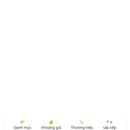
📂
💰
🏷️
↑↓
Danh mục
Khoảng giá
Thương hiệu
sắp xếp