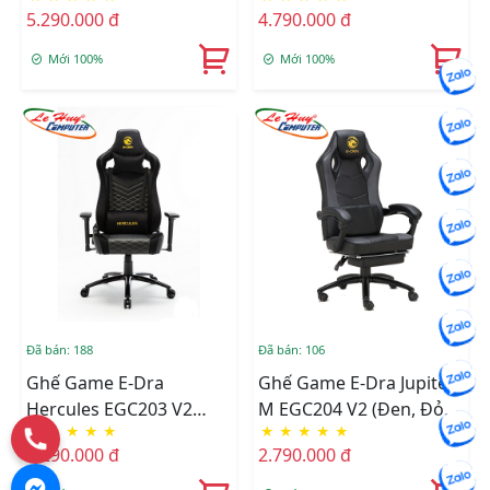
5.290.000 đ
4.790.000 đ
Mới 100%
Mới 100%
Đã bán: 188
Đã bán: 106
Ghế Game E-Dra
Ghế Game E-Dra Jupiter
Hercules EGC203 V2
M EGC204 V2 (Đen, Đỏ,
★
★
★
★
★
★
★
★
★
★
Black
Trắng, Xanh Lá)
4.290.000 đ
2.790.000 đ