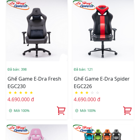
Đã bán: 398
Đã bán: 121
Ghế Game E-Dra Fresh
Ghế Game E-Dra Spider
EGC230
EGC226
★
★
★
★
★
★
★
★
☆
☆
4.690.000 đ
4.690.000 đ
Mới 100%
Mới 100%