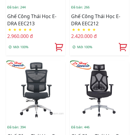
Đã bán: 244
Đã bán: 266
Ghế Công Thái Học E-
Ghế Công Thái Học E-
DRA EEC213
DRA EEC212
★
★
★
★
★
★
★
★
★
★
2.960.000 đ
2.420.000 đ
Mới 100%
Mới 100%
Đã bán: 394
Đã bán: 446