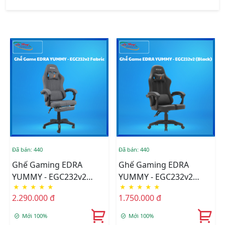
Đã bán: 440
Đã bán: 440
Ghế Gaming EDRA
Ghế Gaming EDRA
YUMMY - EGC232v2
YUMMY - EGC232v2
★
★
★
★
★
★
★
★
★
★
Fabric
(Black)
2.290.000 đ
1.750.000 đ
Mới 100%
Mới 100%