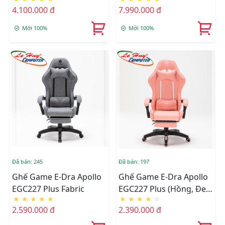
NAPPA
4.100.000 đ
7.990.000 đ
(Đen/Trắng/Navy)
Mới 100%
Mới 100%
Đã bán: 245
Đã bán: 197
Ghế Game E-Dra Apollo
Ghế Game E-Dra Apollo
EGC227 Plus Fabric
EGC227 Plus (Hồng, Đen
★
★
★
★
★
★
★
★
★
☆
Đỏ, Đen Trắng,Đen)
2.590.000 đ
2.390.000 đ