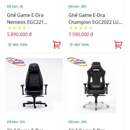
Đã bán: 36
Đã bán: 383
Ghế Game E-Dra
Ghế Game E-Dra
Nemesis EGC221
Champion EGC2022 LUX
★
★
★
★
☆
★
★
★
★
★
(Black/Black White/Black
Black
5.890.000 đ
7.590.000 đ
Red)
Mới 100%
Mới 100%
Đã bán: 350
Đã bán: 288