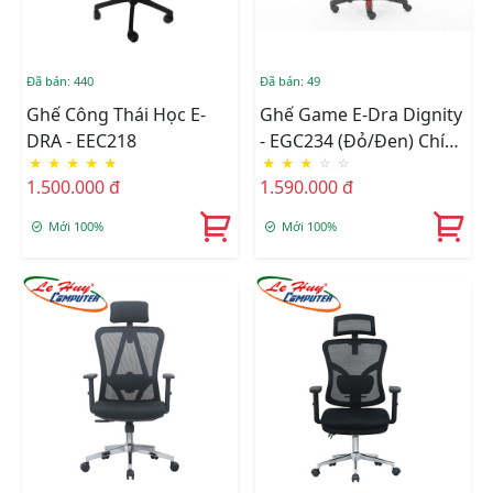
Đã bán: 440
Đã bán: 49
Ghế Công Thái Học E-
Ghế Game E-Dra Dignity
DRA - EEC218
- EGC234 (Đỏ/Đen) Chính
★
★
★
★
★
★
★
★
☆
☆
Hãng
1.500.000 đ
1.590.000 đ
Mới 100%
Mới 100%