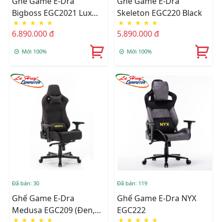
Ghế Game E-Dra
Ghế Game E-Dra
Bigboss EGC2021 Lux
Skeleton EGC220 Black
★
★
★
★
★
★
★
★
★
★
(Trắng/Đen)
6.890.000 đ
5.890.000 đ
Mới 100%
Mới 100%
Đã bán: 30
Đã bán: 119
Ghế Game E-Dra
Ghế Game E-Dra NYX
Medusa EGC209 (Đen,
EGC222
★
★
★
★
★
★
★
★
★
★
Trắng, Xanh)