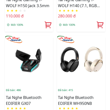
WOLF H150 Jack 3.5mm
WOLF H140 (7.1, RGB
★
★
★
☆
☆
★
★
★
★
★
LED, USB)
110.000 đ
280.000 đ
Mới 100%
Mới 100%
Đã bán: 486
Đã bán: 415
Tai Nghe Bluetooth
Tai Nghe Bluetooth
EDIFIER GX07
EDIFIER WH950NB
★
★
★
★
★
★
★
★
★
★