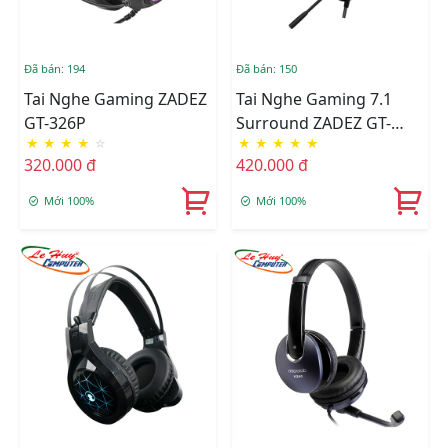
Đã bán: 194
Đã bán: 150
Tai Nghe Gaming ZADEZ
Tai Nghe Gaming 7.1
GT-326P
Surround ZADEZ GT-
★
★
★
★
☆
★
★
★
★
★
323P
320.000 đ
420.000 đ
Mới 100%
Mới 100%