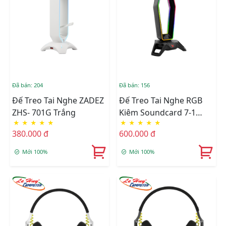
Đã bán: 204
Đã bán: 156
Đế Treo Tai Nghe ZADEZ
Đế Treo Tai Nghe RGB
ZHS- 701G Trắng
Kiêm Soundcard 7-1
★
★
★
★
★
★
★
★
★
★
Zadez ZHS-702G
380.000 đ
600.000 đ
Mới 100%
Mới 100%