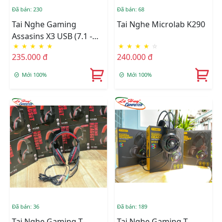
Đã bán: 230
Đã bán: 68
Tai Nghe Gaming
Tai Nghe Microlab K290
Assasins X3 USB (7.1 -
★
★
★
★
★
★
★
★
★
☆
LED Hô Hấp 7 Màu)
235.000 đ
240.000 đ
Mới 100%
Mới 100%
Đã bán: 36
Đã bán: 189
Tai Nghe Gaming T-
Tai Nghe Gaming T-