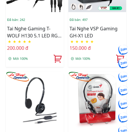
Đã bán: 242
Đã bán: 497
Tai Nghe Gaming T-
Tai Nghe VSP Gaming
WOLF H130 5.1 LED RGB
GH-X1 LED
★
★
★
★
★
★
★
★
★
★
USB + 2 Jack 3.5mm
200.000 đ
150.000 đ
Mới 100%
Mới 100%