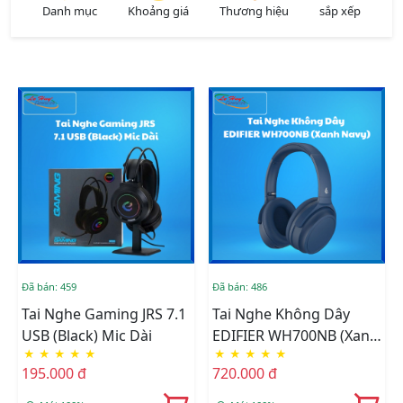
Danh mục
Khoảng giá
Thương hiệu
sắp xếp
Đã bán: 459
Đã bán: 486
Tai Nghe Gaming JRS 7.1
Tai Nghe Không Dây
USB (Black) Mic Dài
EDIFIER WH700NB (Xanh
★
★
★
★
★
★
★
★
★
★
Navy)
195.000 đ
720.000 đ