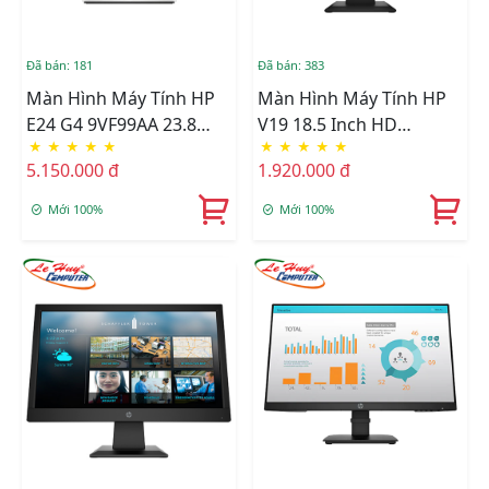
Đã bán: 181
Đã bán: 383
Màn Hình Máy Tính HP
Màn Hình Máy Tính HP
E24 G4 9VF99AA 23.8
V19 18.5 Inch HD
★
★
★
★
★
★
★
★
★
★
Inch FHD IPS
9TN41AA
5.150.000 đ
1.920.000 đ
Mới 100%
Mới 100%