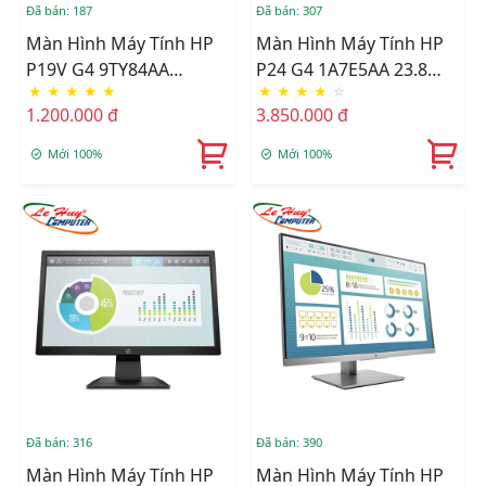
Đã bán: 187
Đã bán: 307
Màn Hình Máy Tính HP
Màn Hình Máy Tính HP
P19V G4 9TY84AA
P24 G4 1A7E5AA 23.8
★
★
★
★
★
★
★
★
★
☆
18.5inch
Inch FHD IPS
1.200.000 đ
3.850.000 đ
Mới 100%
Mới 100%
Đã bán: 316
Đã bán: 390
Màn Hình Máy Tính HP
Màn Hình Máy Tính HP