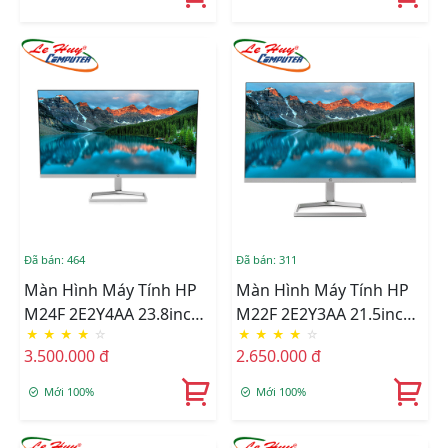
Đã bán: 464
Đã bán: 311
Màn Hình Máy Tính HP
Màn Hình Máy Tính HP
M24F 2E2Y4AA 23.8inch
M22F 2E2Y3AA 21.5inch
★
★
★
★
☆
★
★
★
★
☆
FHD IPS
FHD IPS
3.500.000 đ
2.650.000 đ
Mới 100%
Mới 100%