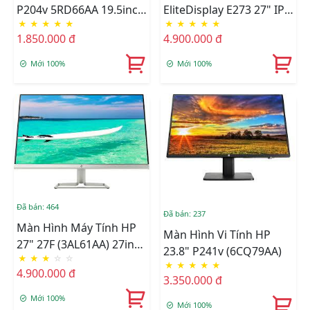
P204v 5RD66AA 19.5inch
EliteDisplay E273 27" IPS
★
★
★
★
★
★
★
★
★
★
HD 60Hz
(1FH50AA)
1.850.000 đ
4.900.000 đ
Mới 100%
Mới 100%
Đã bán: 464
Đã bán: 237
Màn Hình Máy Tính HP
Màn Hình Vi Tính HP
27" 27F (3AL61AA) 27inch
23.8" P241v (6CQ79AA)
★
★
★
☆
☆
FHD 60Hz Đen
★
★
★
★
★
4.900.000 đ
3.350.000 đ
Mới 100%
Mới 100%