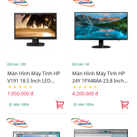
Đã bán: 280
Đã bán: 58
Màn Hình Máy Tính HP
Màn Hình Máy Tính HP
V191 18.5 Inch LED
24Y 1PX48AA 23.8 Inch
★
★
★
★
★
★
★
★
★
★
Renew-12Tháng
FHD IPS
1.850.000 đ
4.200.000 đ
Mới 100%
Mới 100%