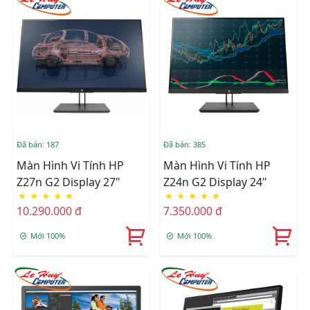
Đã bán: 187
Đã bán: 385
Màn Hình Vi Tính HP
Màn Hình Vi Tính HP
Z27n G2 Display 27"
Z24n G2 Display 24"
★
★
★
★
★
★
★
★
★
★
10.290.000 đ
7.350.000 đ
Mới 100%
Mới 100%