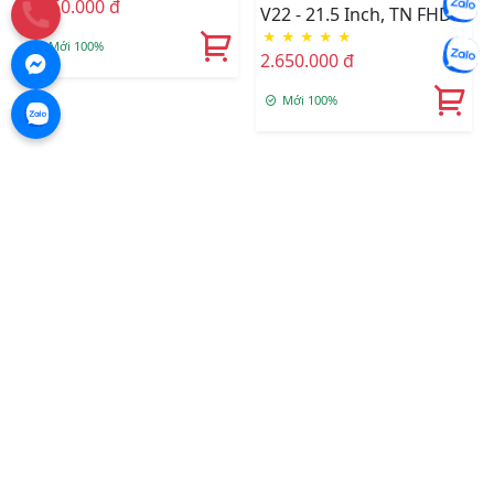
2.850.000 đ
V22 - 21.5 Inch, TN FHD
★
★
★
★
★
Monitor/VGA-HDMI
Mới 100%
2.650.000 đ
Mới 100%