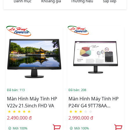
Danh mục
Khoảng giá
Thương hiệu
sắp xếp
Đã bán: 113
Đã bán: 208
Màn Hình Máy Tính HP
Màn Hình Máy Tính HP
V22v 21.5inch FHD VA
P24V G4 9TT78AA
★
★
★
★
★
★
★
★
☆
☆
23.8inch FHD IPS
2.490.000 đ
2.990.000 đ
Mới 100%
Mới 100%