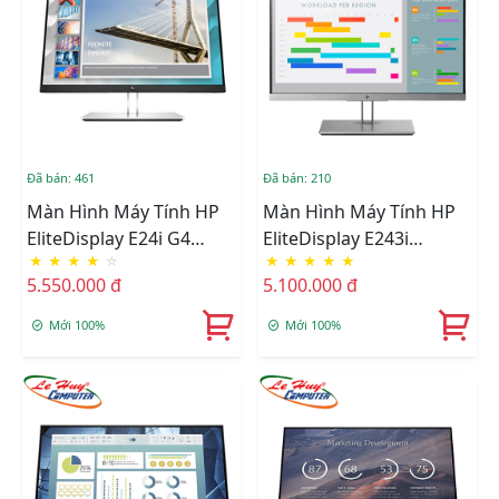
Đã bán: 461
Đã bán: 210
Màn Hình Máy Tính HP
Màn Hình Máy Tính HP
EliteDisplay E24i G4
EliteDisplay E243i
★
★
★
★
☆
★
★
★
★
★
9VJ40AA 24.0Inch IPS
1FH49AA 24inch IPS
5.550.000 đ
5.100.000 đ
Mới 100%
Mới 100%