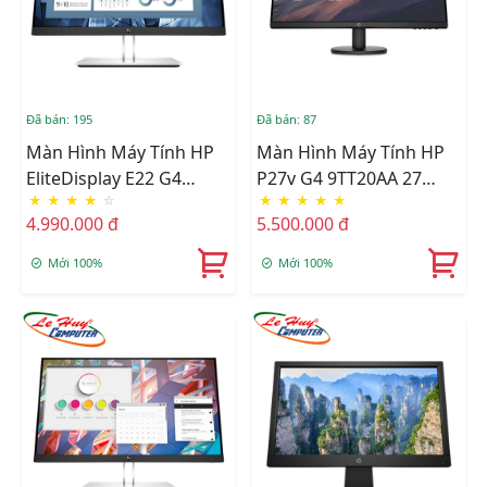
Đã bán: 195
Đã bán: 87
Màn Hình Máy Tính HP
Màn Hình Máy Tính HP
EliteDisplay E22 G4
P27v G4 9TT20AA 27
★
★
★
★
☆
★
★
★
★
★
9VH72AA 21.5Inch IPS
Inch FHD IPS
4.990.000 đ
5.500.000 đ
Mới 100%
Mới 100%