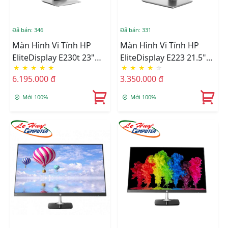
Đã bán: 346
Đã bán: 331
Màn Hình Vi Tính HP
Màn Hình Vi Tính HP
EliteDisplay E230t 23"
EliteDisplay E223 21.5"
★
★
★
★
★
★
★
★
★
☆
Touch Monitor
Monitor
6.195.000 đ
3.350.000 đ
Mới 100%
Mới 100%