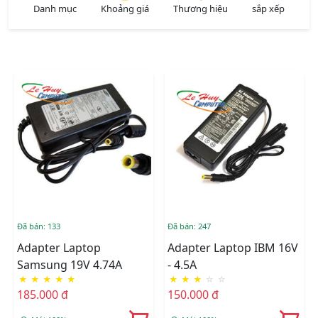
Danh mục
Khoảng giá
Thương hiệu
sắp xếp
Đã bán: 133
Đã bán: 247
Adapter Laptop
Adapter Laptop IBM 16V
Samsung 19V 4.74A
- 4.5A
★
★
★
★
★
★
★
★
☆
☆
185.000 đ
150.000 đ