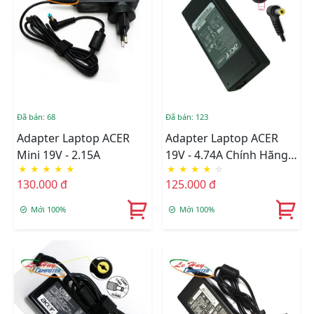
Đã bán: 68
Đã bán: 123
Adapter Laptop ACER
Adapter Laptop ACER
Mini 19V - 2.15A
19V - 4.74A Chính Hãng
★
★
★
★
★
★
★
★
★
☆
Fpt
130.000 đ
125.000 đ
Mới 100%
Mới 100%