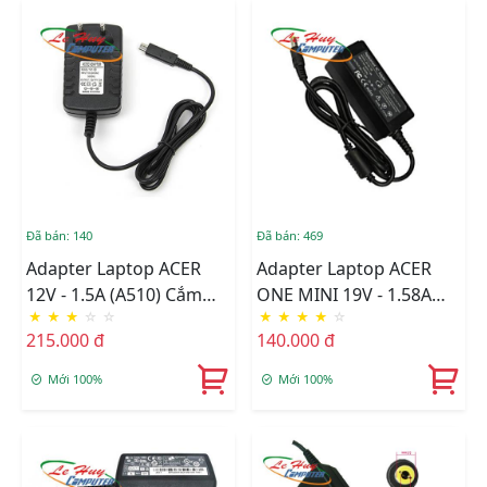
Đã bán: 140
Đã bán: 469
Adapter Laptop ACER
Adapter Laptop ACER
12V - 1.5A (A510) Cắm
ONE MINI 19V - 1.58A
★
★
★
☆
☆
★
★
★
★
☆
Điện
30W
215.000 đ
140.000 đ
Mới 100%
Mới 100%