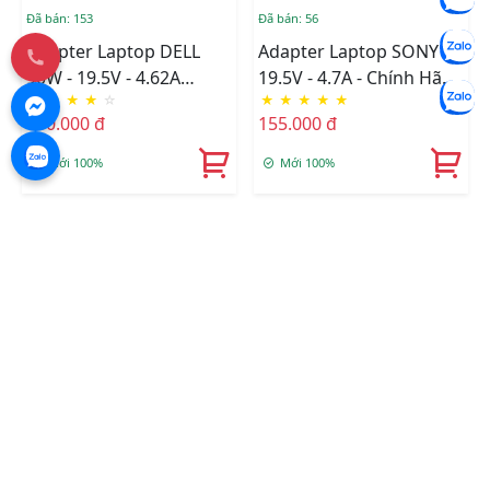
Đã bán: 153
Đã bán: 56
Adapter Laptop DELL
Adapter Laptop SONY
90W - 19.5V - 4.62A
19.5V - 4.7A - Chính Hãng
★
★
★
★
☆
★
★
★
★
★
Chính Hãng Fpt
Fpt
150.000 đ
155.000 đ
Mới 100%
Mới 100%