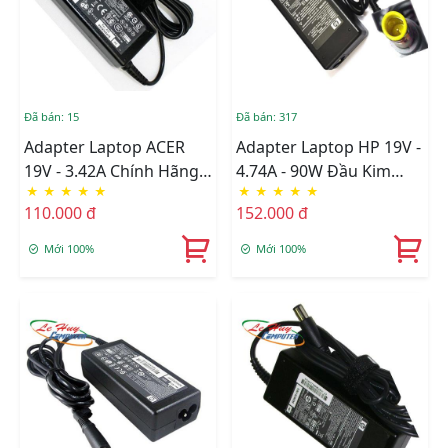
Đã bán: 15
Đã bán: 317
Adapter Laptop ACER
Adapter Laptop HP 19V -
19V - 3.42A Chính Hãng
4.74A - 90W Đầu Kim
★
★
★
★
★
★
★
★
★
★
Fpt
Chính Hãng Fpt
110.000 đ
152.000 đ
Mới 100%
Mới 100%