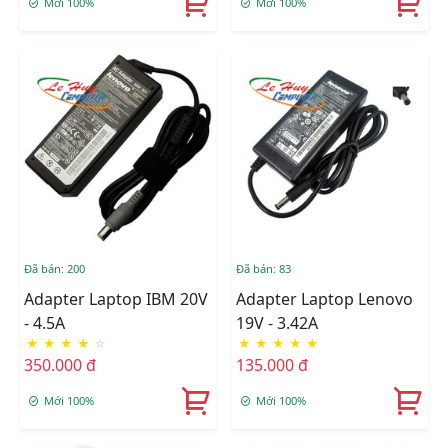
Mới 100%
Mới 100%
Đã bán: 200
Đã bán: 83
Adapter Laptop IBM 20V
Adapter Laptop Lenovo
- 4.5A
19V - 3.42A
★
★
★
★
☆
★
★
★
★
★
350.000 đ
135.000 đ
Mới 100%
Mới 100%