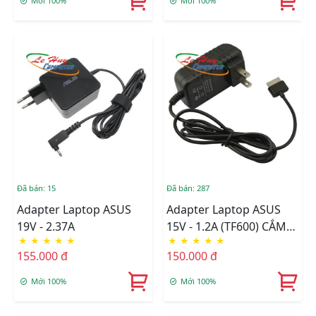
Mới 100%
Mới 100%
Đã bán: 15
Đã bán: 287
Adapter Laptop ASUS
Adapter Laptop ASUS
19V - 2.37A
15V - 1.2A (TF600) CẮM
★
★
★
★
★
★
★
★
★
★
ĐIỆN
155.000 đ
150.000 đ
Mới 100%
Mới 100%