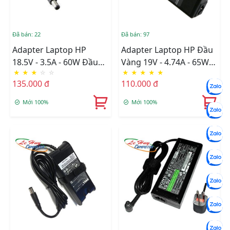
Đã bán: 22
Đã bán: 97
Adapter Laptop HP
Adapter Laptop HP Đầu
18.5V - 3.5A - 60W Đầu
Vàng 19V - 4.74A - 65W
★
★
★
☆
☆
★
★
★
★
★
Kim Chính Hãng Fpt
Chính Hãng Fpt
135.000 đ
110.000 đ
Mới 100%
Mới 100%