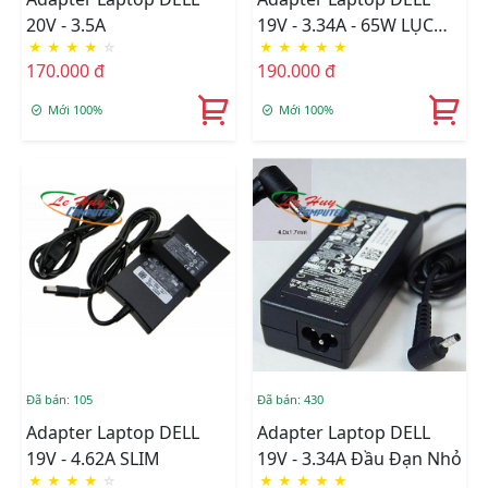
20V - 3.5A
19V - 3.34A - 65W LỤC
★
★
★
★
☆
★
★
★
★
★
GIÁC
170.000 đ
190.000 đ
Mới 100%
Mới 100%
Đã bán: 105
Đã bán: 430
Adapter Laptop DELL
Adapter Laptop DELL
19V - 4.62A SLIM
19V - 3.34A Đầu Đạn Nhỏ
★
★
★
★
☆
★
★
★
★
★