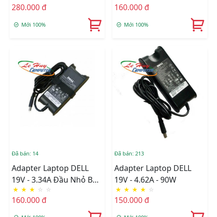
280.000 đ
160.000 đ
Mới 100%
Mới 100%
Đã bán: 14
Đã bán: 213
Adapter Laptop DELL
Adapter Laptop DELL
19V - 3.34A Đầu Nhỏ Bên
19V - 4.62A - 90W
★
★
★
☆
☆
★
★
★
★
☆
Trong Có Kim NEW
160.000 đ
150.000 đ