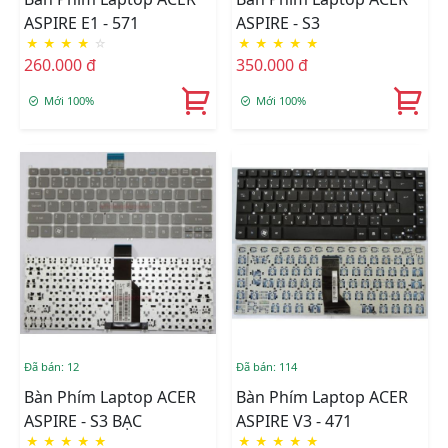
ASPIRE E1 - 571
ASPIRE - S3
★
★
★
★
☆
★
★
★
★
★
260.000 đ
350.000 đ
Mới 100%
Mới 100%
Đã bán: 12
Đã bán: 114
Bàn Phím Laptop ACER
Bàn Phím Laptop ACER
ASPIRE - S3 BẠC
ASPIRE V3 - 471
★
★
★
★
★
★
★
★
★
★