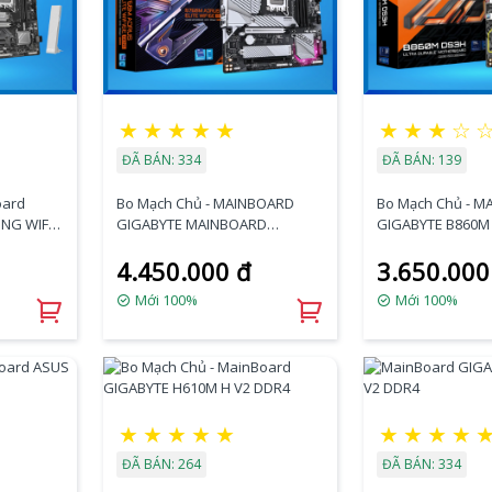
★
★
★
★
★
★
★
★
☆
ĐÃ BÁN: 334
ĐÃ BÁN: 139
oard
Bo Mạch Chủ - MAINBOARD
Bo Mạch Chủ - 
NG WIFI6
GIGABYTE MAINBOARD
GIGABYTE B860M
GIGABYTE B760M AORUS ELITE
4.450.000 đ
3.650.000
WIFI6E GEN5
Mới 100%
Mới 100%
★
★
★
★
★
★
★
★
★
ĐÃ BÁN: 264
ĐÃ BÁN: 334