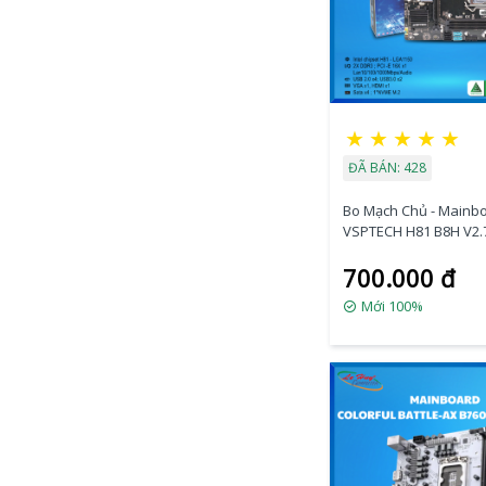
★
★
★
★
★
ĐÃ BÁN: 428
Bo Mạch Chủ - Mainb
VSPTECH H81 B8H V2.
700.000 đ
Mới 100%