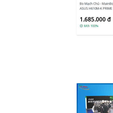
Bo Mạch Chủ - MainB
MainBoard SSTC
ASUS H610M-K PRIME 
MainBoard Winnfox
MainBoard Likenew
1.685.000 đ
- 775/1155/1150
Mới 100%
MainBoard MIXIE
Mainboard
COLORFUL
MainBoard
GreatWall
MainBoard T-WOLF
MainBoard Server
x79 sk 2011