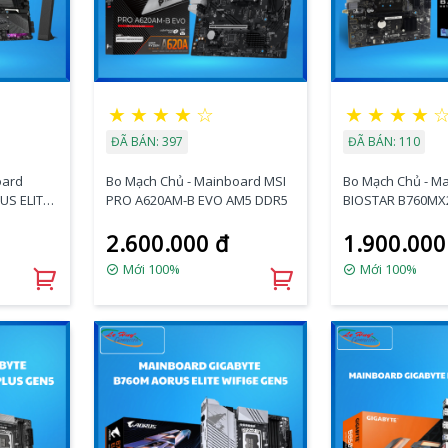
★
★
★
★
☆
★
★
★
★
ĐÃ BÁN: 397
ĐÃ BÁN: 110
oard
Bo Mạch Chủ - Mainboard MSI
Bo Mạch Chủ - M
US ELITE
PRO A620AM-B EVO AM5 DDR5
BIOSTAR B760MX2
2.600.000 đ
1.900.000
Mới 100%
Mới 100%