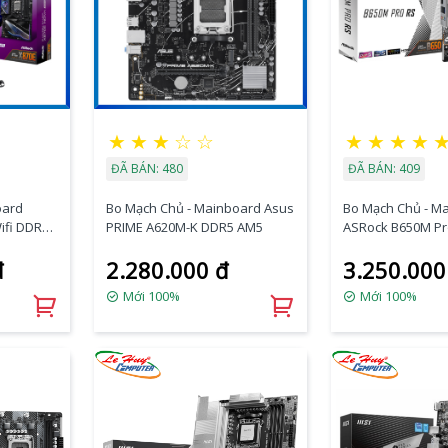
★
★
★
☆
☆
★
★
★
★
ĐÃ BÁN: 480
ĐÃ BÁN: 409
oard
Bo Mạch Chủ - Mainboard Asus
Bo Mạch Chủ - M
ifi DDR5
PRIME A620M-K DDR5 AM5
ASRock B650M Pr
DDR5
đ
2.280.000 đ
3.250.000
Mới 100%
Mới 100%