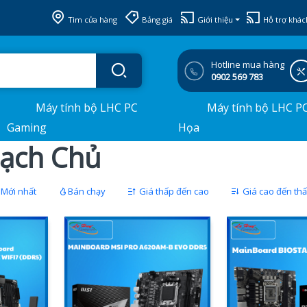
Tìm cửa hàng
Bảng giá
Giới thiệu
Hỗ trợ khác
Hotline mua hàng
0902 569 783
Máy tính bộ LHC PC
Máy tính bộ LHC P
Gaming
Họa
Mạch Chủ
Mới nhất
Bán chạy
Giá thấp đến cao
Giá cao đến th