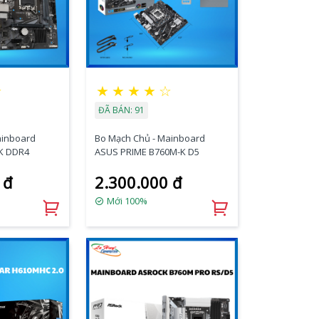
★
★
★
★
★
☆
ĐÃ BÁN: 91
ainboard
Bo Mạch Chủ - Mainboard
K DDR4
ASUS PRIME B760M-K D5
 đ
2.300.000 đ
Mới 100%