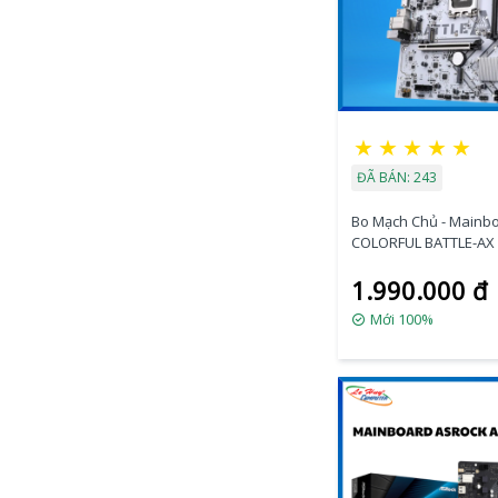
★
★
★
★
★
ĐÃ BÁN: 243
Bo Mạch Chủ - Mainb
COLORFUL BATTLE-AX
PRO V20
1.990.000 đ
Mới 100%