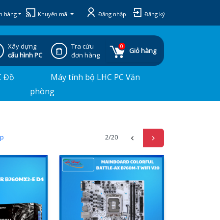
h hàng
Khuyến mãi
Đăng nhập
Đăng ký
Xây dựng
Tra cứu
0
Giỏ hàng
cấu hình PC
đơn hàng
C Đồ
Máy tính bộ LHC PC Văn
phòng
ấp
2
/20