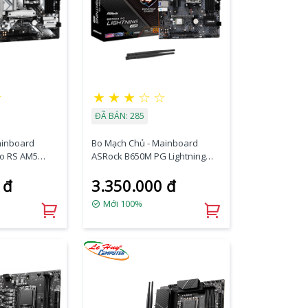
★
★
★
★
☆
☆
ĐÃ BÁN: 285
ainboard
Bo Mạch Chủ - Mainboard
o RS AM5
ASRock B650M PG Lightning
WiFi AM5 DDR5
 đ
3.350.000 đ
Mới 100%