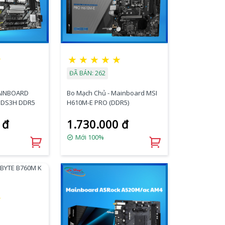
☆
★
★
★
★
★
ĐÃ BÁN: 262
MAINBOARD
Bo Mạch Chủ - Mainboard MSI
 DS3H DDR5
H610M-E PRO (DDR5)
 đ
1.730.000 đ
Mới 100%
★