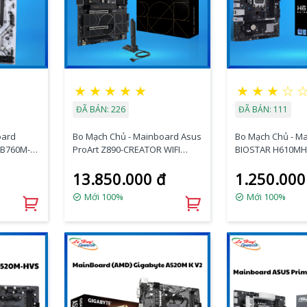
★
★
★
★
★
★
★
★
☆
ĐÃ BÁN: 226
ĐÃ BÁN: 111
oard
Bo Mạch Chủ - Mainboard Asus
Bo Mạch Chủ - M
 B760M-T
ProArt Z890-CREATOR WIFI
BIOSTAR H610MHC
DDR5 (Thunderbolt
13.850.000 đ
1.250.000
5+Bluetooth)
Mới 100%
Mới 100%