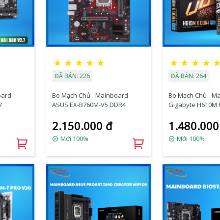
★
★
★
★
★
★
★
★
★
ĐÃ BÁN: 226
ĐÃ BÁN: 264
oard
Bo Mạch Chủ - Mainboard
Bo Mạch Chủ - M
7
ASUS EX-B760M-V5 DDR4
Gigabyte H610M 
2.150.000 đ
1.480.000
Mới 100%
Mới 100%