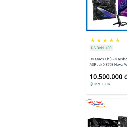
★
★
★
★
★
ĐÃ BÁN: 409
Bo Mạch Chủ - Mainb
ASRock X870E Nova W
AM5
10.500.000 
Mới 100%