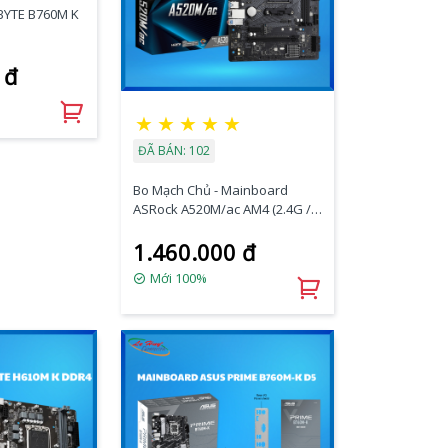
BYTE B760M K
 đ
★
★
★
★
★
ĐÃ BÁN: 102
Bo Mạch Chủ - Mainboard
ASRock A520M/ac AM4 (2.4G /
5G WiFi)
1.460.000 đ
Mới 100%