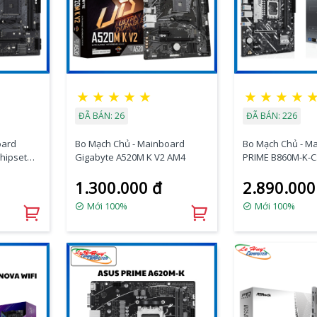
★
★
★
★
★
★
★
★
★
ĐÃ BÁN: 26
ĐÃ BÁN: 226
oard
Bo Mạch Chủ - Mainboard
Bo Mạch Chủ - M
hipset
Gigabyte A520M K V2 AM4
PRIME B860M-K-
4, DDR4
1.300.000 đ
2.890.000
Mới 100%
Mới 100%