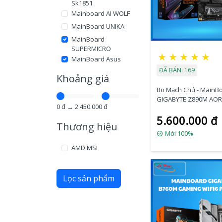
Sk1851
Mainboard AI WOLF
MainBoard UNIKA
MainBoard
SUPERMICRO
★
★
★
★
★
MainBoard Asus
Server
ĐÃ BÁN: 169
Khoảng giá
MainBoard Gigabyte
Amd
Bo Mạch Chủ - MainB
MainBoard Asus
GIGABYTE Z890M AOR
0
đ →
2.450.000
đ
Amd
WIFI7 (DDR5)
5.600.000 đ
MainBoard Msi Amd
Thương hiệu
MainBoard Asrock
Mới 100%
Amd
AMD MSI
MainBoard Asus
MainBoard Galax
MainBoard Asrock
Lọc sản phẩm
MainBoard Giga
Server
MainBoard Dell