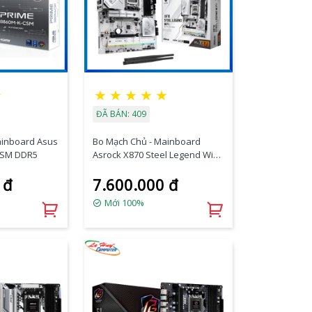
★
★
★
★
★
★
ĐÃ BÁN: 409
ainboard Asus
Bo Mạch Chủ - Mainboard
CSM DDR5
Asrock X870 Steel Legend Wifi
DDR5 AM5
 đ
7.600.000 đ
Mới 100%