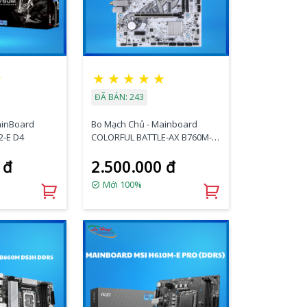
☆
★
★
★
★
★
ĐÃ BÁN: 243
ainBoard
Bo Mạch Chủ - Mainboard
-E D4
COLORFUL BATTLE-AX B760M-T
WIFI V20
 đ
2.500.000 đ
Mới 100%