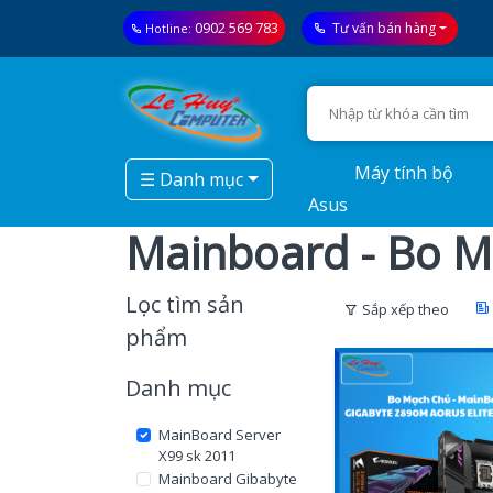
0902 569 783
Tư vấn bán hàng
Hotline:
Máy tính bộ
☰ Danh mục
Asus
Mainboard - Bo 
Lọc tìm sản
Sắp xếp theo
phẩm
Danh mục
MainBoard Server
X99 sk 2011
Mainboard Gibabyte