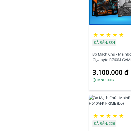
Mainboard
HUANANZHI
MainBoard BITCOIN
MainBoard MSI
SK1851
MainBoard GLOWY
★
★
★
★
★
MainBoard Gigabyte
ĐÃ BÁN: 334
Socket 1700
MainBoard MSI
Bo Mạch Chủ - Mainb
Socket 1700
Gigabyte B760M GAMI
MainBoard ASUS
PLUS GEN5
Socket 1700
3.100.000 đ
MainBoard Biostar
Mới 100%
MainBoard Afox
MainBoard Ecs
MainBoard Intel
Server
MainBoard ASROCK
Socket 1700
★
★
★
★
★
MainBoard NZXT
ĐÃ BÁN: 226
MainBoard Vsp