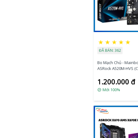
★
★
★
★
★
ĐÃ BÁN: 362
Bo Mạch Chủ - Mainb
ASRock A520M-HVS (C
AMD A520, Socket AM
1.200.000 đ
64GB, M-ATX)
Mới 100%