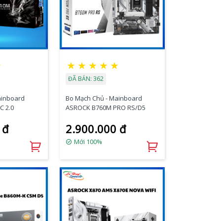
☆
★
★
★
★
★
ĐÃ BÁN: 362
ainboard
Bo Mạch Chủ - Mainboard
 2.0
ASROCK B760M PRO RS/D5
 đ
2.900.000 đ
Mới 100%