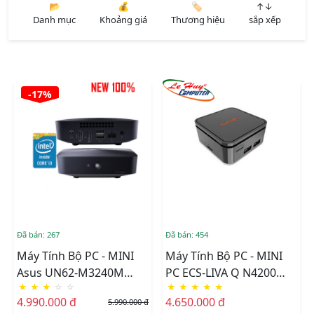
📂
💰
🏷️
↑↓
Danh mục
Khoảng giá
Thương hiệu
sắp xếp
-17%
Đã bán: 267
Đã bán: 454
Máy Tính Bộ PC - MINI
Máy Tính Bộ PC - MINI
Asus UN62-M3240M
PC ECS-LIVA Q N4200
★
★
★
☆
☆
★
★
★
★
★
Core I3-
SOC
4.990.000 đ
4.650.000 đ
5.990.000 đ
4010U/ssd120gb/Ram