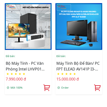
Đã bán:
Đã bán:
Bộ Máy Tính - PC Văn
Máy Tính Bộ Để Bàn/ PC
Phòng Intel LHVP01
FPT ELEAD AV141P I3-
★
★
★
★
★
★
★
★
★
★
(CPU G5905/ MB H510M/
14100 H610M2-
7.990.000 đ
15.000.000 đ
Ram 8GB/ SSD 256GB)
FPT/8G/SSD 512Gb/WIN
Đã Bao Gồm LCD Và
11/KB+M/S343+LCD FPT
Mới 100%
Order
Phím Chuột
21.5