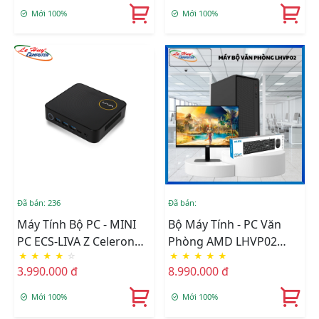
4gb
Mới 100%
Mới 100%
Đã bán: 236
Đã bán:
Máy Tính Bộ PC - MINI
Bộ Máy Tính - PC Văn
PC ECS-LIVA Z Celeron®
Phòng AMD LHVP02
★
★
★
★
☆
★
★
★
★
★
N3450 SOC
(CPU 3200G/ MB B450M/
3.990.000 đ
8.990.000 đ
Ram 8GB/ SSD 256GB)
Đã Bao Gồm LCD Và
Mới 100%
Mới 100%
Phím Chuột