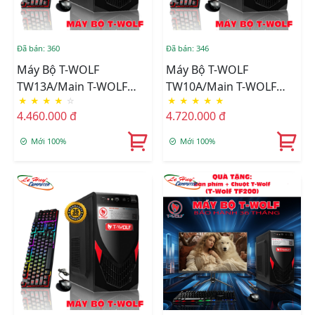
Đã bán: 360
Đã bán: 346
Máy Bộ T-WOLF
Máy Bộ T-WOLF
TW13A/Main T-WOLF
TW10A/Main T-WOLF
★
★
★
★
☆
★
★
★
★
★
H610/CPU Intel
H310/CPU Intel Core I5-
4.460.000 đ
4.720.000 đ
G7400/Ram DDR4
8500/Ram DDR4
8GB/3200/SSD T-WOLF
8GB/3200/SSD T-WOLF
Mới 100%
Mới 100%
256GB/Nguồn T-Wolf
256GB/Nguồn T-Wolf
TW-P350+Tặng Bộ Phím
TW-P350 +Tặng Bộ Phím
Chuột T-Wolf TF200
Chuột T-Wolf TF200