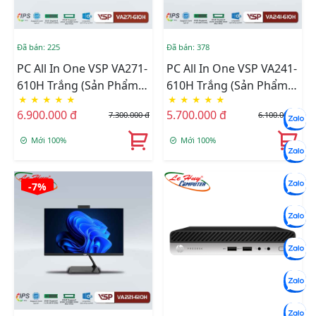
Đã bán: 225
Đã bán: 378
PC All In One VSP VA271-
PC All In One VSP VA241-
610H Trắng (Sản Phẩm
610H Trắng (Sản Phẩm
★
★
★
★
★
★
★
★
★
★
AIO Này Chưa Bao Gồm
AIO Này Chưa Bao Gồm
6.900.000 đ
5.700.000 đ
7.300.000 đ
6.100.000 đ
CPU - Ram - SSD)
CPU - Ram - SSD)
Mới 100%
Mới 100%
-7%