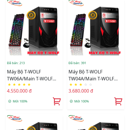
Chuột T-Wolf TF200
Chuột T-Wolf TF200
Đã bán: 213
Đã bán: 391
Máy Bộ T-WOLF
Máy Bộ T-WOLF
TW06A/Main T-WOLF
TW04A/Main T-WOLF
★
★
★
★
★
★
★
★
☆
☆
H110/CPU Intel Core I3-
H81/CPU Intel Core I5-
4.550.000 đ
3.680.000 đ
6100/Ram DDR4
4460/Ram DDR3
8GB/3200/SSD
8GB/1600/SSD T-WOLF
Mới 100%
Mới 100%
256GB/Nguồn T-Wolf
256GB/Nguồn T-Wolf
600W +Tặng Bộ Phím
600W+Tặng Phím T-Wolf
Chuột T-Wolf TF200
T20 + Chuột T-Wolf V3