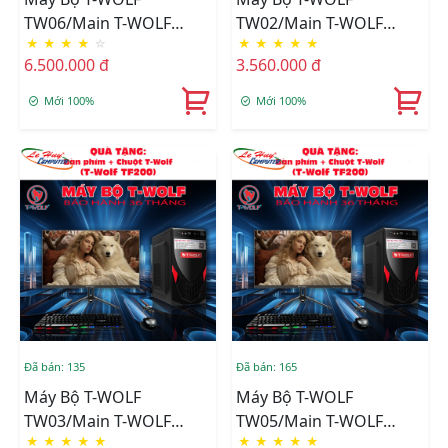
TW06/Main T-WOLF
TW02/Main T-WOLF
★
★
★
★
☆
★
★
★
★
★
H110/CPU Intel Core I3-
H61/CPU Intel Core I5-
6.500.000 đ
3.560.000 đ
6100/Ram DDR4
3570/Ram DDR3
8GB/3200/SSD T-Wolf
8GB/1600/SSD T-Wolf
Mới 100%
Mới 100%
256GB/Nguồn T-Wolf
256GB/Nguồn T-Wolf
600W/LCD T-Wolf TW-
600W/LCD T-Wolf TW-
F22VFHD75 +Tặng Bộ
F22VFHD75 +Tặng Bộ
Phím Chuột T-Wolf
Phím Chuột T-Wolf
TF200
TF200
Đã bán: 135
Đã bán: 165
Máy Bộ T-WOLF
Máy Bộ T-WOLF
TW03/Main T-WOLF
TW05/Main T-WOLF
★
★
★
★
★
★
★
★
★
★
H81/CPU Intel Core I3-
H110/CPU Intel