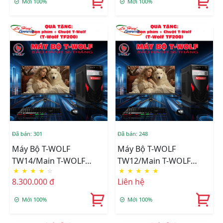
Mới 100%
Mới 100%
Intel Graphics)
Đã bán: 301
Đã bán: 248
Máy Bộ T-WOLF
Máy Bộ T-WOLF
TW14/Main T-WOLF
TW12/Main T-WOLF
★
★
★
★
☆
★
★
★
★
★
H610/CPU Intel Core I3-
H510/CPU Intel Core I3-
8.300.000 đ
Liên hệ
12100/Ram DDR4
10105/Ram DDR4
8GB/3200/SSD T-Wolf
8GB/3200/SSD T-Wolf
Mới 100%
Mới 100%
256GB/Nguồn T-Wolf
256GB/Nguồn T-Wolf
TW-P350/LCD T-Wolf TW-
TW-P350/LCD T-Wolf TW-