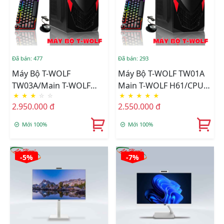
Đã bán: 477
Đã bán: 293
Máy Bộ T-WOLF
Máy Bộ T-WOLF TW01A
TW03A/Main T-WOLF
Main T-WOLF H61/CPU
★
★
★
☆
☆
★
★
★
★
★
H81/CPU Intel Core I3-
Intel Core I3-3240/Ram
2.950.000 đ
2.550.000 đ
4170/Ram DDR3
DDR3 8GB/1600/SSD T-
8GB/1600/SSD T-WOLF
Wolf 256gb/Nguồn T-
Mới 100%
Mới 100%
256GB/Nguồn T-Wolf
Wolf 600W+Tặng Bộ
600W+Tặng Bộ Phím
Phím Chuột T-Wolf
Chuột T-Wolf TF200
TF200
-5%
-7%