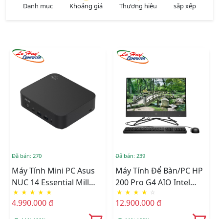
Danh mục
Khoảng giá
Thương hiệu
sắp xếp
Đã bán: 270
Đã bán: 239
Máy Tính Mini PC Asus
Máy Tính Để Bàn/PC HP
NUC 14 Essential Mill
200 Pro G4 AIO Intel
★
★
★
★
★
★
★
★
★
☆
Canyon N150
Core I3-1215U 6M7Q5PA
4.990.000 đ
12.900.000 đ
RNUC14MNK1500000
(Intel Twin Lake N150,