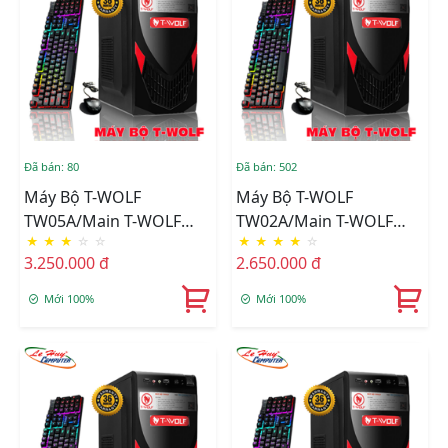
Đã bán: 80
Đã bán: 502
Máy Bộ T-WOLF
Máy Bộ T-WOLF
TW05A/Main T-WOLF
TW02A/Main T-WOLF
★
★
★
☆
☆
★
★
★
★
☆
H110/CPU Intel
H61/CPU Intel Core I3-
3.250.000 đ
2.650.000 đ
G4400/Ram DDR4
3570/Ram DDR3
8GB/3200/SSD T-WOLF
8GB/1600/SSD T-WOLF
Mới 100%
Mới 100%
256GB/Nguồn T-Wolf
256GB/Nguồn T-Wolf
600W+Tặng Bộ Phím
600W ATX +Tặng Bộ
Chuột T-Wolf TF200
Phím Chuột T-Wolf
TF200