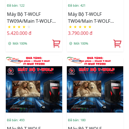
Đã bán: 122
Đã bán: 421
Máy Bộ T-WOLF
Máy Bộ T-WOLF
TW09A/Main T-WOLF
TW04/Main T-WOLF
★
★
★
★
☆
★
★
★
★
★
H310/CPU Intel Core I3-
H81/CPU Intel Core I5-
5.420.000 đ
3.790.000 đ
8100/Ram DDR4
4460/Ram DDR3
8GB/3200/SSD T-WOLF
8GB/1600/SSD T-Wolf
Mới 100%
Mới 100%
256GB/Nguồn T-Wolf
256GB/Nguồn T-Wolf
TW-P350/+Tặng Bộ Phím
600W/LCD T-Wolf TW-
Chuột T-Wolf TF200
F22VFHD75 +Tặng Bộ
Phím Chuột T-Wolf
TF200
Đã bán: 493
Đã bán: 180
Máy Bộ T-WOLF
Máy Bộ T-WOLF