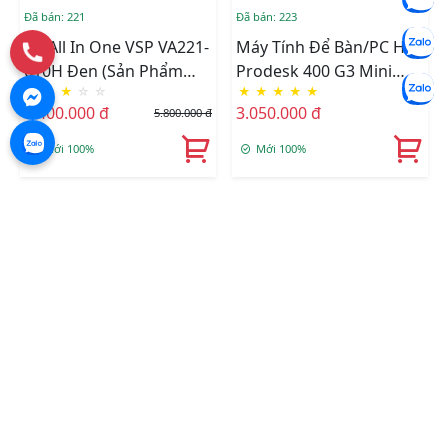
Đã bán: 221
Đã bán: 223
PC All In One VSP VA221-
Máy Tính Để Bàn/PC HP
610H Đen (Sản Phẩm
Prodesk 400 G3 Mini
★
★
★
☆
☆
★
★
★
★
★
AIO Này Chưa Bao Gồm
(Intel I5-6500T/Ram
5.400.000 đ
3.050.000 đ
5.800.000 đ
CPU - Ram - SSD)
4GB/SSD 128GB) Like
New (No Box)
Mới 100%
Mới 100%