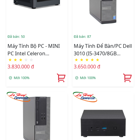
Đã bán: 50
Đã bán: 87
Máy Tính Bộ PC - MINI
Máy Tính Để Bàn/PC Dell
PC Intel Celeron
3010 (i5-3470/8GB
★
★
★
☆
☆
★
★
★
★
★
J4005/Intel UHD
RAM/128GB SSD)
3.830.000 đ
3.650.000 đ
Graphics 600/Ram
Option/Ổ Cứng Option
Mới 100%
Mới 100%
(NUC7CJYHN)