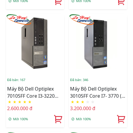
Mới 100%
Mới 100%
Đã bán: 167
Đã bán: 346
Máy Bộ Dell Optiplex
Máy Bộ Dell Optiplex
7010SFF Core I3-3220
3010SFF Core I7- 3770 (
★
★
★
★
★
★
★
★
☆
☆
(3M/3.3Ghz), Ram 4GB,
8M/3.4Ghz), Ram 4GB,
2.600.000 đ
3.200.000 đ
HDD 500GB, DVD, Free
HDD 500GB, DVD,Free
OS
OS
Mới 100%
Mới 100%