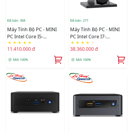
Đã bán: 368
Đã bán: 277
Máy Tính Bộ PC - MINI
Máy Tính Bộ PC - MINI
PC Intel Core I5-
PC Intel Core I7-
★
★
★
★
★
★
★
★
★
☆
1135G7/Intel Iris Xe
12700H/Intel Arc A770M
11.410.000 đ
38.360.000 đ
Graphics/Ram Option/Ổ
Graphics/Ram Option/Ổ
Cứng Option/Dos
Cứng Option/Dos
Mới 100%
Mới 100%
(RNUC11PAHI50Z00)
(RNUC12SNKI72000)