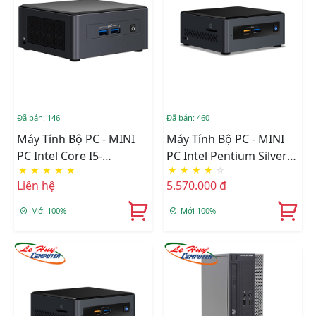
Đã bán: 146
Đã bán: 460
Máy Tính Bộ PC - MINI
Máy Tính Bộ PC - MINI
PC Intel Core I5-
PC Intel Pentium Silver
★
★
★
★
★
★
★
★
★
☆
1135G7/Intel Iris Xe
J5005/Intel UHD
Liên hệ
5.570.000 đ
Graphics/Wifi +
Graphics 605/Ram
Bluetooth/Ram Option/
Option/Ổ Cứng
Mới 100%
Mới 100%
Ổ Cứng Option
Option/Wifi/Bluetooth
(BNUC11TNHI50Z00)
(NUC7PJYHN2)