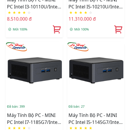
PC Intel I3-10110U/Intel
PC Intel I5-10210U/Intel
★
★
★
★
☆
★
★
★
★
☆
UHD Graphics/Wifi 6 +
UHD Graphics/Wifi 6 +
8.510.000 đ
11.310.000 đ
Bluetooth/Ram Option/
Bluetooth/Ram Option/
Ổ Cứng Option
Ổ Cứng Option
Mới 100%
Mới 100%
(BXNUC10I3FNHN)
(BXNUC10I5FNHN)
Đã bán: 399
Đã bán: 27
Máy Tính Bộ PC - MINI
Máy Tính Bộ PC - MINI
PC Intel I7-1185G7/Intel
PC Intel I5-1145G7/Intel
★
★
★
★
☆
★
★
★
★
★
Iris Xe Graphics/Wifi 6 +
Iris Xe Graphics/Wifi 6 +