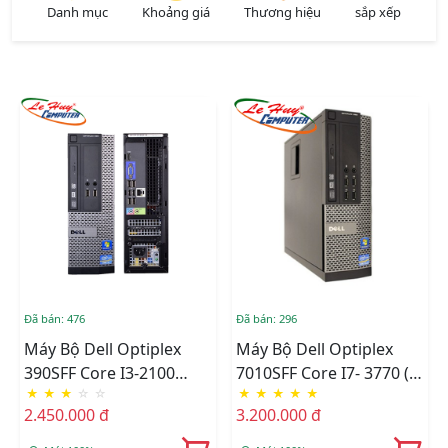
Danh mục
Khoảng giá
Thương hiệu
sắp xếp
Đã bán: 476
Đã bán: 296
Máy Bộ Dell Optiplex
Máy Bộ Dell Optiplex
390SFF Core I3-2100
7010SFF Core I7- 3770 (
★
★
★
☆
☆
★
★
★
★
★
(3M/3.1Ghz), Ram 4GB,
8M/3.4Ghz), Ram 4GB,
2.450.000 đ
3.200.000 đ
HDD 500GB, DVD, Free
HDD 500GB, DVD,Free
OS
OS