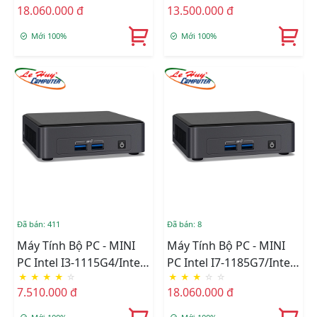
18.060.000 đ
13.500.000 đ
Bluetooth/Ram Option/
Bluetooth/Ram Option/
Ổ Cứng Option
Ổ Cứng Option
Mới 100%
Mới 100%
(BNUC11TNHV70000)
(BNUC11TNHV50000)
Đã bán: 411
Đã bán: 8
Máy Tính Bộ PC - MINI
Máy Tính Bộ PC - MINI
PC Intel I3-1115G4/Intel
PC Intel I7-1185G7/Intel
★
★
★
★
☆
★
★
★
☆
☆
UHD Graphics/Wifi 6 +
Iris Xe Graphics/Wifi 6 +
7.510.000 đ
18.060.000 đ
Bluetooth/Ram Option/
Bluetooth/Ram Option/
Ổ Cứng Option
Ổ Cứng Option