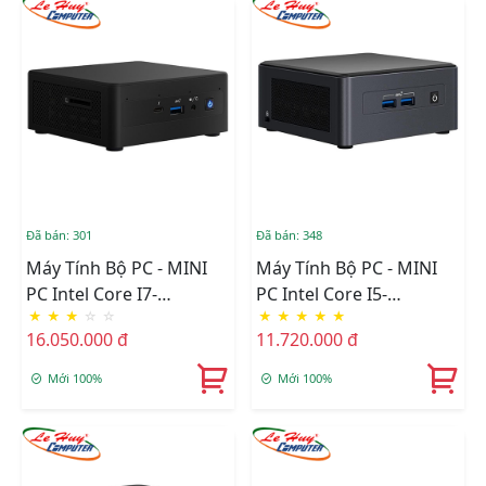
Đã bán: 301
Đã bán: 348
Máy Tính Bộ PC - MINI
Máy Tính Bộ PC - MINI
PC Intel Core I7-
PC Intel Core I5-
★
★
★
☆
☆
★
★
★
★
★
1165G7/Intel Iris Xe
1135G7/Intel Iris Xe
16.050.000 đ
11.720.000 đ
Graphics/Wifi 6 +
Graphics/Wifi 6 +
Bluetooth/Ram Option/
Bluetooth/Ram Option/
Mới 100%
Mới 100%
Ổ Cứng Option
Ổ Cứng Option
(RNUC11PAHi70000)
(BNUC11TNHI50000)