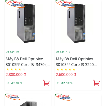
Đã bán: 19
Đã bán: 416
Máy Bộ Dell Optiplex
Máy Bộ Dell Optiplex
3010SFF Core I5- 3470 (
3010SFF Core I3-3220
★
★
★
★
☆
★
★
★
★
★
6M/3.6Ghz), Ram 4GB,
(3M/3.3Ghz), Ram 4GB,
2.800.000 đ
2.600.000 đ
HDD 500GB, DVD,Free
HDD 500GB, DVD, Free
OS
OS
Mới 100%
Mới 100%