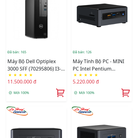
Đã bán: 165
Đã bán: 126
Máy Bộ Dell Optiplex
Máy Tính Bộ PC - MINI
3000 SFF (70295806) I3-
PC Intel Pentium
★
★
★
★
★
★
★
★
★
★
1200/Ram 4GB/SSD
J5005/Intel UHD
11.500.000 đ
5.220.000 đ
256GB/DVDRW/KB&M
605/Ram Option/Ổ Cứng
Option/Dos
Mới 100%
Mới 100%
(BOXNUC7PJYHN2)