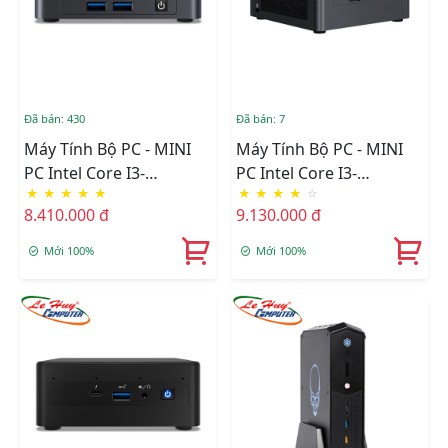
Đã bán: 430
Đã bán: 7
Máy Tính Bộ PC - MINI
Máy Tính Bộ PC - MINI
PC Intel Core I3-
PC Intel Core I3-
★
★
★
★
★
★
★
★
★
☆
1115G4/Intel UHD
1115G4/Intel UHD
8.410.000 đ
9.130.000 đ
Graphics/Ram Option/Ổ
Graphics/Ram Option/Ổ
Cứng Option/Dos
Cứng Option/Dos
Mới 100%
Mới 100%
(BNUC11TNKI30Z00)
(BNUC11TNHI30L00)