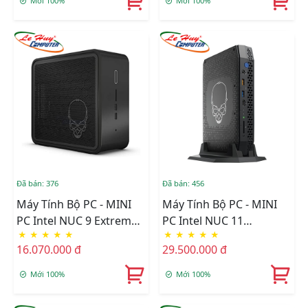
Mới 100%
Mới 100%
(BNUC11TNKI30000)
(BNUC11TNKV70000)
Đã bán: 376
Đã bán: 456
Máy Tính Bộ PC - MINI
Máy Tính Bộ PC - MINI
PC Intel NUC 9 Extreme
PC Intel NUC 11
★
★
★
★
★
★
★
★
★
★
Kit I5-9300H/Intel UHD
Enthusiast NUC11PHKi7
16.070.000 đ
29.500.000 đ
Graphics 630/Wifi 6 +
L6 I7-1165G7/Intel Iris Xe
Bluetooth
Graphics/Wifi +
Mới 100%
Mới 100%
(BXNUC9I5QNX1)
Bluetooth