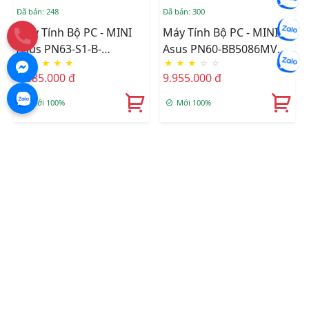
Đã bán: 248
Đã bán: 300
Máy Tính Bộ PC - MINI
Máy Tính Bộ PC - MINI
Asus PN63-S1-B-
Asus PN60-BB5086MV
★
★
★
★
★
★
★
★
☆
☆
S3001MV (Intel Core I3-
(Intel Core I5-
8.085.000 đ
9.955.000 đ
1115G4/BT+WiFi/VGA/Barebone)
8250U/BT+WL/VGA/Barebon
(90MR00Q1-M00010)
(90MR0011-M00860)
Mới 100%
Mới 100%