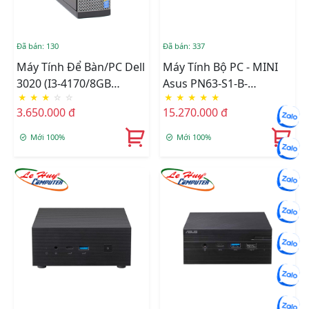
Đã bán: 130
Đã bán: 337
Máy Tính Để Bàn/PC Dell
Máy Tính Bộ PC - MINI
3020 (i3-4170/8GB
Asus PN63-S1-B-
★
★
★
☆
☆
★
★
★
★
★
RAM/128GB SSD)
S7024MV (Intel Core I7-
3.650.000 đ
15.270.000 đ
11370H/BT+WiFi/VGA/Bareb
(90MR00Q1-M000S0)
Mới 100%
Mới 100%