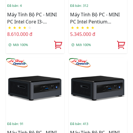
Đã bán: 4
Đã bán: 312
Máy Tính Bộ PC - MINI
Máy Tính Bộ PC - MINI
PC Intel Core I3-
PC Intel Pentium
★
★
★
★
☆
★
★
★
★
★
1115G4/Intel UHD
J5040/Intel UHD 605/Wifi
8.610.000 đ
5.345.000 đ
Graphics/Ram Option/Ổ
+ Bluetooth/Ram
Cứng Option/Dos
Option/Ổ Cứng Option
Mới 100%
Mới 100%
(RNUC11PAHI30Z00)
(BOXNUC7PJYHN)
Đã bán: 91
Đã bán: 413
Máy Tính Bộ PC - MINI
Máy Tính Bộ PC - MINI