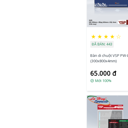
★
★
★
★
☆
ĐÃ BÁN: 443
Bàn di chuột VSP PW-
(300x800x4mm)
65.000 đ
Mới 100%