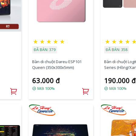
★
★
★
★
★
★
★
★
★
ĐÃ BÁN: 379
ĐÃ BÁN: 358
Bàn di chuột Dareu ESP101
Bàn di chuột Logi
Queen (350x300x5mm)
Series (Hồng/Xan
63.000 đ
190.000 đ
Mới 100%
Mới 100%