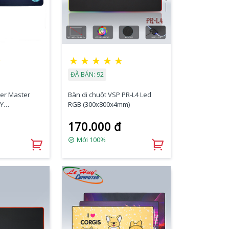
★
★
★
★
★
★
ĐÃ BÁN: 92
ler Master
Bàn di chuột VSP PR-L4 Led
Y
RGB (300x800x4mm)
170.000 đ
Mới 100%