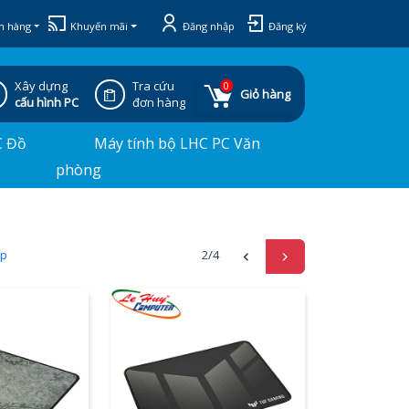
h hàng
Khuyến mãi
Đăng nhập
Đăng ký
Xây dựng
Tra cứu
0
Giỏ hàng
cấu hình PC
đơn hàng
C Đồ
Máy tính bộ LHC PC Văn
phòng
ấp
2
/4