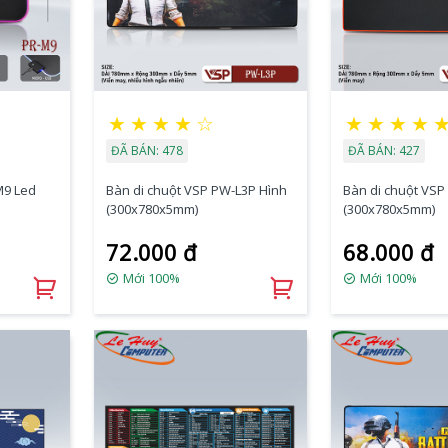
★
★
★
★
☆
★
★
★
★
ĐÃ BÁN: 478
ĐÃ BÁN: 427
M9 Led
Bàn di chuột VSP PW-L3P Hình
Bàn di chuột VSP
(300x780x5mm)
(300x780x5mm)
72.000 đ
68.000 đ
Mới 100%
Mới 100%