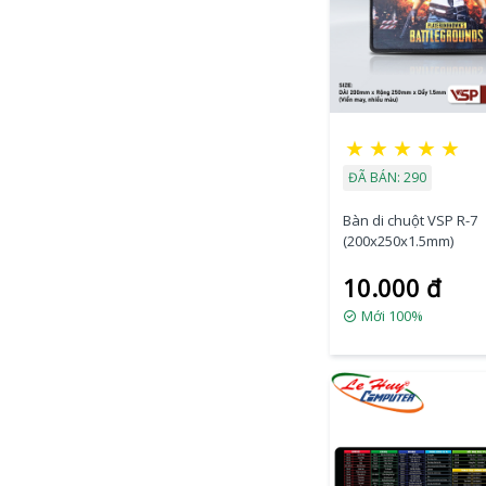
★
★
★
★
★
ĐÃ BÁN: 290
Bàn di chuột VSP R-7
(200x250x1.5mm)
10.000 đ
Mới 100%