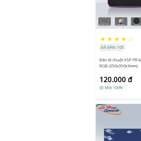
★
★
★
★
☆
ĐÃ BÁN: 105
Bàn di chuột VSP PR-
RGB (250x350x3mm)
120.000 đ
Mới 100%