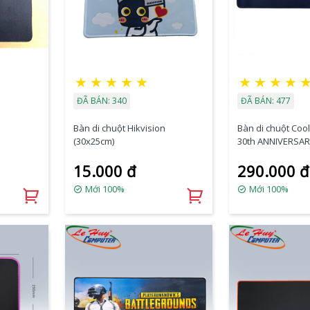
★
★
★
★
★
★
★
★
★
ĐÃ BÁN: 340
ĐÃ BÁN: 477
Bàn di chuột Hikvision
Bàn di chuột Coo
(30x25cm)
30th ANNIVERSAR
(800x300x3mm)
15.000 đ
290.000 đ
Mới 100%
Mới 100%