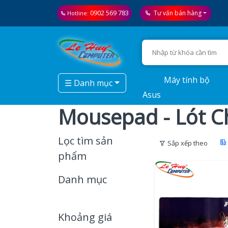
0902 569 783
Tư vấn bán hàng
Hotline:
Máy tính bộ
☰ Danh mục
Asus
Mousepad - Lót C
Lọc tìm sản
Sắp xếp theo
phẩm
Danh mục
Khoảng giá