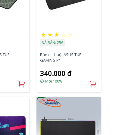
☆
★
★
★
☆
☆
ĐÃ BÁN: 256
S TUF
Bàn di chuột ASUS TUF
GAMING P1
340.000 đ
Mới 100%