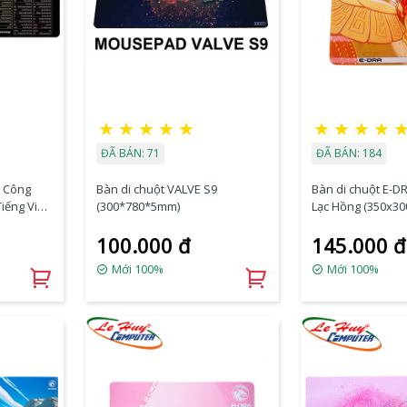
★
★
★
★
★
★
★
★
★
ĐÃ BÁN: 71
ĐÃ BÁN: 184
t Công
Bàn di chuột VALVE S9
Bàn di chuột E-D
iếng Việt
(300*780*5mm)
Lạc Hồng (350x3
100.000 đ
145.000 đ
Mới 100%
Mới 100%