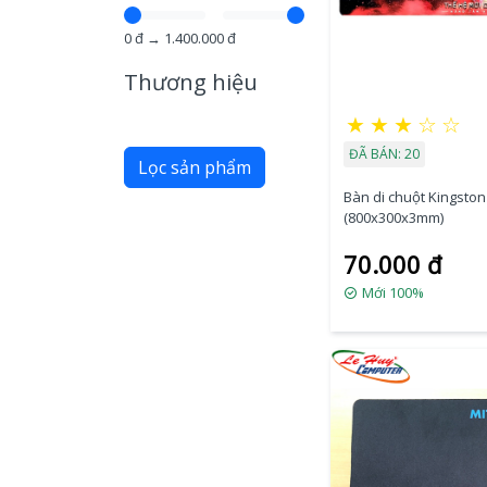
0
đ →
1.400.000
đ
Thương hiệu
★
★
★
☆
☆
ĐÃ BÁN: 20
Lọc sản phẩm
Bàn di chuột Kingsto
(800x300x3mm)
70.000 đ
Mới 100%