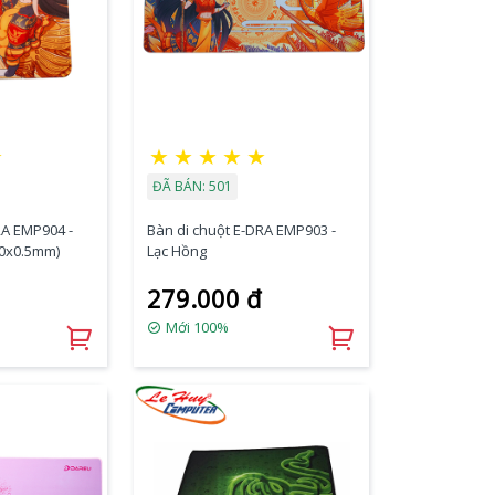
★
★
★
★
★
★
ĐÃ BÁN: 501
RA EMP904 -
Bàn di chuột E-DRA EMP903 -
00x0.5mm)
Lạc Hồng
279.000 đ
Mới 100%