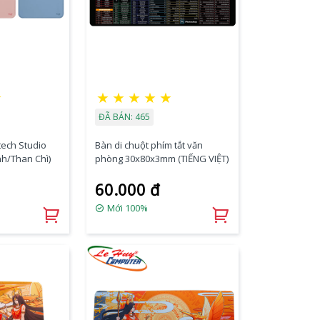
★
★
★
★
★
★
ĐÃ BÁN: 465
tech Studio
Bàn di chuột phím tắt văn
h/Than Chì)
phòng 30x80x3mm (TIẾNG VIỆT)
60.000 đ
Mới 100%