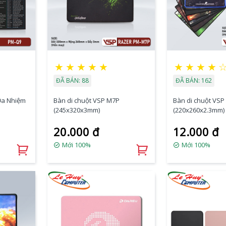
★
★
★
★
★
★
★
★
★
ĐÃ BÁN: 88
ĐÃ BÁN: 162
Đa Nhiệm
Bàn di chuột VSP M7P
Bàn di chuột VSP
(245x320x3mm)
(220x260x2.3mm)
20.000 đ
12.000 đ
Mới 100%
Mới 100%