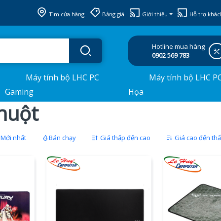
Tìm cửa hàng
Bảng giá
Giới thiệu
Hỗ trợ khác
Hotline mua hàng
0902 569 783
Máy tính bộ LHC PC
Máy tính bộ LHC P
Gaming
Họa
huột
Mới nhất
Bán chạy
Giá thấp đến cao
Giá cao đến th