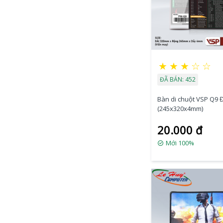
★
★
★
☆
☆
ĐÃ BÁN: 452
Bàn di chuột VSP Q9 
(245x320x4mm)
20.000 đ
Mới 100%