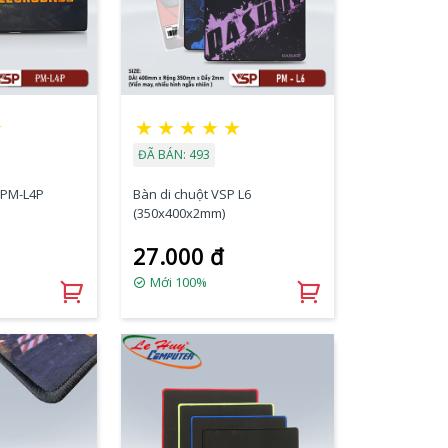
★
★
★
★
★
★
ĐÃ BÁN: 493
 PM-L4P
Bàn di chuột VSP L6
(350x400x2mm)
27.000 đ
Mới 100%