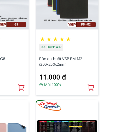
☆
★
★
★
★
★
ĐÃ BÁN: 407
 G8
Bàn di chuột VSP PM-M2
(200x250x2mm)
11.000 đ
Mới 100%