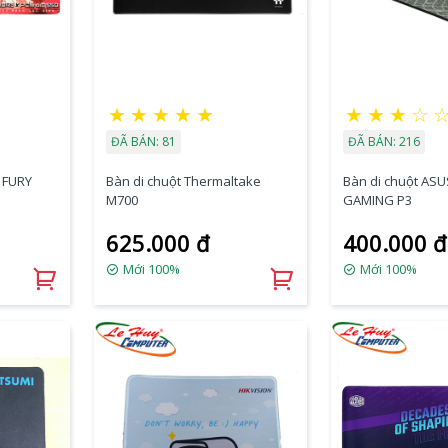
★
★
★
★
★
★
★
★
☆
ĐÃ BÁN: 81
ĐÃ BÁN: 216
n FURY
Bàn di chuột Thermaltake
Bàn di chuột ASU
M700
GAMING P3
625.000 đ
400.000 đ
Mới 100%
Mới 100%