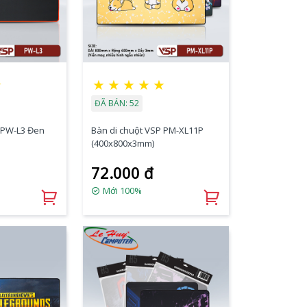
★
★
★
★
★
★
ĐÃ BÁN: 52
 PW-L3 Đen
Bàn di chuột VSP PM-XL11P
(400x800x3mm)
72.000 đ
Mới 100%