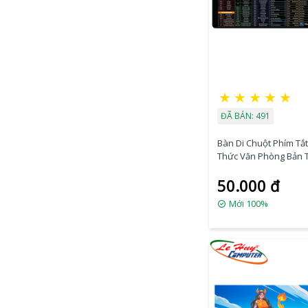
★
★
★
★
★
ĐÃ BÁN: 491
Bàn Di Chuột Phím Tắ
Thức Văn Phòng Bản T
300 X 700mm
50.000 đ
Mới 100%