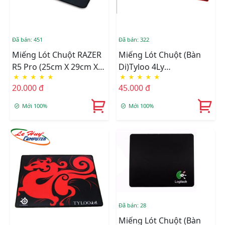
Đã bán: 451
Đã bán: 322
Miếng Lót Chuột RAZER
Miếng Lót Chuột (Bàn
R5 Pro (25cm X 29cm X
Di)Tyloo 4Ly
★
★
★
★
★
★
★
★
★
★
4mm)
70CM(700X300) Cực Đại
20.000 đ
45.000 đ
Mới 100%
Mới 100%
Đã bán: 28
Miếng Lót Chuột (bàn