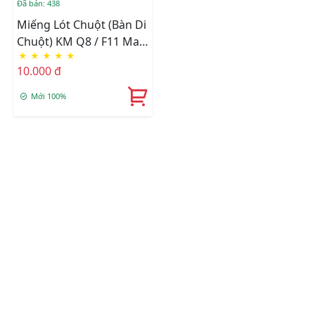
Đã bán: 438
Miếng Lót Chuột (bàn Di
Chuột) KM Q8 / F11 May
★
★
★
★
★
4 Viền Cứng Cáp Chống
10.000 đ
Bung Gốc
Mới 100%