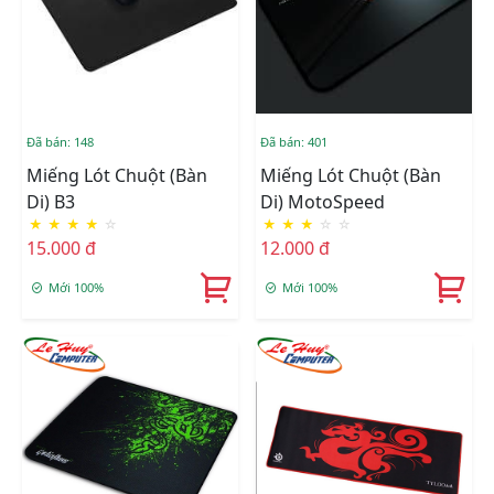
Đã bán: 148
Đã bán: 401
Miếng Lót Chuột (Bàn
Miếng Lót Chuột (bàn
Di) B3
Di) MotoSpeed
★
★
★
★
☆
★
★
★
☆
☆
15.000 đ
12.000 đ
Mới 100%
Mới 100%