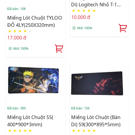
Di) Logitech Nhỏ T-1
Đã bán: 108
★
★
★
★
★
(24*20*1mm)
10.000 đ
Miếng Lót Chuột TYLOO
ĐỎ 4LY(250X320mm)
Mới 100%
★
★
★
★
☆
17.000 đ
Mới 100%
Đã bán: 300
Đã bán: 156
Miếng Lót Chuột S5(
Miếng Lót Chuột (Bàn
400*900*3mm)
Di) S9(300*895*5mm)
★
★
★
★
★
★
★
★
★
★