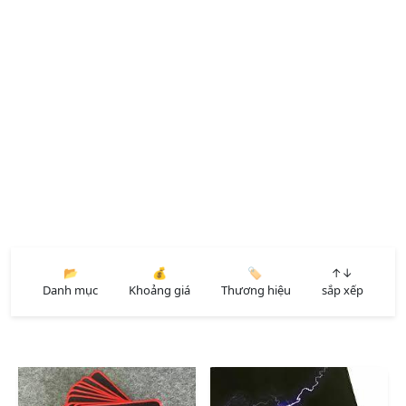
📂
💰
🏷️
↑↓
Danh mục
Khoảng giá
Thương hiệu
sắp xếp