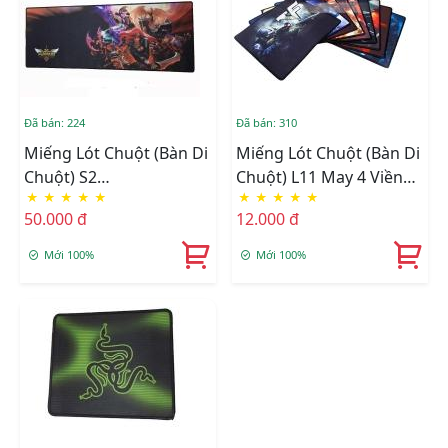
Đã bán: 224
Đã bán: 310
Miếng Lót Chuột (Bàn Di
Miếng Lót Chuột (Bàn Di
Chuột) S2
Chuột) L11 May 4 Viền
★
★
★
★
★
★
★
★
★
★
(300*800*3mm)
Cứng Cáp Chống Bung
50.000 đ
12.000 đ
Gốc , Không Thấm Nƣớc
Mới 100%
Mới 100%