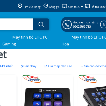
Tìm cửa hàng
Bảng giá
Giới thiệu
Hỗ trợ khác
Hotline mua hàng
0902 569 783
Máy tính bộ LHC PC
Máy tính bộ LHC P
Gaming
Họa
et
Mới nhất
Bán chạy
Giá thấp đến cao
Giá cao đến th