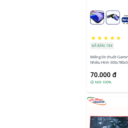
★
★
★
★
★
ĐÃ BÁN: 184
Miếng lót chuột Gami
Nhiều Hình 300x780x5
Box
70.000 đ
Mới 100%