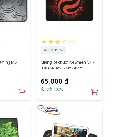
☆
★
★
★
☆
☆
ĐÃ BÁN: 152
gaming MSI
Miếng lót chuột Newmen MP-
390 (24Cmx32Cmx4Mm)
65.000 đ
Mới 100%