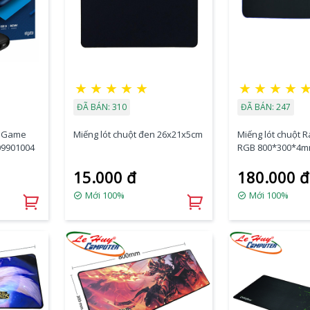
★
★
★
★
★
★
★
★
★
ĐÃ BÁN: 310
ĐÃ BÁN: 247
to Game
Miếng lót chuột đen 26x21x5cm
Miếng lót chuột 
09901004
RGB 800*300*4
15.000 đ
180.000 đ
Mới 100%
Mới 100%