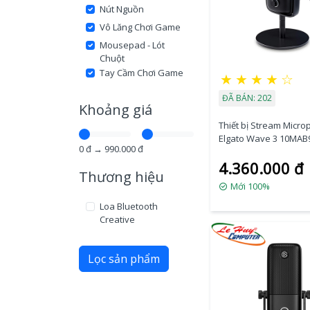
Nút Nguồn
Vô Lăng Chơi Game
Mousepad - Lót
Chuột
Tay Cầm Chơi Game
★
★
★
★
☆
ĐÃ BÁN: 202
Khoảng giá
Thiết bị Stream Micr
Elgato Wave 3 10MAB
0
đ →
990.000
đ
4.360.000 đ
Thương hiệu
Mới 100%
Loa Bluetooth
Creative
Lọc sản phẩm