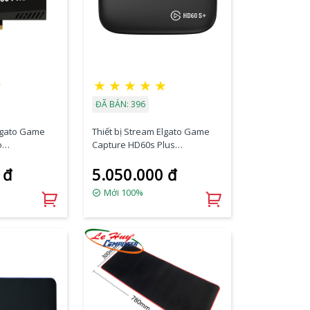
★
★
★
★
★
★
ĐÃ BÁN: 396
Elgato Game
Thiết bị Stream Elgato Game
o
Capture HD60s Plus
10GAR9901
 đ
5.050.000 đ
Mới 100%