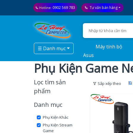
0902 569 783
Tư vấn bán hàng
Hotline:
Máy tính bộ
☰ Danh mục
Asus
Phụ Kiện Game N
Lọc tìm sản
Sắp xếp theo
phẩm
Danh mục
Phụ Kiện Khác
Phụ Kiện Stream
Game