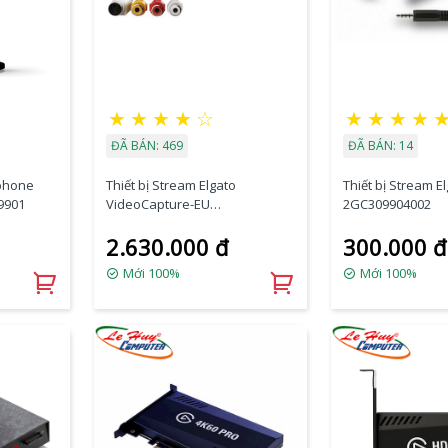
★
★
★
★
☆
★
★
★
★
ĐÃ BÁN: 469
ĐÃ BÁN: 14
ophone
Thiết bị Stream Elgato
Thiết bị Stream E
9901
VideoCapture-EU
2GC309904002
1VC108601001
2.630.000 đ
300.000 đ
Mới 100%
Mới 100%