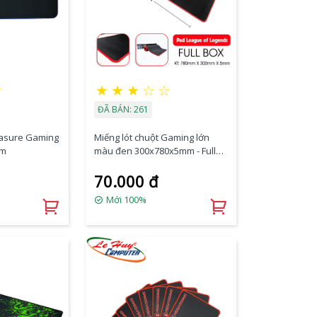
★
★
★
★
☆
☆
ĐÃ BÁN: 261
Rasure Gaming
Miếng lót chuột Gaming lớn
mm
màu đen 300x780x5mm - Full
Box
70.000 đ
Mới 100%