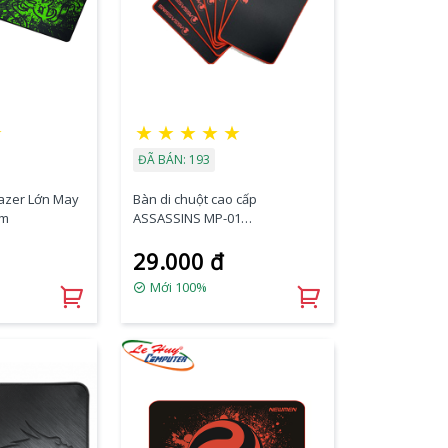
★
★
★
★
★
★
ĐÃ BÁN: 193
Razer Lớn May
Bàn di chuột cao cấp
mm
ASSASSINS MP-01
(350x250x4.5mm)
29.000 đ
Mới 100%