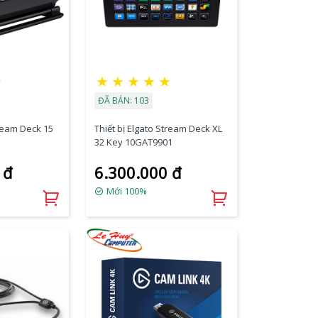
★
★
★
★
★
★
ĐÃ BÁN: 103
tream Deck 15
Thiết bị Elgato Stream Deck XL
32 Key 10GAT9901
 đ
6.300.000 đ
Mới 100%