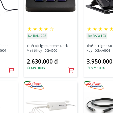
★
★
★
★
☆
★
★
★
★
ĐÃ BÁN: 202
ĐÃ BÁN: 103
ophone
Thiết bị Elgato Stream Deck
Thiết bị Elgato S
9901
Mini 6 Key 10GAI9901
Key 10GAA9901
2.630.000 đ
3.950.000
Mới 100%
Mới 100%