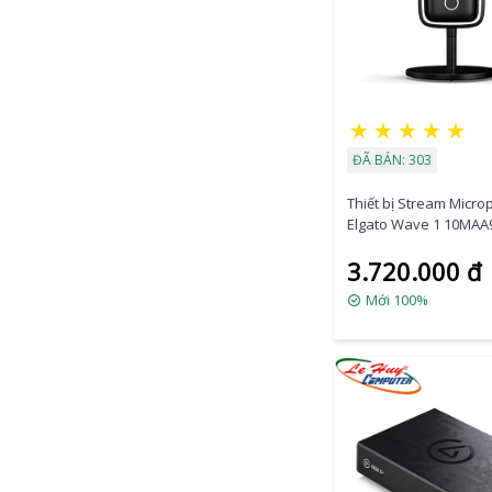
★
★
★
★
★
ĐÃ BÁN: 303
Thiết bị Stream Micr
Elgato Wave 1 10MAA
3.720.000 đ
Mới 100%