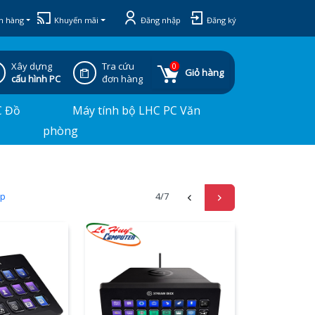
h hàng
Khuyến mãi
Đăng nhập
Đăng ký
Xây dựng
Tra cứu
0
Giỏ hàng
cấu hình PC
đơn hàng
C Đồ
Máy tính bộ LHC PC Văn
phòng
ấp
4
/7