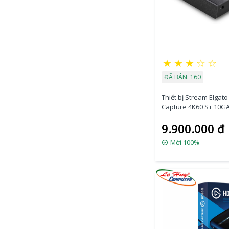
★
★
★
☆
☆
ĐÃ BÁN: 160
Thiết bị Stream Elga
Capture 4K60 S+ 10G
9.900.000 đ
Mới 100%