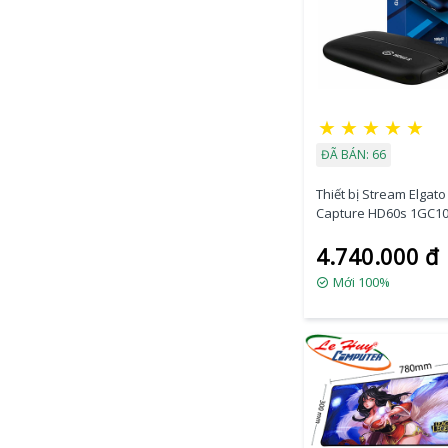
★
★
★
★
★
ĐÃ BÁN: 66
Thiết bị Stream Elga
Capture HD60s 1GC1
4.740.000 đ
Mới 100%