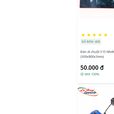
★
★
★
★
★
ĐÃ BÁN: 406
Bàn di chuột S15 Nhiề
(300x800x3mm)
50.000 đ
Mới 100%