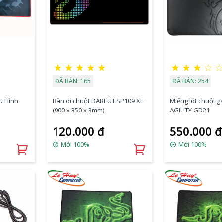
★
★
★
★
★
★
★
★
☆
ĐÃ BÁN: 165
ĐÃ BÁN: 254
u Hình
Bàn di chuột DAREU ESP109 XL
Miếng lót chuột 
(900 x 350 x 3mm)
AGILITY GD21
120.000 đ
550.000 đ
Mới 100%
Mới 100%