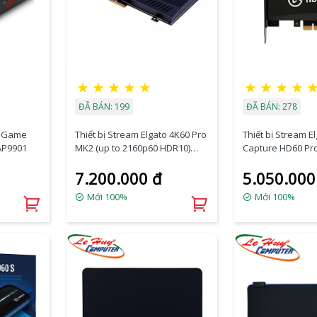
★
★
★
★
★
★
★
★
★
ĐÃ BÁN: 199
ĐÃ BÁN: 278
to Game
Thiết bị Stream Elgato 4K60 Pro
Thiết bị Stream 
AP9901
MK2 (up to 2160p60 HDR10)
Capture HD60 Pr
10GAS9901
1GC109901002
7.200.000 đ
5.050.000
Mới 100%
Mới 100%