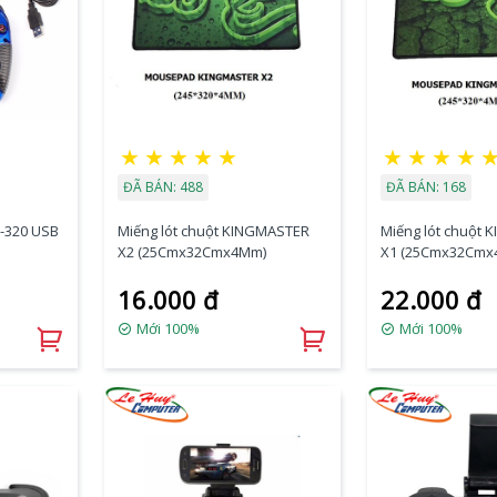
★
★
★
★
★
★
★
★
★
ĐÃ BÁN: 488
ĐÃ BÁN: 168
-320 USB
Miếng lót chuột KINGMASTER
Miếng lót chuột
X2 (25Cmx32Cmx4Mm)
X1 (25Cmx32Cmx
16.000 đ
22.000 đ
Mới 100%
Mới 100%