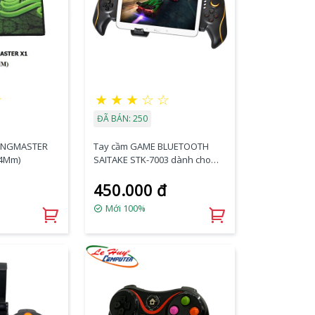
★
★
★
★
☆
☆
ĐÃ BÁN: 250
 KINGMASTER
Tay cầm GAME BLUETOOTH
4Mm)
SAITAKE STK-7003 dành cho
Android và IOS
450.000 đ
Mới 100%