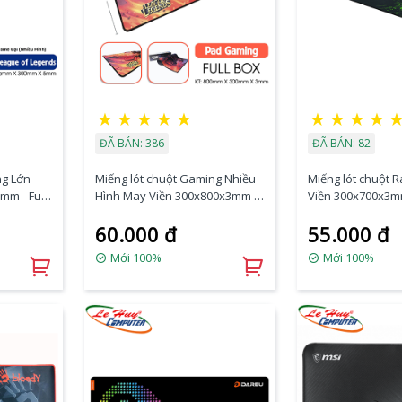
★
★
★
★
★
★
★
★
★
ĐÃ BÁN: 386
ĐÃ BÁN: 82
ng Lớn
Miếng lót chuột Gaming Nhiều
Miếng lót chuột 
mm - Full
Hình May Viền 300x800x3mm -
Viền 300x700x3
Full Box
60.000 đ
55.000 đ
Mới 100%
Mới 100%