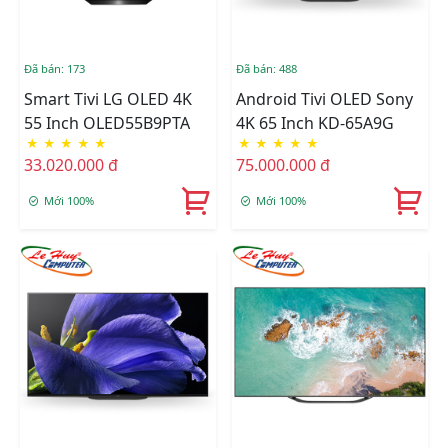
Đã bán: 173
Đã bán: 488
Smart Tivi LG OLED 4K
Android Tivi OLED Sony
55 Inch OLED55B9PTA
4K 65 Inch KD-65A9G
★
★
★
★
★
★
★
★
★
★
33.020.000 đ
75.000.000 đ
Mới 100%
Mới 100%