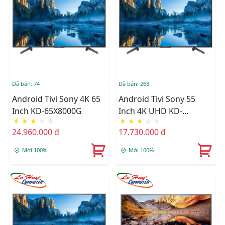
Đã bán: 74
Đã bán: 268
Android Tivi Sony 4K 65
Android Tivi Sony 55
Inch KD-65X8000G
Inch 4K UHD KD-
★
★
★
☆
☆
★
★
★
☆
☆
55X8000G
24.960.000 đ
17.730.000 đ
Mới 100%
Mới 100%