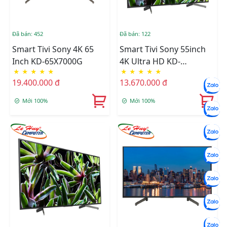
Đã bán: 452
Đã bán: 122
Smart Tivi Sony 4K 65
Smart Tivi Sony 55inch
Inch KD-65X7000G
4K Ultra HD KD-
★
★
★
★
★
★
★
★
★
★
55X7000G
19.400.000 đ
13.670.000 đ
Mới 100%
Mới 100%