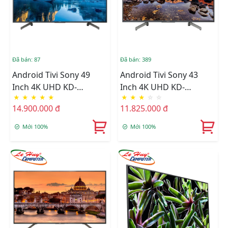
Đã bán: 87
Đã bán: 389
Android Tivi Sony 49
Android Tivi Sony 43
Inch 4K UHD KD-
Inch 4K UHD KD-
★
★
★
★
★
★
★
★
☆
☆
49X8000G
43X8000G
14.900.000 đ
11.825.000 đ
Mới 100%
Mới 100%