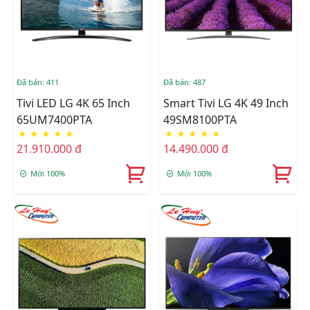
Đã bán: 411
Đã bán: 487
Tivi LED LG 4K 65 Inch
Smart Tivi LG 4K 49 Inch
65UM7400PTA
49SM8100PTA
★
★
★
★
★
★
★
★
★
★
21.910.000 đ
14.490.000 đ
Mới 100%
Mới 100%