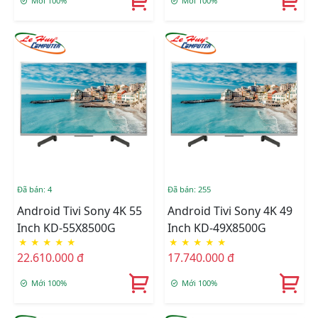
Mới 100%
Mới 100%
Đã bán: 4
Đã bán: 255
Android Tivi Sony 4K 55
Android Tivi Sony 4K 49
Inch KD-55X8500G
Inch KD-49X8500G
★
★
★
★
★
★
★
★
★
★
22.610.000 đ
17.740.000 đ
Mới 100%
Mới 100%