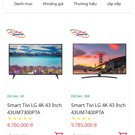
Danh mục
Khoảng giá
Thương hiệu
sắp xếp
Đã bán: 43
Đã bán: 368
Smart Tivi LG 4K 43 Inch
Smart Tivi LG 4K 43 Inch
43UM7300PTA
43UM7400PTA
★
★
★
★
★
★
★
★
★
☆
8.760.000 đ
9.785.000 đ