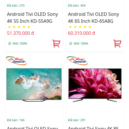
Đã bán: 270
Đã bán: 454
Android Tivi OLED Sony
Android Tivi OLED Sony
4K 55 Inch KD-55A9G
4K 65 Inch KD-65A8G
★
★
★
★
★
★
★
★
★
★
51.370.000 đ
60.310.000 đ
Mới 100%
Mới 100%
Đã bán: 166
Đã bán: 291
Android Tivi OLED Sony
Android Tivi Sony 4K 85