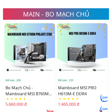
MAIN - BO MẠCH CHỦ
Đã bán: 269
Đã bán: 233
Đ
Bo Mạch Chủ -
Mainboard MSI PRO
Mainboard MSI B760M
H610M-E DDR4
★
★
★
★
★
★
★
★
★
★
PROJECT ZERO
5.660.000 đ
1.465.000 đ