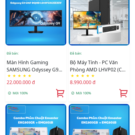
Đã bán:
Đã bán:
Đ
Màn Hình Gaming
Bộ Máy Tính - PC Văn
SAMSUNG Odyssey G9
Phòng AMD LHVP02 (CPU
★
★
★
★
★
★
★
★
★
★
G91F LS49FG912EEXXV
3200G/ MB B450M/ Ram
22.000.000 đ
8.990.000 đ
8GB/ SSD 256GB) Đã Bao
Gồm LCD Và Phím Chuột
Mới 100%
Mới 100%