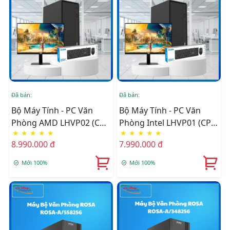
Đã bán:
Đã bán:
Đ
Bộ Máy Tính - PC Văn
Bộ Máy Tính - PC Văn
Phòng AMD LHVP02 (CPU
Phòng Intel LHVP01 (CPU
★
★
★
★
★
★
★
★
★
★
3200G/ MB B450M/ Ram
G5905/ MB H510M/ Ram
8.990.000 đ
7.990.000 đ
8GB/ SSD 256GB) Đã Bao
8GB/ SSD 256GB) Đã Bao
Gồm LCD Và Phím Chuột
Gồm LCD Và Phím Chuột
Mới 100%
Mới 100%