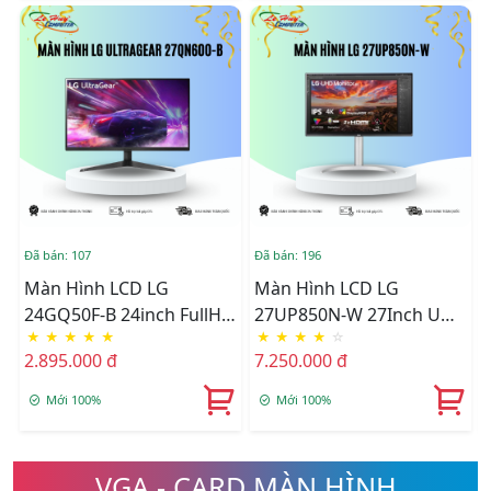
Đã bán: 107
Đã bán: 196
Đ
Màn Hình LCD LG
Màn Hình LCD LG
24GQ50F-B 24inch FullHD
27UP850N-W 27Inch UHD
★
★
★
★
★
★
★
★
★
☆
VA 165Hz 1ms
4K USB Type-C IPS (Tích
2.895.000 đ
7.250.000 đ
Hợp Loa) - Hàng Chính
Hãng
Mới 100%
Mới 100%
VGA - CARD MÀN HÌNH