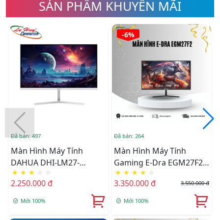
SẢN PHẨM KHUYẾN MÃI
-6%
Đã bán: 497
Đã bán: 264
Đ
Màn Hình Máy Tính
Màn Hình Máy Tính
DAHUA DHI-LM27-
Gaming E-Dra EGM27F2
★
★
★
☆
☆
★
★
★
★
☆
B200SW (27
27inch FullHD 165hz 1ms
2.250.000 đ
3.350.000 đ
3.550.000 đ
Inch/FHD/VA/100Hz/5ms/Loa/Trắng)
IPS
Mới 100%
Mới 100%