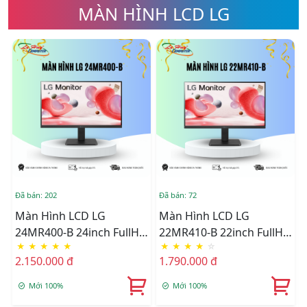
MÀN HÌNH LCD LG
Đã bán: 202
Đã bán: 72
Đ
Màn Hình LCD LG
Màn Hình LCD LG
24MR400-B 24inch FullHD
22MR410-B 22inch FullHD
★
★
★
★
★
★
★
★
★
☆
IPS 100Hz 5ms
VA 100Hz 5ms
2.150.000 đ
1.790.000 đ
Mới 100%
Mới 100%