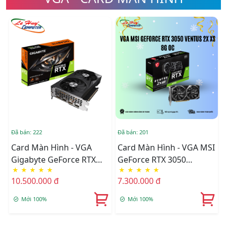
Đã bán: 222
Đã bán: 201
Card Màn Hình - VGA
Card Màn Hình - VGA MSI
Gigabyte GeForce RTX
GeForce RTX 3050
★
★
★
★
★
★
★
★
★
★
3060 WINDFORCE OC
VENTUS 2X XS 8G OC
10.500.000 đ
7.300.000 đ
12GB (GV-N3060WF2OC-
12GD)
Mới 100%
Mới 100%