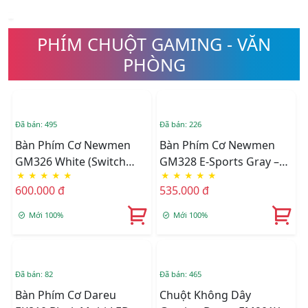
PHÍM CHUỘT GAMING - VĂN
PHÒNG
Đã bán: 495
Đã bán: 226
Đ
Bàn Phím Cơ Newmen
Bàn Phím Cơ Newmen
GM326 White (Switch
GM328 E-Sports Gray –
★
★
★
★
★
★
★
★
★
★
Brown/Blue)
White (Switch Red/Blue)