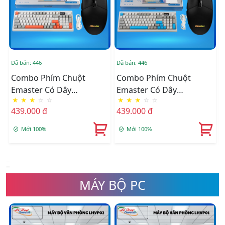
Đã bán: 446
Đã bán: 446
Đ
Combo Phím Chuột
Combo Phím Chuột
Emaster Có Dây
Emaster Có Dây
★
★
★
☆
☆
★
★
★
☆
☆
EKG803GR + EMG801B
EKG803GB + EMG801B
439.000 đ
439.000 đ
Mới 100%
Mới 100%
MÁY BỘ PC