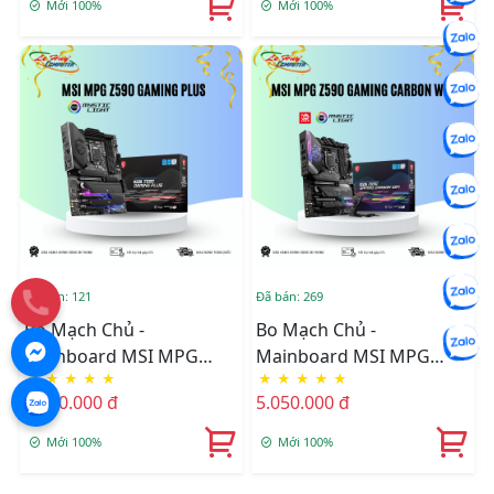
Mới 100%
Mới 100%
Đã bán: 121
Đã bán: 269
Đ
Bo Mạch Chủ -
Bo Mạch Chủ -
Mainboard MSI MPG
Mainboard MSI MPG
★
★
★
★
★
★
★
★
★
★
Z590 GAMING PLUS
Z590 GAMING CARBON
6.500.000 đ
5.050.000 đ
WIFI
Mới 100%
Mới 100%