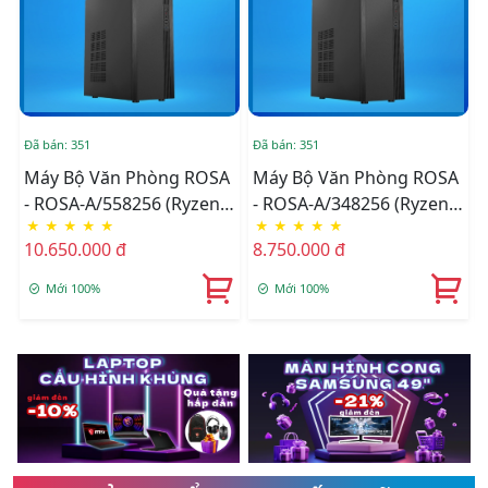
Đã bán: 351
Đã bán: 351
Đ
Máy Bộ Văn Phòng ROSA
Máy Bộ Văn Phòng ROSA
- ROSA-A/558256 (Ryzen 5
- ROSA-A/348256 (Ryzen 5
★
★
★
★
★
★
★
★
★
★
5500GT/ MB A520/ RAM
3400G/ MB A520/ RAM
10.650.000 đ
8.750.000 đ
8G/ SSD 256G/ Phím
8G/ SSD 256G/ Phím
Chuột Dây USB/ WIN 11
Chuột Dây USB/ WIN 11
Mới 100%
Mới 100%
HOME)
HOME)