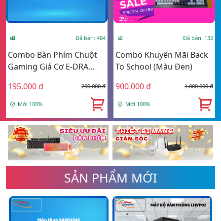
Đã bán: 484
Đã bán: 132
Combo Bàn Phím Chuột
Combo Khuyến Mãi Back
Gaming Giả Cơ E-DRA
To School (Màu Đen)
EK506 Led Rainbow Pink
195.000 đ
900.000 đ
200.000 đ
1.000.000 đ
Mới 100%
Mới 100%
SẢN PHẨM MỚI