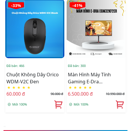
-33%
-41%
Đã bán: 466
Đã bán: 300
Đ
Chuột Không Dây Orico
Màn Hình Máy Tính
WDM-V2C Đen
Gaming E-Dra
★
★
★
★
★
★
★
★
★
★
EGM32KF2ER 32inch 2K
60.000 đ
6.500.000 đ
90.000 đ
10.990.000 đ
144Hz - Tặng Giá Đỡ Màn
Hình E-Dra EMA7301
Mới 100%
Mới 100%