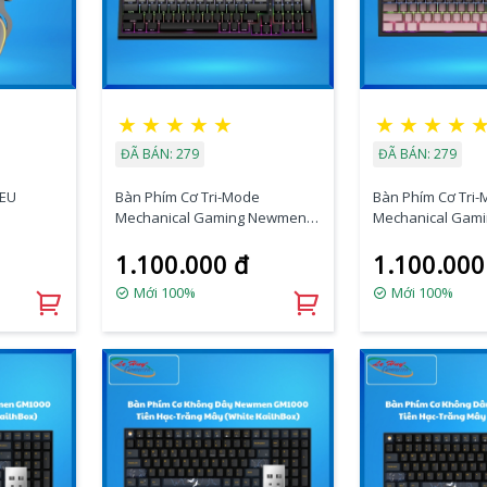
★
★
★
★
★
★
★
★
★
ĐÃ BÁN: 279
ĐÃ BÁN: 279
REU
Bàn Phím Cơ Tri-Mode
Bàn Phím Cơ Tri
Mechanical Gaming Newmen
Mechanical Gam
GM328 Plus, Gradient Gray
GM328 Plus, Grad
1.100.000 đ
1.100.000
Mới 100%
Mới 100%