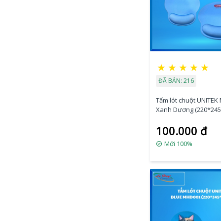
★
★
★
★
★
ĐÃ BÁN: 216
Tấm lót chuột UNITE
Xanh Dương (220*24
100.000 đ
Mới 100%