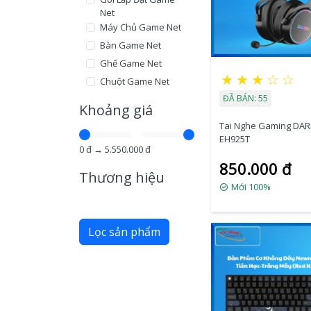
Net
Máy Chủ Game Net
Bàn Game Net
Ghế Game Net
★
★
★
☆
☆
Chuột Game Net
ĐÃ BÁN: 55
Tai Nghe Game Net
Khoảng giá
Combo bàn phím
Tai Nghe Gaming DA
chuột Games
EH925T
0
đ →
5.550.000
đ
850.000 đ
Thương hiệu
Mới 100%
Lọc sản phẩm