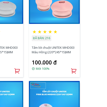
★
★
★
★
★
★
ĐÃ BÁN: 216
NITEK MHD003
Tấm lót chuột UNITEK MHD003
45*15)MM
Màu Hồng (220*245*15)MM
100.000 đ
Mới 100%