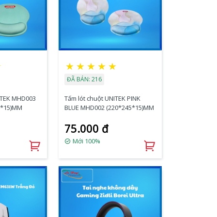
★
★
★
★
★
★
ĐÃ BÁN: 216
NITEK MHD003
Tấm lót chuột UNITEK PINK
5*15)MM
BLUE MHD002 (220*245*15)MM
75.000 đ
Mới 100%