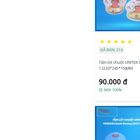
★
★
★
★
★
ĐÃ BÁN: 216
Tấm lót chuột UNITEK
1 (220*245*15)MM
90.000 đ
Mới 100%