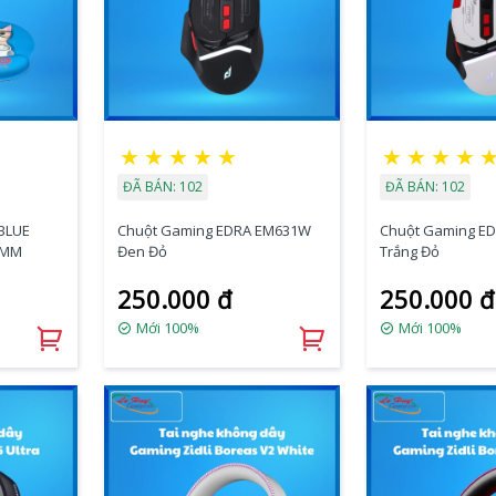
★
★
★
★
★
★
★
★
★
ĐÃ BÁN: 102
ĐÃ BÁN: 102
 BLUE
Chuột Gaming EDRA EM631W
Chuột Gaming E
)MM
Đen Đỏ
Trắng Đỏ
250.000 đ
250.000 đ
Mới 100%
Mới 100%