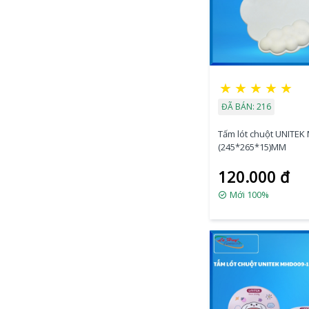
★
★
★
★
★
ĐÃ BÁN: 216
Tấm lót chuột UNITE
(245*265*15)MM
120.000 đ
Mới 100%