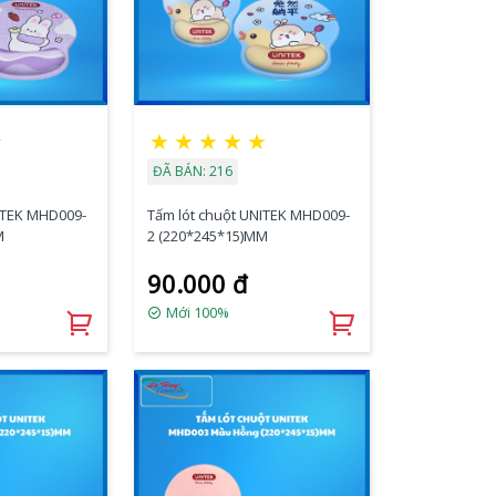
★
★
★
★
★
★
ĐÃ BÁN: 216
ITEK MHD009-
Tấm lót chuột UNITEK MHD009-
M
2 (220*245*15)MM
90.000 đ
Mới 100%