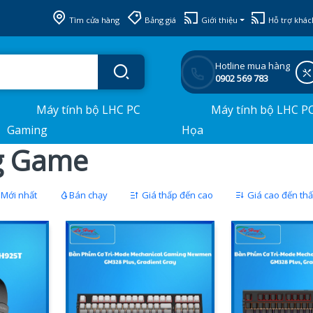
Tìm cửa hàng
Bảng giá
Giới thiệu
Hỗ trợ khác
Hotline mua hàng
0902 569 783
Máy tính bộ LHC PC
Máy tính bộ LHC P
Gaming
Họa
g Game
Mới nhất
Bán chạy
Giá thấp đến cao
Giá cao đến th