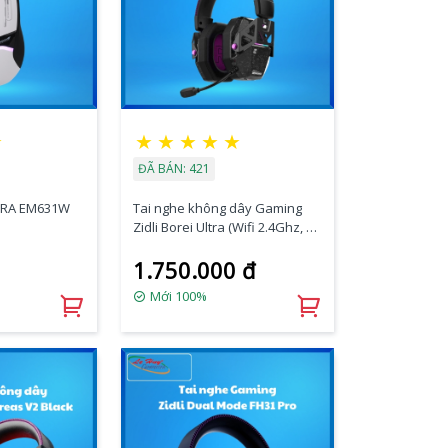
★
★
★
★
★
★
ĐÃ BÁN: 421
DRA EM631W
Tai nghe không dây Gaming
Zidli Borei Ultra (Wifi 2.4Ghz, đế
sạc)
1.750.000 đ
Mới 100%