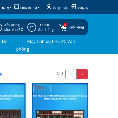
h hàng
Khuyến mãi
Đăng nhập
Đăng ký
Xây dựng
Tra cứu
0
Giỏ hàng
cấu hình PC
đơn hàng
C Đồ
Máy tính bộ LHC PC Văn
phòng
ấp
0
/48