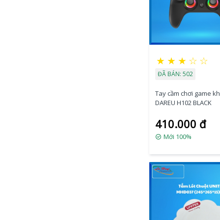
★
★
★
☆
☆
ĐÃ BÁN: 502
Tay cầm chơi game k
DAREU H102 BLACK
410.000 đ
Mới 100%