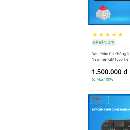
★
★
★
★
★
ĐÃ BÁN: 279
Bàn Phím Cơ Không D
Newmen GM1000 Tiên
Trăng Mây (Red Kailh
1.500.000 đ
Mới 100%