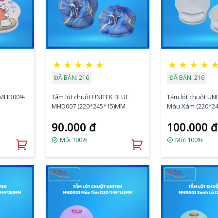
★
★
★
★
★
★
★
★
★
ĐÃ BÁN: 216
ĐÃ BÁN: 216
 MHD009-
Tấm lót chuột UNITEK BLUE
Tấm lót chuột U
MHD007 (220*245*15)MM
Màu Xám (220*2
90.000 đ
100.000 đ
Mới 100%
Mới 100%