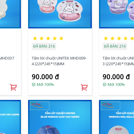
★
★
★
★
★
★
★
★
★
ĐÃ BÁN: 216
ĐÃ BÁN: 216
K MHD037
Tấm lót chuột UNITEK MHD009-
Tấm lót chuột UN
4 (220*245*15)MM
3 (220*245*15)M
90.000 đ
90.000 đ
Mới 100%
Mới 100%