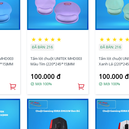
★
★
★
★
★
★
★
★
★
ĐÃ BÁN: 216
ĐÃ BÁN: 216
K MHD003
Tấm lót chuột UNITEK MHD003
Tấm lót chuột U
5*15)MM
Màu Tím (220*245*15)MM
Xanh Lá (220*24
100.000 đ
100.000 đ
Mới 100%
Mới 100%