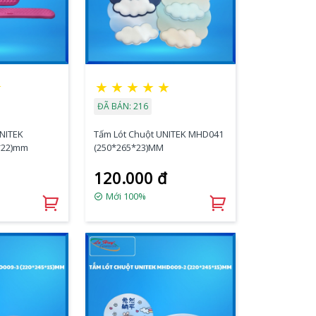
★
★
★
★
★
★
ĐÃ BÁN: 216
UNITEK
Tấm Lót Chuột UNITEK MHD041
*22)mm
(250*265*23)MM
120.000 đ
Mới 100%