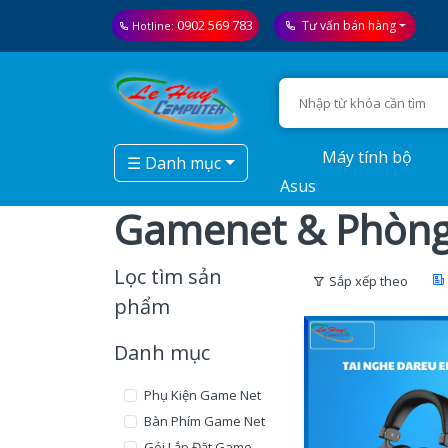
0902 569 783
Tư vấn bán hàng
Hotline:
Máy tính bộ
☰ Danh mục
Asus
Gamenet & Phòn
Lọc tìm sản
Sắp xếp theo
phẩm
Danh mục
Phụ Kiện Game Net
Bàn Phím Game Net
Gói Lắp Đặt Game