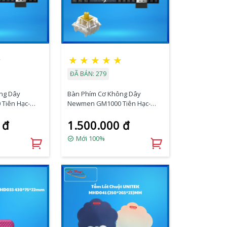
★
★
★
★
★
★
ĐÃ BÁN: 279
ng Dây
Bàn Phím Cơ Không Dây
Tiên Hạc-
Newmen GM1000 Tiên Hạc-
Silverry)
Trăng Mây (G-Pro Yelow)
 đ
1.500.000 đ
Mới 100%