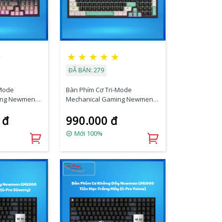
★
★
★
★
★
★
ĐÃ BÁN: 279
-Mode
Bàn Phím Cơ Tri-Mode
ing Newmen
Mechanical Gaming Newmen
ient Pink
GM328 Plus, Black-Apricot-Blue
 đ
990.000 đ
Mới 100%