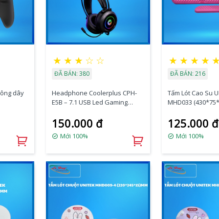
★
★
★
☆
☆
★
★
★
★
ĐÃ BÁN: 380
ĐÃ BÁN: 216
hông dây
Headphone Coolerplus CPH-
Tấm Lót Cao Su 
E5B – 7.1 USB Led Gaming
MHD033 (430*75
Black
150.000 đ
125.000 đ
Mới 100%
Mới 100%