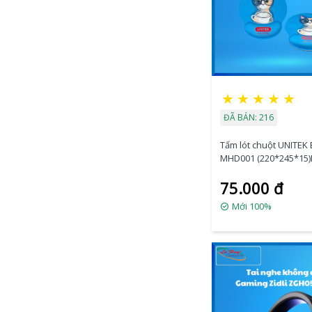
★
★
★
★
★
ĐÃ BÁN: 216
Tấm lót chuột UNITEK
MHD001 (220*245*15
75.000 đ
Mới 100%