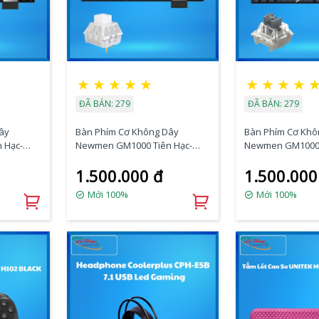
★
★
★
★
★
★
★
★
★
ĐÃ BÁN: 279
ĐÃ BÁN: 279
ây
Bàn Phím Cơ Không Dây
Bàn Phím Cơ Khô
 Hạc-
Newmen GM1000 Tiên Hạc-
Newmen GM1000 
Box)
Trăng Mây (White KailhBox)
Trăng Mây (G-Pro 
1.500.000 đ
1.500.000
Mới 100%
Mới 100%