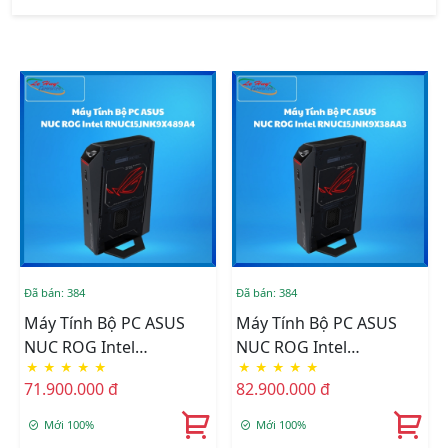
Đã bán: 384
Đã bán: 384
Máy Tính Bộ PC ASUS
Máy Tính Bộ PC ASUS
NUC ROG Intel
NUC ROG Intel
★
★
★
★
★
★
★
★
★
★
RNUC15JNK9X489A4 (U9
RNUC15JNK9X38AA3 (U9
71.900.000 đ
82.900.000 đ
275HX)/32GB (2x16GB)
275HX)/32GB (2x16GB)
DDR5-6400/1TB Gen4
DDR5-6400/2TB Gen4
Mới 100%
Mới 100%
NVMe/Wifi7/RTX
NVMe/Wifi7/RTX