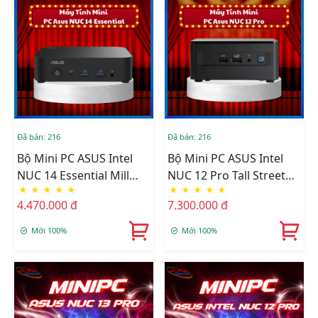
RAM
Đã bán: 216
Đã bán: 216
Bộ Mini PC ASUS Intel
Bộ Mini PC ASUS Intel
NUC 14 Essential Mill
NUC 12 Pro Tall Street
★
★
★
★
★
★
★
★
★
★
Canyon N97
Canyon I3-1220P
4.470.000 đ
7.300.000 đ
RNUC14MNK9700000
RNUC12WSHI300000I
(Intel Alder Lake N97,
Mới 100%
Mới 100%
Intel UHD Graphics)