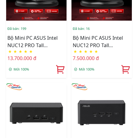
Đã bán: 199
Đã bán: 16
Bộ Mini PC ASUS Intel
Bộ Mini PC ASUS Intel
NUC12 PRO Tall
NUC12 PRO Tall
★
★
★
★
★
★
★
★
★
★
NUC12WSHI7 ( I7-1260P/
NUC12WSHI3 ( I3-1220P/
13.700.000 đ
7.500.000 đ
2xDDR4-3200 / 3xNVMe,
2xDDR4-3200 / 3xNVMe,
SATA/ 2x HDMI 2.1/2x DP
SATA/ 2x HDMI 2.1/2x DP
Mới 100%
Mới 100%
1.4a ) 90AB2WSH-
1.4a ) 90AB2WSH-
MR8100
MR4100 (Chưa SSD Và
RAM)