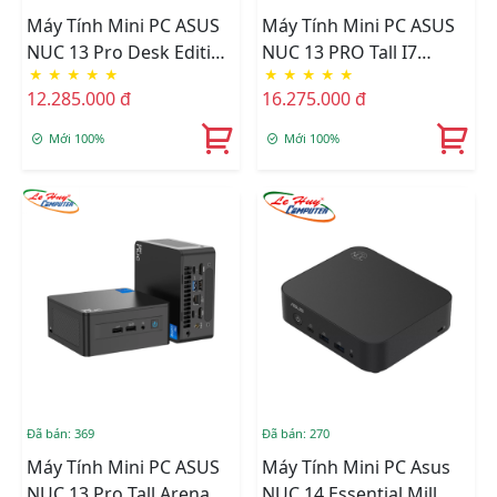
Máy Tính Mini PC ASUS
Máy Tính Mini PC ASUS
NUC 13 Pro Desk Edition
NUC 13 PRO Tall I7
★
★
★
★
★
★
★
★
★
★
Arena Canyon I5-1340P
1360P
12.285.000 đ
16.275.000 đ
(RNUC13VYKI50006)
RNUC13ANHI700000I
Mới 100%
Mới 100%
Đã bán: 369
Đã bán: 270
Máy Tính Mini PC ASUS
Máy Tính Mini PC Asus
NUC 13 Pro Tall Arena
NUC 14 Essential Mill