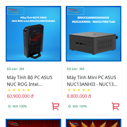
5070/Win11)
5070Ti/Win11)
Đã bán: 384
Đã bán: 384
Máy Tính Bộ PC ASUS
Máy Tính Mini PC ASUS
NUC ROG Intel
NUC13ANHI3 - NUC13
★
★
★
★
★
★
★
★
★
★
RNUC15JNK7X569A0 (U7
PRO Tall / I3-1315U /
60.900.000 đ
8.800.000 đ
255HX)/16GB (2x8GB)
2xDDR4-3200 / 2xNVMe,
DDR5-6400/1TB Gen4
SATA/ 2x HDMI 2.1/2x DP
Mới 100%
Mới 100%
NVMe /Wifi7/RTX
1.4a/ VESA MOUNT
5060/Win11)
(RNUC13ANHI300000I) -
Chưa Bao Gồm SSD &