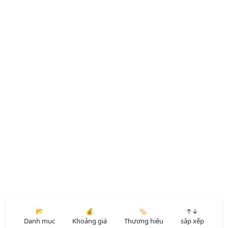
📂
💰
🏷️
↑↓
Danh mục
Khoảng giá
Thương hiệu
sắp xếp