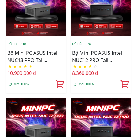
Đã bán: 216
Đã bán: 470
Bộ Mini PC ASUS Intel
Bộ Mini PC ASUS Intel
NUC13 PRO Tall
NUC12 PRO Tall
★
★
★
★
★
★
★
★
★
☆
NUC13ANHI5 ( I5-1340P/
NUC12WSHI3 ( I3-1220P/
10.900.000 đ
8.360.000 đ
2xDDR4-3200 / 3xNVMe,
2xDDR4-3200 / 3xNVMe,
SATA/ 2x HDMI 2.1/2x DP
SATA/ 2x HDMI 2.1/2x DP
Mới 100%
Mới 100%
1.4a/ VESA MOUNT )
1.4a ) 90AB2WSH-
90AB3ANH-MR6160
MR4100