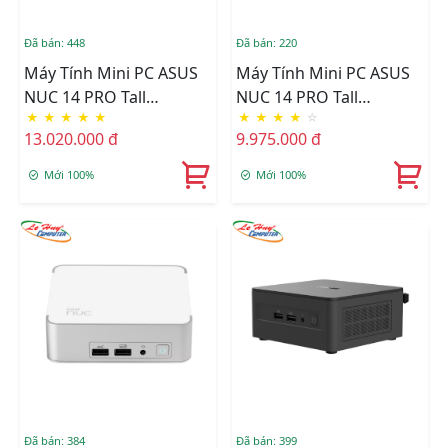
Đã bán: 448
Đã bán: 220
Máy Tính Mini PC ASUS
Máy Tính Mini PC ASUS
NUC 14 PRO Tall
NUC 14 PRO Tall
★
★
★
★
★
★
★
★
★
☆
RNUC14RVHU500001I
RNUC14RVHI300001I
13.020.000 đ
9.975.000 đ
Mới 100%
Mới 100%
Đã bán: 384
Đã bán: 399