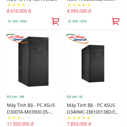
★
★
★
★
☆
★
★
★
★
★
Canyon | I3 1315U
Canyon N150
8.610.000 đ
4.990.000 đ
(RNUC13ANHI300001I)
RNUC14MNK1500000
(Intel Twin Lake N150,
Mới 100%
Mới 100%
Intel Graphics)
Đã bán: 348
Đã bán: 90
Máy Tính Bộ - PC ASUS
Máy Tính Bộ - PC ASUS
D300TA-M03900 (i5-
D340MC-I38100138D/I3-
★
★
★
☆
☆
★
★
★
★
★
10400/Ram 8GB/SSD
8100/4GB/1TB
11.950.000 đ
7.850.000 đ
256GB/Intel UHD
HDD/phím + Chuột