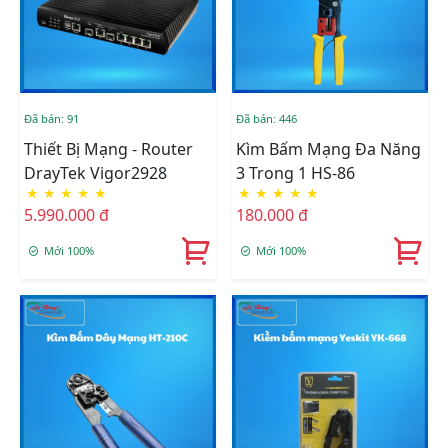
Đã bán: 91
Đã bán: 446
Thiết Bị Mạng - Router
Kìm Bấm Mạng Đa Năng
DrayTek Vigor2928
3 Trong 1 HS-86
★
★
★
★
★
★
★
★
★
★
5.990.000 đ
180.000 đ
Mới 100%
Mới 100%