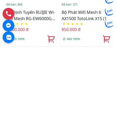
Đã bán: 468
Đã bán: 371
Bộ Định Tuyến RUIJIE Wi-
Bộ Phát Wifi Mesh 6
Fi 6 Mesh RG-EW6000GX
AX1500 TotoLink X15 (1
★
★
★
★
★
★
★
★
★
★
6000M Có Cổng 2,5G
Pack)
2.200.000 đ
850.000 đ
Mới 100%
Mới 100%