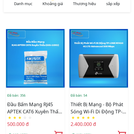
Danh mục
Khoảng giá
Thương hiệu
sắp xếp
Đã bán: 356
Đã bán: 54
Đầu Bấm Mạng RJ45
Thiết Bị Mạng - Bộ Phát
APTEK CAT6 Xuyên Thấu
Sóng Wi-Fi Di Động TP-
★
★
★
☆
☆
★
★
★
★
★
(601-11001)
LINK M7450 4G LTE-
500.000 đ
2.400.000 đ
Advanced 300 Mbps