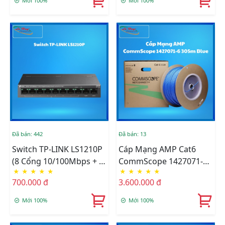
Mới 100%
Mới 100%
Đã bán: 442
Đã bán: 13
Switch TP-LINK LS1210P
Cáp Mạng AMP Cat6
(8 Cổng 10/100Mbps + 2
CommScope 1427071-6
★
★
★
★
★
★
★
★
★
★
Cổng Gigabit Với 8 Cổng
305m Blue 4 Pair, 24
700.000 đ
3.600.000 đ
PoE+)
AWG, U/UTP, CM
Mới 100%
Mới 100%