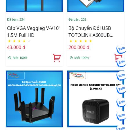
Đã bán: 334
Đã bán: 202
Cáp VGA Veggieg V-V101
Bộ Chuyển Đổi USB
1.5M Full HD
TOTOLINK A600UB
★
★
★
★
☆
★
★
★
★
★
Không Dây AC600 Băng
43.000 đ
200.000 đ
Tần Kép + Bluetooth 4.2
Mới 100%
Mới 100%