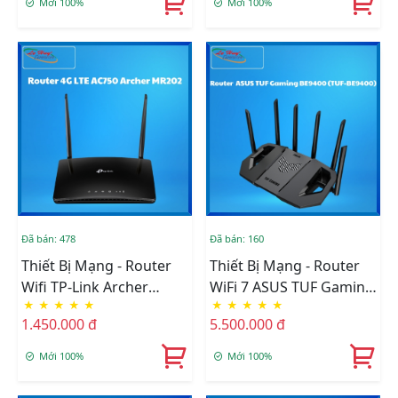
Mới 100%
Mới 100%
Đã bán: 478
Đã bán: 160
Thiết Bị Mạng - Router
Thiết Bị Mạng - Router
Wifi TP-Link Archer
WiFi 7 ASUS TUF Gaming
★
★
★
★
★
★
★
★
★
★
MR202 4G LTE AC750
BE9400 (TUF-BE9400)
1.450.000 đ
5.500.000 đ
Băng Tần Kép
Mới 100%
Mới 100%