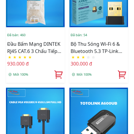
Đã bán: 460
Đã bán: 54
Đầu Bấm Mạng DINTEK
Bộ Thu Sóng Wi-Fi 6 &
RJ45 CAT.6 3 Chấu Tiếp
Bluetooth 5.3 TP-Link
★
★
★
★
★
★
★
★
☆
☆
Xúc 50u Mạ Vàng 100
Archer TX10UB Nano
930.000 đ
300.000 đ
Chiếc/túi (1501-88028)
AX900 Băng Tần Kép
Mới 100%
Mới 100%