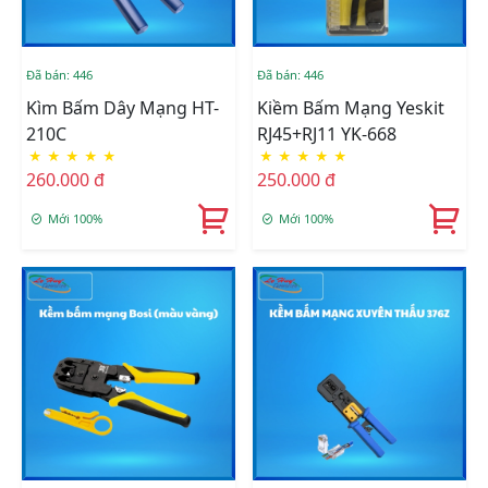
Đã bán: 446
Đã bán: 446
Kìm Bấm Dây Mạng HT-
Kiềm Bấm Mạng Yeskit
210C
RJ45+RJ11 YK-668
★
★
★
★
★
★
★
★
★
★
260.000 đ
250.000 đ
Mới 100%
Mới 100%