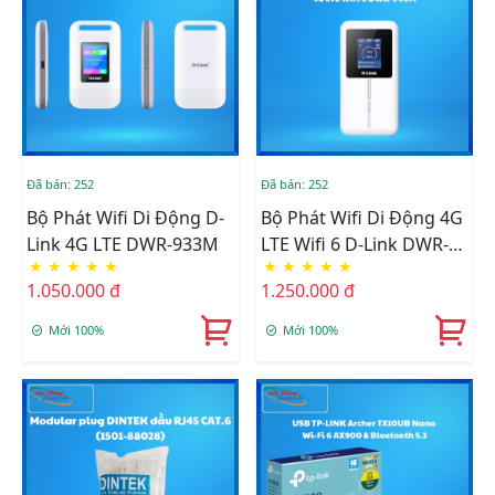
Đã bán: 252
Đã bán: 252
Bộ Phát Wifi Di Động D-
Bộ Phát Wifi Di Động 4G
Link 4G LTE DWR-933M
LTE Wifi 6 D-Link DWR-
★
★
★
★
★
★
★
★
★
★
940M
1.050.000 đ
1.250.000 đ
Mới 100%
Mới 100%