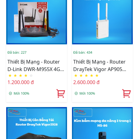
Đã bán: 227
Đã bán: 434
Thiết Bị Mạng - Router
Thiết Bị Mạng - Router
D-Link DWR-M955X 4G
DrayTek Vigor AP905
★
★
★
★
☆
★
★
★
★
★
LTE Wi-Fi 6 AX1500
Access Point Wi-Fi 6
1.200.000 đ
2.600.000 đ
Gigabit Mobile Router
AX3000, LAN 2.5G PoE+,
Mesh Wi-Fi & Roaming
Mới 100%
Mới 100%