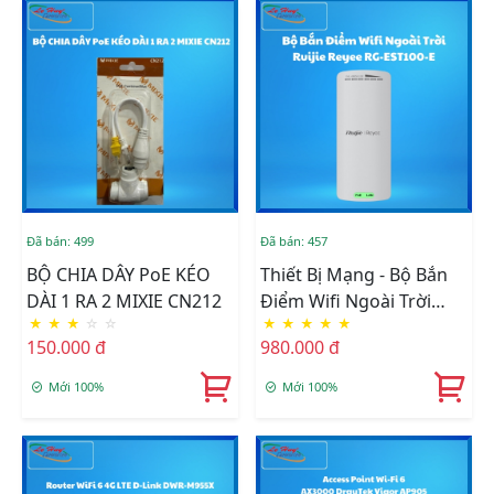
Đã bán: 499
Đã bán: 457
BỘ CHIA DÂY PoE KÉO
Thiết Bị Mạng - Bộ Bắn
DÀI 1 RA 2 MIXIE CN212
Điểm Wifi Ngoài Trời
★
★
★
☆
☆
★
★
★
★
★
Ruijie Reyee RG-EST100-
150.000 đ
980.000 đ
E
Mới 100%
Mới 100%