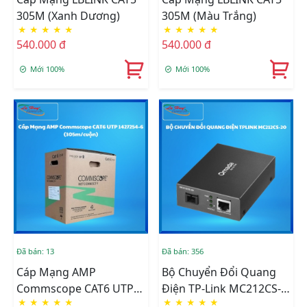
305M (Xanh Dương)
305M (Màu Trắng)
★
★
★
★
★
★
★
★
★
★
540.000 đ
540.000 đ
Mới 100%
Mới 100%
Đã bán: 13
Đã bán: 356
Cáp Mạng AMP
Bộ Chuyển Đổi Quang
Commscope CAT6 UTP
Điện TP-Link MC212CS-
★
★
★
★
★
★
★
★
★
★
1427254-6 (305m/cuộn)
20