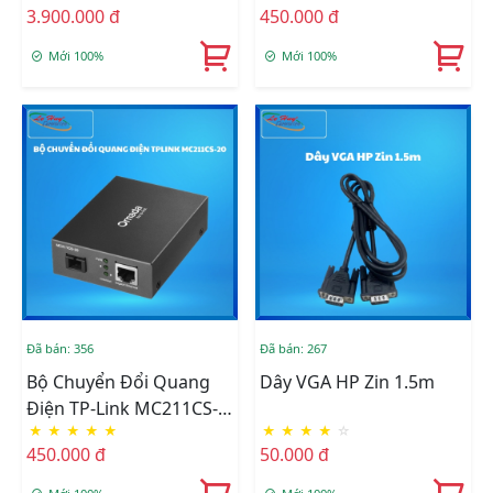
3.900.000 đ
450.000 đ
Mới 100%
Mới 100%
Đã bán: 356
Đã bán: 267
Bộ Chuyển Đổi Quang
Dây VGA HP Zin 1.5m
Điện TP-Link MC211CS-
★
★
★
★
★
★
★
★
★
☆
20
450.000 đ
50.000 đ