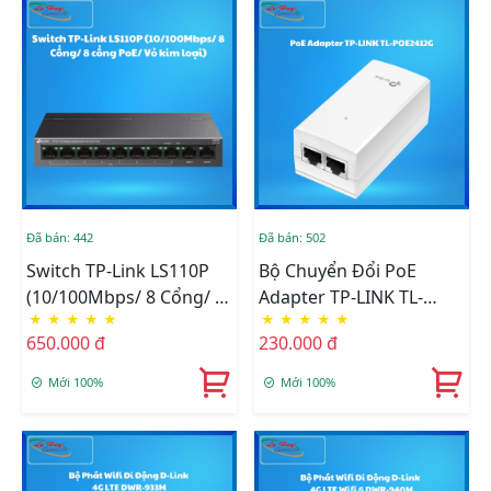
Đã bán: 442
Đã bán: 502
Switch TP-Link LS110P
Bộ Chuyển Đổi PoE
(10/100Mbps/ 8 Cổng/ 8
Adapter TP-LINK TL-
★
★
★
★
★
★
★
★
★
★
Cổng PoE/ Vỏ Kim Loại)
POE2412G
650.000 đ
230.000 đ
Mới 100%
Mới 100%