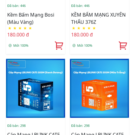
Đã bán: 446
Đã bán: 446
Kềm Bấm Mạng Bosi
KỀM BẤM MẠNG XUYÊN
(màu Vàng)
THẤU 376Z
★
★
★
★
★
★
★
★
★
★
180.000 đ
180.000 đ
Mới 100%
Mới 100%
Đã bán: 298
Đã bán: 298
Cáp Mạng LBLINK CAT5
Cáp Mạng LBLINK CAT5