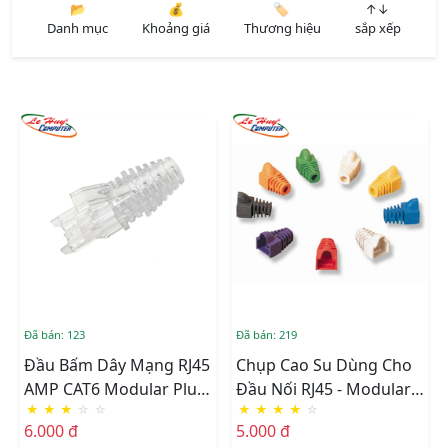
📂
💰
🏷️
↑↓
Danh mục
Khoảng giá
Thương hiệu
sắp xếp
Đã bán: 123
Đã bán: 219
Đầu Bấm Dây Mạng RJ45
Chụp Cao Su Dùng Cho
AMP CAT6 Modular Plug
Đầu Nối RJ45 - Modular
★
★
★
☆
☆
★
★
★
★
☆
Boot
Plug Boot COMMSCOPE
6.000 đ
5.000 đ