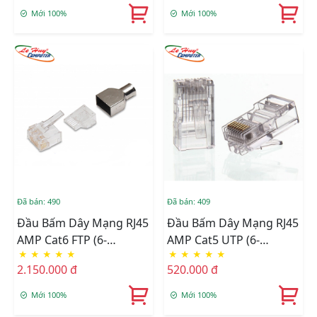
Mới 100%
Mới 100%
Đã bán: 490
Đã bán: 409
Đầu Bấm Dây Mạng RJ45
Đầu Bấm Dây Mạng RJ45
AMP Cat6 FTP (6-
AMP Cat5 UTP (6-
★
★
★
★
★
★
★
★
★
★
2111989-3) 100 Cái
554720-3) 100 Cái
2.150.000 đ
520.000 đ
Mới 100%
Mới 100%