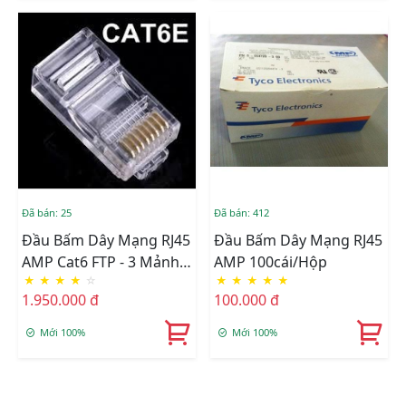
Đã bán: 25
Đã bán: 412
Đầu Bấm Dây Mạng RJ45
Đầu Bấm Dây Mạng RJ45
AMP Cat6 FTP - 3 Mảnh
AMP 100cái/hộp
★
★
★
★
☆
★
★
★
★
★
Chống Nhiễu
1.950.000 đ
100.000 đ
Mới 100%
Mới 100%