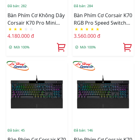
Đã bán: 282
Đã bán: 284
Bàn Phím Cơ Không Dây
Bàn Phím Cơ Corsair K70
Corsair K70 Pro Mini
RGB Pro Speed Switch
★
★
★
☆
☆
★
★
★
★
★
60% Wireless Cherry MX
(CH-9109414-NA)
4.180.000 đ
3.560.000 đ
Red (CH-9189010-NA)
Mới 100%
Mới 100%
Đã bán: 45
Đã bán: 146
Bàn Phím Cơ Corsair K70
Bàn Phím Cơ Corsair K70