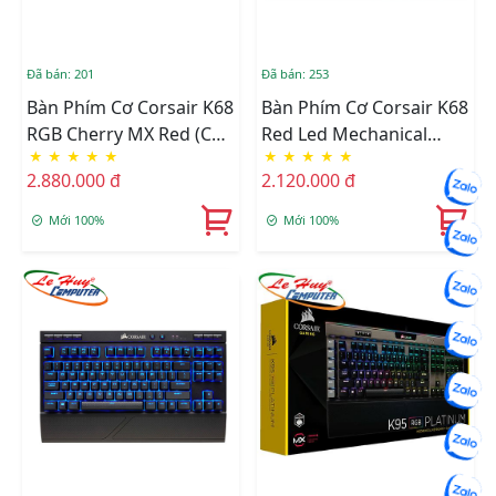
Đã bán: 201
Đã bán: 253
Bàn Phím Cơ Corsair K68
Bàn Phím Cơ Corsair K68
RGB Cherry MX Red (CH-
Red Led Mechanical
★
★
★
★
★
★
★
★
★
★
9102010-NA)
Cherry MX Red (CH-
2.880.000 đ
2.120.000 đ
9102020-NA)
Mới 100%
Mới 100%