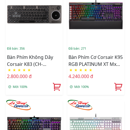
Đã bán: 356
Đã bán: 271
Bàn Phím Không Dây
Bàn Phím Cơ Corsair K95
Corsair K83 (CH-
RGB PLATINUM XT Mx
★
★
★
★
★
★
★
★
★
★
9268046-NA)
Blue (CH-9127411-NA)
2.800.000 đ
4.240.000 đ
Mới 100%
Mới 100%