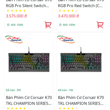
RGB Pro Silent Switch
RGB Pro Red Switch (CH-
★
★
★
★
★
★
★
★
★
☆
(CH-9109413-NA)
9109410-NA)
3.575.000 đ
3.470.000 đ
Mới 100%
Mới 100%
Đã bán: 395
Đã bán: 108
Bàn Phím Cơ Corsair K70
Bàn Phím Cơ Corsair K70
TKL CHAMPION SERIES
TKL CHAMPION SERIES
★
★
★
★
★
★
★
★
★
☆
RGB OPX (CH-911901A-
RGB MX SPEED (CH-