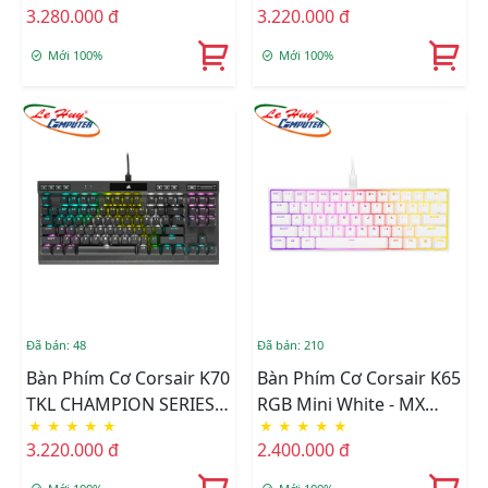
3.280.000 đ
3.220.000 đ
NA)
9119014-NA)
Mới 100%
Mới 100%
Đã bán: 48
Đã bán: 210
Bàn Phím Cơ Corsair K70
Bàn Phím Cơ Corsair K65
TKL CHAMPION SERIES
RGB Mini White - MX
★
★
★
★
★
★
★
★
★
★
RGB MX RED (CH-
SPEED (CH-9194114-NA)
3.220.000 đ
2.400.000 đ
9119010-NA)