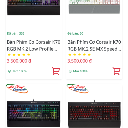
Đã bán: 333
Đã bán: 50
Bàn Phím Cơ Corsair K70
Bàn Phím Cơ Corsair K70
RGB MK.2 Low Profile
RGB MK.2 SE MX Speed
★
★
★
★
★
★
★
★
★
★
MX Speed (CH-9109018-
(CH-9109114-NA)
3.500.000 đ
3.500.000 đ
NA)
Mới 100%
Mới 100%