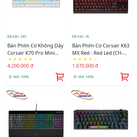
Đã bán: 243
Đã bán: 36
Bàn Phím Cơ Không Dây
Bàn Phím Cơ Corsair K63
Corsair K70 Pro Mini
MX Red - Red Led (CH-
★
★
★
★
★
★
★
★
★
☆
RGB White MX RED CH-
9115020-NA)
4.200.000 đ
1.670.000 đ
9189110-NA
Mới 100%
Mới 100%