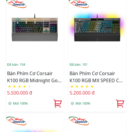
Đã bán: 154
Đã bán: 101
Bàn Phím Cơ Corsair
Bàn Phím Cơ Corsair
K100 RGB Midnight Gold
K100 RGB MX SPEED CH-
★
★
★
★
☆
★
★
★
★
★
Optical Switch CH-
912A014-NA
5.500.000 đ
5.200.000 đ
912A21A-NA
Mới 100%
Mới 100%