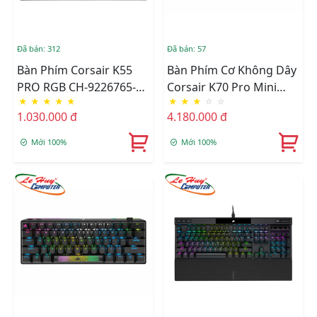
Đã bán: 312
Đã bán: 57
Bàn Phím Corsair K55
Bàn Phím Cơ Không Dây
PRO RGB CH-9226765-
Corsair K70 Pro Mini
★
★
★
★
★
★
★
★
☆
☆
NA
60% Wireless Cherry MX
1.030.000 đ
4.180.000 đ
Speed (CH-9189014-NA)
Mới 100%
Mới 100%