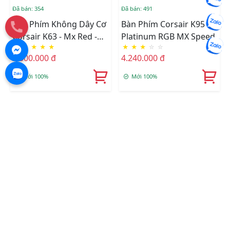
Đã bán: 354
Đã bán: 491
Bàn Phím Không Dây Cơ
Bàn Phím Corsair K95
Corsair K63 - Mx Red -
Platinum RGB MX Speed
★
★
★
★
★
★
★
★
☆
☆
Blue Led (CH-9145030-
2.500.000 đ
4.240.000 đ
NA)
Mới 100%
Mới 100%