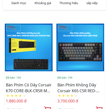
Danh mục
Khoảng giá
Thương hiệu
sắp xếp
Đã bán: 154
Đã bán: 154
Bàn Phím Có Dây Corsair
Bàn Phím Không Dây
K70 CORE-BLK-CRSR MX-
Corsair K65 CSR RED-
★
★
★
★
☆
★
★
★
★
☆
RGB (CH-910971E-NA)
BLK-GREY-RGB
1.880.000 đ
3.700.000 đ