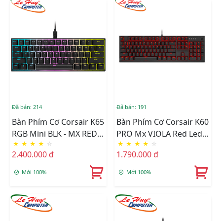
Đã bán: 214
Đã bán: 191
Bàn Phím Cơ Corsair K65
Bàn Phím Cơ Corsair K60
RGB Mini BLK - MX RED
PRO Mx VIOLA Red Led
★
★
★
★
☆
★
★
★
★
☆
(CH-9194010-NA)
(CH-910D029-NA)
2.400.000 đ
1.790.000 đ
Mới 100%
Mới 100%