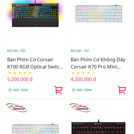
Đã bán: 282
Đã bán: 102
Bàn Phím Cơ Corsair
Bàn Phím Cơ Không Dây
K100 RGB Optical Switch
Corsair K70 Pro Mini
★
★
★
★
★
★
★
★
★
☆
CH-912A01A-NA
RGB White MX SPEED
5.200.000 đ
4.200.000 đ
CH-9189114-NA
Mới 100%
Mới 100%