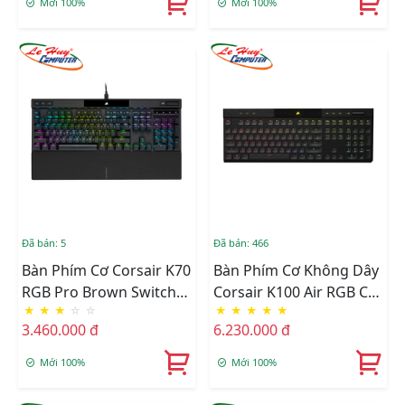
Mới 100%
Mới 100%
Đã bán: 5
Đã bán: 466
Bàn Phím Cơ Corsair K70
Bàn Phím Cơ Không Dây
RGB Pro Brown Switch
Corsair K100 Air RGB CH-
★
★
★
☆
☆
★
★
★
★
★
(CH-9109412-NA)
913A01U-NA
3.460.000 đ
6.230.000 đ
Mới 100%
Mới 100%