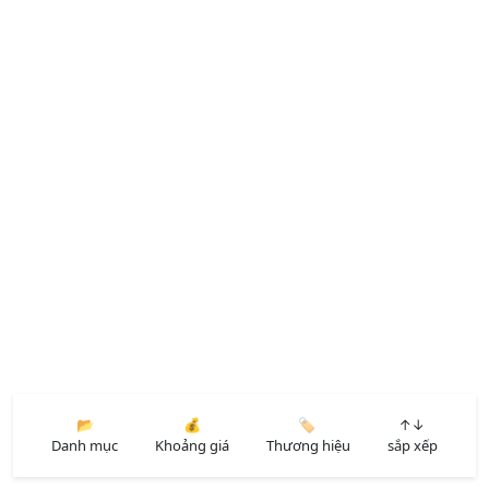
📂
💰
🏷️
↑↓
Danh mục
Khoảng giá
Thương hiệu
sắp xếp