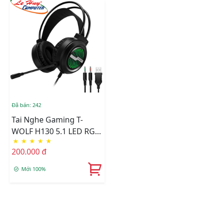
Đã bán: 242
Tai Nghe Gaming T-
WOLF H130 5.1 LED RGB
★
★
★
★
★
USB + 2 Jack 3.5mm
200.000 đ
Mới 100%