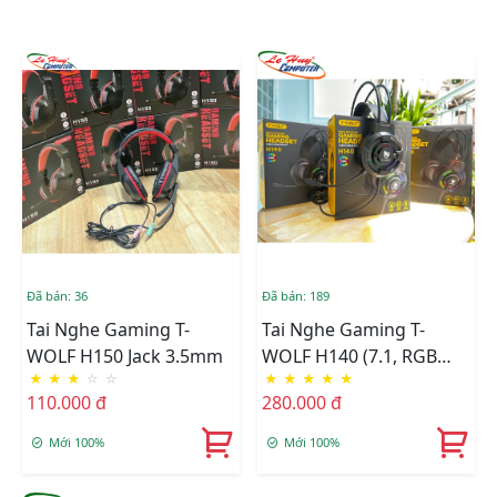
Đã bán: 36
Đã bán: 189
Tai Nghe Gaming T-
Tai Nghe Gaming T-
WOLF H150 Jack 3.5mm
WOLF H140 (7.1, RGB
★
★
★
☆
☆
★
★
★
★
★
LED, USB)
110.000 đ
280.000 đ
Mới 100%
Mới 100%