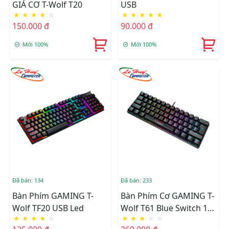
GIẢ CƠ T-Wolf T20
USB
★
★
★
★
☆
★
★
★
★
★
150.000 đ
90.000 đ
Mới 100%
Mới 100%
Đã bán: 134
Đã bán: 233
Bàn Phím GAMING T-
Bàn Phím Cơ GAMING T-
Wolf TF20 USB Led
Wolf T61 Blue Switch 12
★
★
★
★
☆
★
★
★
☆
☆
Chế Độ Led