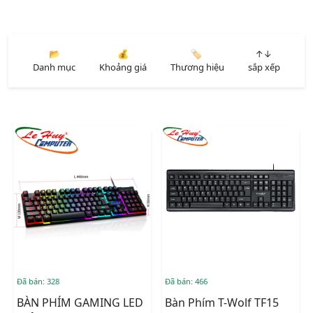
📂
💰
🏷️
↑↓
Danh mục
Khoảng giá
Thương hiệu
sắp xếp
Đã bán: 328
Đã bán: 466
BÀN PHÍM GAMING LED
Bàn Phím T-Wolf TF15