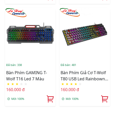
Đã bán: 338
Đã bán: 481
Bàn Phím GAMING T-
Bàn Phím Giả Cơ T-Wolf
Wolf T16 Led 7 Màu
T80 USB Led Rainbown
★
★
★
☆
☆
★
★
★
★
☆
(Đen/Trắng Hồng)
160.000 đ
160.000 đ
Mới 100%
Mới 100%