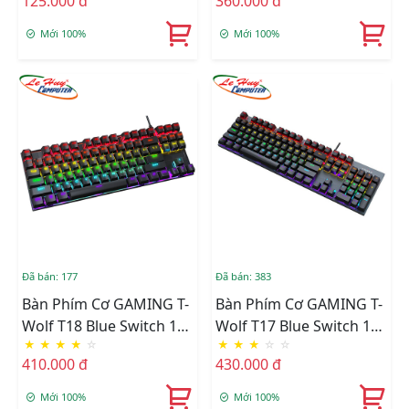
125.000 đ
360.000 đ
Mới 100%
Mới 100%
Đã bán: 177
Đã bán: 383
Bàn Phím Cơ GAMING T-
Bàn Phím Cơ GAMING T-
Wolf T18 Blue Switch 12
Wolf T17 Blue Switch 12
★
★
★
★
☆
★
★
★
☆
☆
Chế Độ Led
Chế Độ Led
410.000 đ
430.000 đ
Mới 100%
Mới 100%