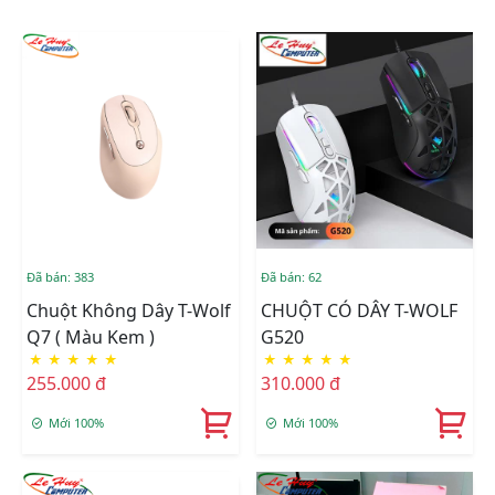
Đã bán: 383
Đã bán: 62
Chuột Không Dây T-Wolf
CHUỘT CÓ DÂY T-WOLF
Q7 ( Màu Kem )
G520
★
★
★
★
★
★
★
★
★
★
255.000 đ
310.000 đ
Mới 100%
Mới 100%