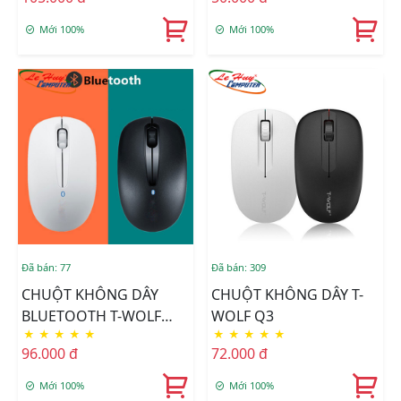
Mới 100%
Mới 100%
Đã bán: 77
Đã bán: 309
CHUỘT KHÔNG DÂY
CHUỘT KHÔNG DÂY T-
BLUETOOTH T-WOLF
WOLF Q3
★
★
★
★
★
★
★
★
★
★
Q3B
96.000 đ
72.000 đ
Mới 100%
Mới 100%