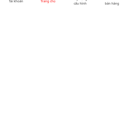
Tài khoản
Trang chủ
cấu hình
bán hàng