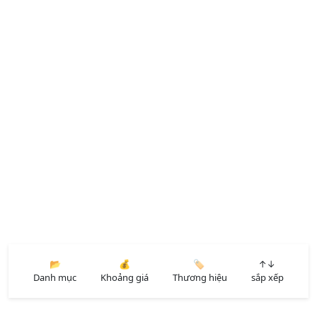
📂
💰
🏷️
↑↓
Danh mục
Khoảng giá
Thương hiệu
sắp xếp