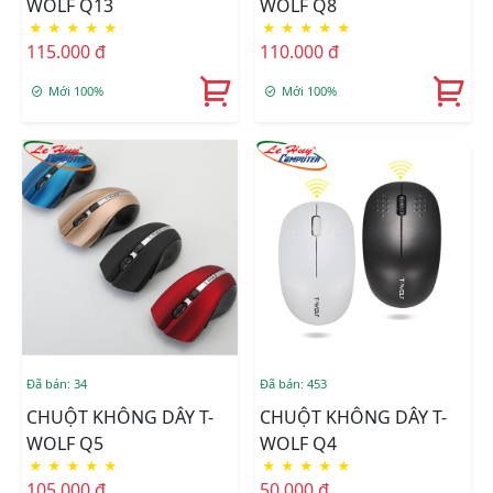
WOLF Q13
WOLF Q8
★
★
★
★
★
★
★
★
★
★
115.000 đ
110.000 đ
Mới 100%
Mới 100%
Đã bán: 34
Đã bán: 453
CHUỘT KHÔNG DÂY T-
CHUỘT KHÔNG DÂY T-
WOLF Q5
WOLF Q4
★
★
★
★
★
★
★
★
★
★
105.000 đ
50.000 đ