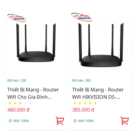
Đã bán: 230
Đã bán: 300
Thiết Bị Mạng - Router
Thiết Bị Mạng - Router
Wifi Cho Gia Đình
Wifi HIKVISION DS-
★
★
★
☆
☆
★
★
★
★
★
HIKVISION DS-3WR12GC
3WR12C Thông Minh 2
480.000 đ
385.000 đ
Băng Tần
Mới 100%
Mới 100%