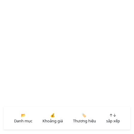
📂
💰
🏷️
↑↓
Danh mục
Khoảng giá
Thương hiệu
sắp xếp