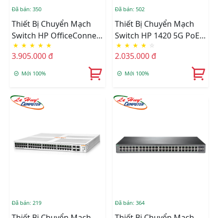
Đã bán: 350
Đã bán: 502
Thiết Bị Chuyển Mạch
Thiết Bị Chuyển Mạch
Switch HP OfficeConnect
Switch HP 1420 5G PoE+
★
★
★
★
★
★
★
★
★
☆
1420 8G PoE+ (64W) -
(32W) JH328A
3.905.000 đ
2.035.000 đ
JH330A
Mới 100%
Mới 100%
Đã bán: 219
Đã bán: 364
Thiết Bị Chuyển Mạch
Thiết Bị Chuyển Mạch