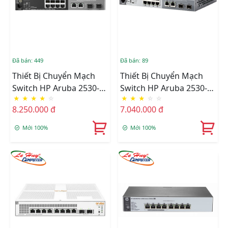
Đã bán: 449
Đã bán: 89
Thiết Bị Chuyển Mạch
Thiết Bị Chuyển Mạch
Switch HP Aruba 2530-
Switch HP Aruba 2530-8-
★
★
★
★
☆
★
★
★
☆
☆
8G-PoE+ Switch - J9774A
PoE+ Switch - J9780A
8.250.000 đ
7.040.000 đ
Mới 100%
Mới 100%