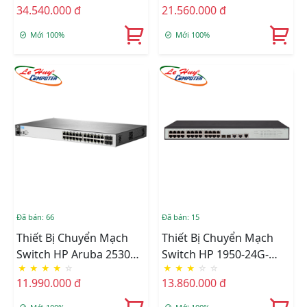
34.540.000 đ
21.560.000 đ
Mới 100%
Mới 100%
Đã bán: 66
Đã bán: 15
Thiết Bị Chuyển Mạch
Thiết Bị Chuyển Mạch
Switch HP Aruba 2530
Switch HP 1950-24G-
★
★
★
★
☆
★
★
★
☆
☆
24G - J9776A
2SFP+-2XGT JG960A
11.990.000 đ
13.860.000 đ