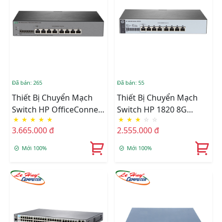
Đã bán: 265
Đã bán: 55
Thiết Bị Chuyển Mạch
Thiết Bị Chuyển Mạch
Switch HP OfficeConnect
Switch HP 1820 8G
★
★
★
★
★
★
★
★
☆
☆
1920S 8G 8-Port JL380A
8Ports J9979A
3.665.000 đ
2.555.000 đ
Mới 100%
Mới 100%