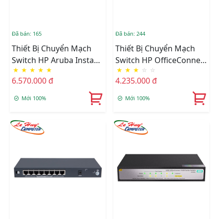
Đã bán: 165
Đã bán: 244
Thiết Bị Chuyển Mạch
Thiết Bị Chuyển Mạch
Switch HP Aruba Instant
Switch HP OfficeConnect
★
★
★
★
★
★
★
★
☆
☆
On 1930 8G Class4 PoE
1820 8G PoE+ (65W) -
6.570.000 đ
4.235.000 đ
2SFP 124W - JL681A
J9982A
Mới 100%
Mới 100%