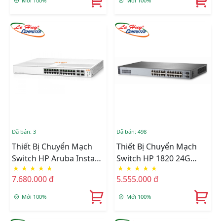
Mới 100%
Mới 100%
Đã bán: 3
Đã bán: 498
Thiết Bị Chuyển Mạch
Thiết Bị Chuyển Mạch
Switch HP Aruba Instant
Switch HP 1820 24G
★
★
★
★
★
★
★
★
★
★
On 1930 24G 4SFP/SFP+
24Ports J9980A
7.680.000 đ
5.555.000 đ
(JL682A)
Mới 100%
Mới 100%