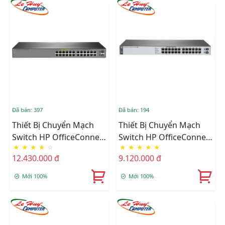
Đã bán: 397
Đã bán: 194
Thiết Bị Chuyển Mạch
Thiết Bị Chuyển Mạch
Switch HP OfficeConnect
Switch HP OfficeConnect
★
★
★
★
☆
★
★
★
★
★
1920S 24G 2SFP PPoE+
1820 24G PoE+ (185W)
12.430.000 đ
9.120.000 đ
185W Switch - JL384A
Switch - J9983A
Mới 100%
Mới 100%