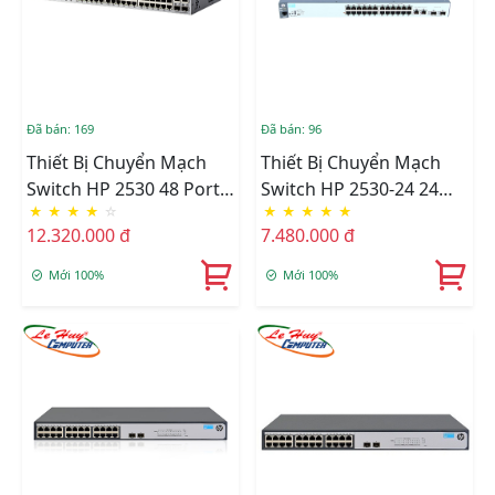
Đã bán: 169
Đã bán: 96
Thiết Bị Chuyển Mạch
Thiết Bị Chuyển Mạch
Switch HP 2530 48 Ports
Switch HP 2530-24 24
★
★
★
★
☆
★
★
★
★
★
J9781A
Cổng 10/100/1000 Mbps
12.320.000 đ
7.480.000 đ
(J9782A)
Mới 100%
Mới 100%