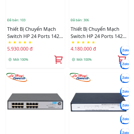
Đã bán: 103
Đã bán: 306
Thiết Bị Chuyển Mạch
Thiết Bị Chuyển Mạch
Switch HP 24 Ports 1420-
Switch HP 24 Ports 1420-
★
★
★
★
★
★
★
★
★
★
24G-2SFP+ JH018A
24G-2SFP JH017A
5.930.000 đ
4.180.000 đ
Mới 100%
Mới 100%