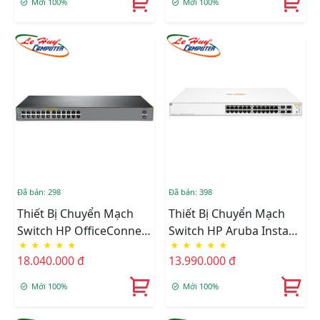
Mới 100%
Mới 100%
Đã bán: 298
Đã bán: 398
Thiết Bị Chuyển Mạch
Thiết Bị Chuyển Mạch
Switch HP OfficeConnect
Switch HP Aruba Instant
★
★
★
★
★
★
★
★
★
★
1920S 24G 2SFP PoE+
On 1930 24G Class4 PoE
18.040.000 đ
13.990.000 đ
370W Switch - JL385A
4SFP/SFP+ 195W Switch -
JL683A
Mới 100%
Mới 100%