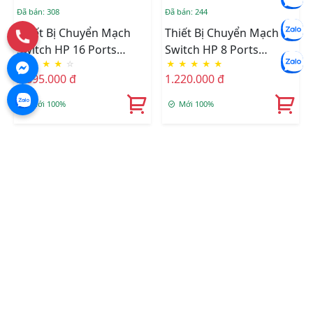
Đã bán: 308
Đã bán: 244
Thiết Bị Chuyển Mạch
Thiết Bị Chuyển Mạch
Switch HP 16 Ports
Switch HP 8 Ports
★
★
★
★
☆
★
★
★
★
★
Gigabit 1420 JH016A
Gigabit 1420 JH329A
2.895.000 đ
1.220.000 đ
Mới 100%
Mới 100%