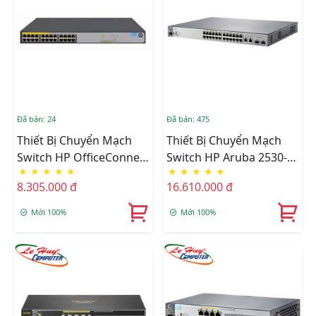
Đã bán: 24
Đã bán: 475
Thiết Bị Chuyển Mạch
Thiết Bị Chuyển Mạch
Switch HP OfficeConnect
Switch HP Aruba 2530-
★
★
★
★
★
★
★
★
★
★
1420 24G PoE+ (124W)
24-PoE+ Switch - J9779A
8.305.000 đ
16.610.000 đ
Switch - JH019A
Mới 100%
Mới 100%