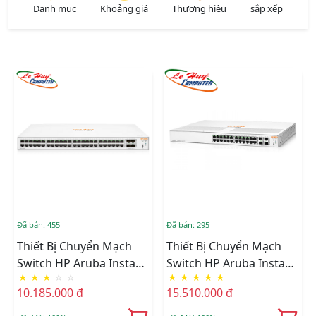
Danh mục
Khoảng giá
Thương hiệu
sắp xếp
Đã bán: 455
Đã bán: 295
Thiết Bị Chuyển Mạch
Thiết Bị Chuyển Mạch
Switch HP Aruba Instant
Switch HP Aruba Instant
★
★
★
☆
☆
★
★
★
★
★
On 1830 48G 4SFP_
On 1930 24G Class4 PoE
10.185.000 đ
15.510.000 đ
JL814A
4SFP/SFP+ 370W Switch -
JL684A