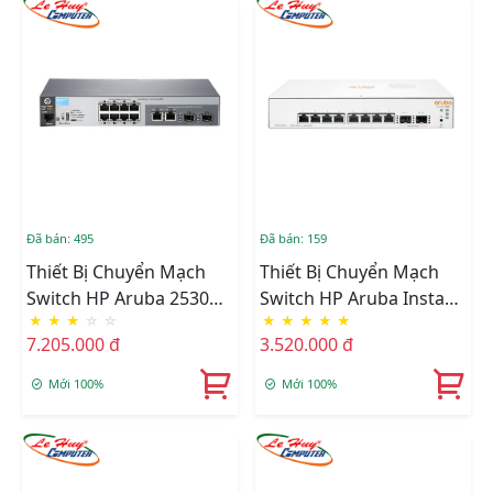
Đã bán: 495
Đã bán: 159
Thiết Bị Chuyển Mạch
Thiết Bị Chuyển Mạch
Switch HP Aruba 2530
Switch HP Aruba Instant
★
★
★
☆
☆
★
★
★
★
★
8G 8Ports - J9777A
On 1930-8G-2SFP
7.205.000 đ
3.520.000 đ
(JL680A)
Mới 100%
Mới 100%