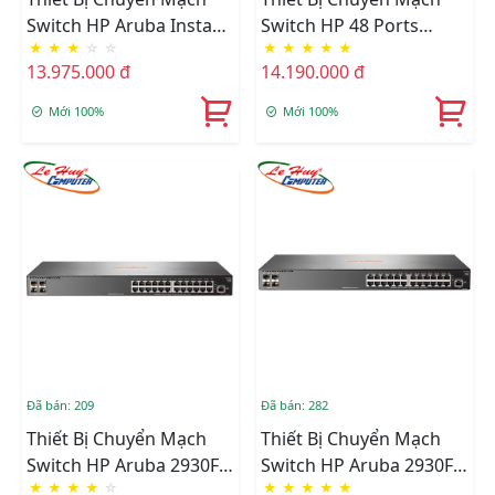
Switch HP Aruba Instant
Switch HP 48 Ports
★
★
★
☆
☆
★
★
★
★
★
On 1930 48G 4SFP/SFP+
OfficeConnect 1920S
13.975.000 đ
14.190.000 đ
Switch - JL685A
48G 4SFP - JL382A
Mới 100%
Mới 100%
Đã bán: 209
Đã bán: 282
Thiết Bị Chuyển Mạch
Thiết Bị Chuyển Mạch
Switch HP Aruba 2930F
Switch HP Aruba 2930F
★
★
★
★
☆
★
★
★
★
★
24G 4SFP+ JL253A
24G 4SFP JL259A