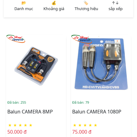
📂
💰
🏷️
↑↓
Danh mục
Khoảng giá
Thương hiệu
sắp xếp
Đã bán: 255
Đã bán: 79
Balun CAMERA 8MP
Balun CAMERA 1080P
★
★
★
★
★
★
★
★
★
★
50.000 đ
75.000 đ