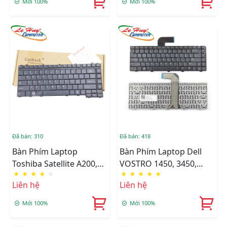
Mới 100%
Mới 100%
L770
Đã bán: 310
Đã bán: 418
Bàn Phím Laptop
Bàn Phím Laptop Dell
Toshiba Satellite A200,
VOSTRO 1450, 3450,
★
★
★
★
☆
★
★
★
★
★
A300, A305, M200, M300,
3550, V3450, V3550, XPS
Liên hệ
Liên hệ
M500, M505. L200, L300,
15, L502X Cáp Dài PHÍM
L305, L310, Tectra A9, M9
CHICLET
Mới 100%
Mới 100%