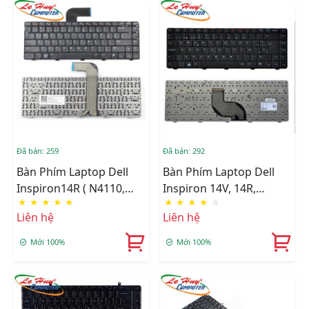
Đã bán: 259
Đã bán: 292
Bàn Phím Laptop Dell
Bàn Phím Laptop Dell
Inspiron14R ( N4110,
Inspiron 14V, 14R,
★
★
★
★
★
★
★
★
★
☆
N4050)
N4010, N4020, N4030,
Liên hệ
Liên hệ
M5030
Mới 100%
Mới 100%