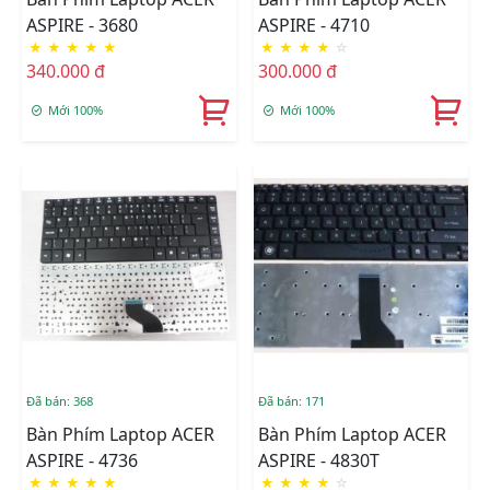
ASPIRE - 3680
ASPIRE - 4710
★
★
★
★
★
★
★
★
★
☆
340.000 đ
300.000 đ
Mới 100%
Mới 100%
Đã bán: 368
Đã bán: 171
Bàn Phím Laptop ACER
Bàn Phím Laptop ACER
ASPIRE - 4736
ASPIRE - 4830T
★
★
★
★
★
★
★
★
★
☆