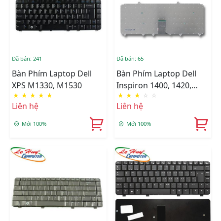
Đã bán: 241
Đã bán: 65
Bàn Phím Laptop Dell
Bàn Phím Laptop Dell
XPS M1330, M1530
Inspiron 1400, 1420,
★
★
★
★
★
★
★
★
☆
☆
1520, 1521,
Liên hệ
Liên hệ
1525,1526,1427,1318,
1410,1500, 1540
Mới 100%
Mới 100%