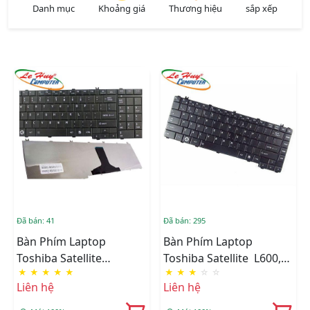
Danh mục
Khoảng giá
Thương hiệu
sắp xếp
Đã bán: 41
Đã bán: 295
Bàn Phím Laptop
Bàn Phím Laptop
Toshiba Satellite
Toshiba Satellite L600,
★
★
★
★
★
★
★
★
☆
☆
Pro C650 C650D C650D,
L630, L640, L640 L645.
Liên hệ
Liên hệ
C655, C660, C660D, C665,
C600, C640
L650, L655 L670, L750,