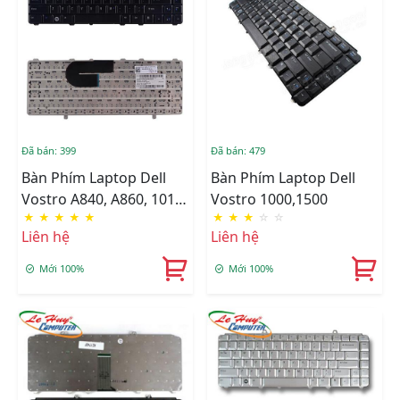
Đã bán: 399
Đã bán: 479
Bàn Phím Laptop Dell
Bàn Phím Laptop Dell
Vostro A840, A860, 1014,
Vostro 1000,1500
★
★
★
★
★
★
★
★
☆
☆
1018
Liên hệ
Liên hệ
Mới 100%
Mới 100%