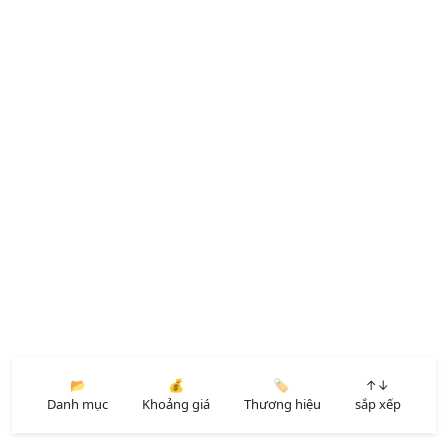
📂
💰
🏷️
↑↓
Danh mục
Khoảng giá
Thương hiệu
sắp xếp