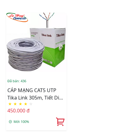
Đã bán: 436
CÁP MẠNG CAT5 UTP
Tika Link 305m, Tiết Diện
★
★
★
★
☆
0.42
450.000 đ
Mới 100%