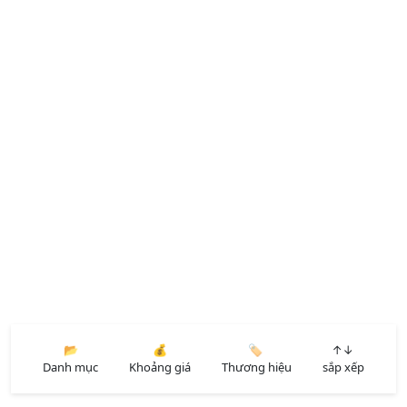
📂
💰
🏷️
↑↓
Danh mục
Khoảng giá
Thương hiệu
sắp xếp