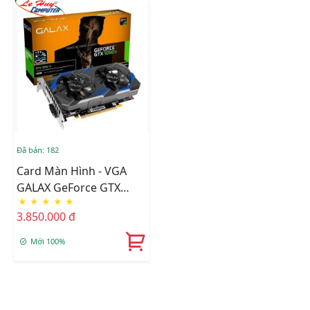
Đã bán: 182
Card Màn Hình - VGA
GALAX GeForce GTX
★
★
★
★
★
1050 Ti (1-Click OC)
3.850.000 đ
Mới 100%