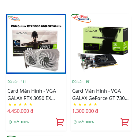
Đã bán: 411
Đã bán: 191
Card Màn Hình - VGA
Card Màn Hình - VGA
GALAX RTX 3050 EX
GALAX GeForce GT 730
★
★
★
★
★
★
★
★
★
★
WHITE D6 6GB DVI (1
4GB DDR3
4.450.000 đ
1.300.000 đ
Click OC)
Mới 100%
Mới 100%