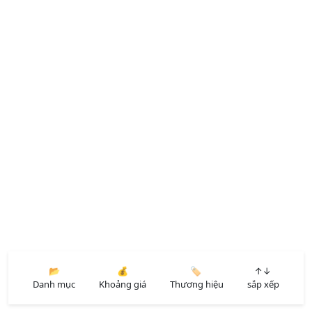
📂
💰
🏷️
↑↓
Danh mục
Khoảng giá
Thương hiệu
sắp xếp