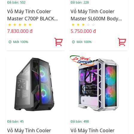
Đã bán: 502
Đã bán: 228
Vỏ Máy Tính Cooler
Vỏ Máy Tính Cooler
Master C700P BLACK
Master SL600M Body
★
★
★
★
★
★
★
★
☆
☆
EDITION
Steel
7.830.000 đ
5.750.000 đ
Mới 100%
Mới 100%
Đã bán: 45
Đã bán: 498
Vỏ Máy Tính Cooler
Vỏ Máy Tính Cooler