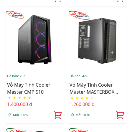
Đã bán: 252
Đã bán: 427
Vỏ Máy Tính Cooler
Vỏ Máy Tính Cooler
Master CMP 510
Master MASTERBOX
★
★
★
★
★
★
★
★
★
☆
MB511 BLACK TRIM
1.400.000 đ
1.260.000 đ
Mới 100%
Mới 100%