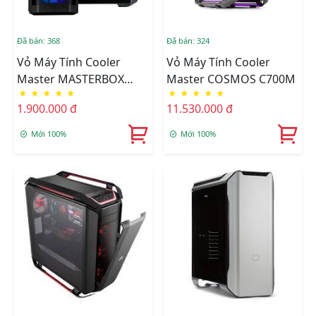
Đã bán: 368
Đã bán: 324
Vỏ Máy Tính Cooler
Vỏ Máy Tính Cooler
Master MASTERBOX
Master COSMOS C700M
★
★
★
★
★
★
★
★
★
★
MB511 TG ARGB
1.900.000 đ
11.530.000 đ
Mới 100%
Mới 100%