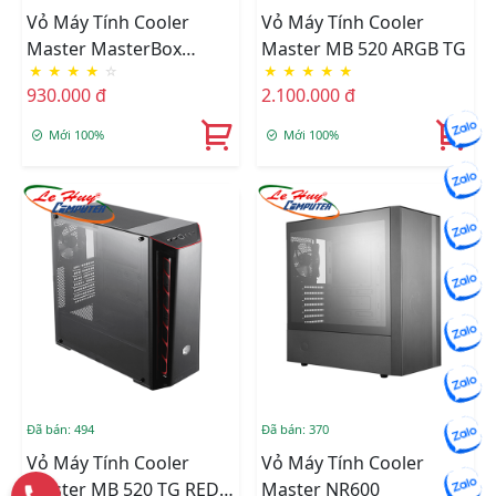
Vỏ Máy Tính Cooler
Vỏ Máy Tính Cooler
Master MasterBox
Master MB 520 ARGB TG
★
★
★
★
☆
★
★
★
★
★
Q300L (side Window)
930.000 đ
2.100.000 đ
Mới 100%
Mới 100%
Đã bán: 494
Đã bán: 370
Vỏ Máy Tính Cooler
Vỏ Máy Tính Cooler
Master MB 520 TG RED
Master NR600