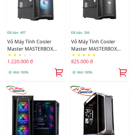
Đã bán: 407
Đã bán: 266
Vỏ Máy Tính Cooler
Vỏ Máy Tính Cooler
Master MASTERBOX
Master MASTERBOX
★
★
★
☆
☆
★
★
★
★
★
MB311L ARGB
MB311L
1.220.000 đ
825.000 đ
Mới 100%
Mới 100%