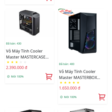
Đã bán: 430
Vỏ Máy Tính Cooler
Master MASTERCASE
★
★
★
☆
☆
PRO 3 - Window
Đã bán: 400
2.390.000 đ
Vỏ Máy Tính Cooler
Mới 100%
Master MASTERBOX
★
★
★
★
★
K501L ARGB
1.650.000 đ
Mới 100%