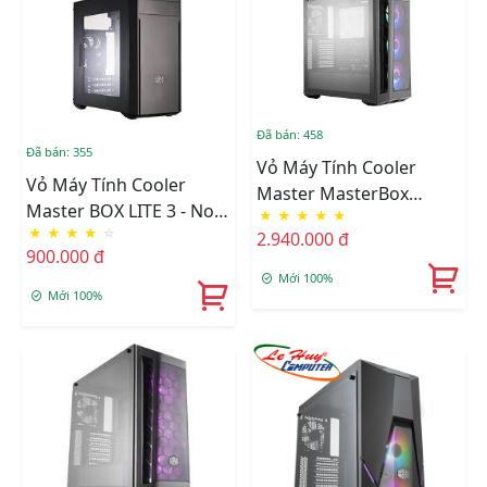
Đã bán: 458
Đã bán: 355
Vỏ Máy Tính Cooler
Vỏ Máy Tính Cooler
Master MasterBox
Master BOX LITE 3 - No
★
★
★
★
★
MB530P Kính Cường Lực
★
★
★
★
☆
Window
2.940.000 đ
Bên Hông
900.000 đ
Mới 100%
Mới 100%