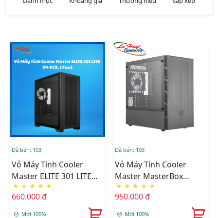
Danh mục
Khoảng giá
Thương hiệu
sắp xếp
Đã bán: 103
Đã bán: 103
Vỏ Máy Tính Cooler
Vỏ Máy Tính Cooler
Master ELITE 301 LITE
Master MasterBox
★
★
★
★
★
★
★
★
★
★
Black (Matx, 1 Fan)
MB400L
660.000 đ
950.000 đ
Mới 100%
Mới 100%