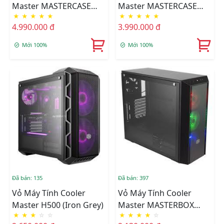
Master MASTERCASE
Master MASTERCASE
★
★
★
★
★
★
★
★
★
★
H500M
H500P MESH WHITE
4.990.000 đ
3.990.000 đ
(kính Cường Lực Bên
Hông) Mặt Lưới
Mới 100%
Mới 100%
Đã bán: 135
Đã bán: 397
Vỏ Máy Tính Cooler
Vỏ Máy Tính Cooler
Master H500 (Iron Grey)
Master MASTERBOX
★
★
★
☆
☆
★
★
★
★
☆
PRO 5 RGB