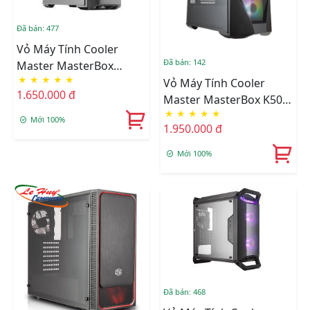
Đã bán: 477
Vỏ Máy Tính Cooler
Đã bán: 142
Master MasterBox
★
★
★
★
★
MB511 RGB Kính Cường
Vỏ Máy Tính Cooler
1.650.000 đ
Lực Bên Hông
Master MasterBox K500
★
★
★
★
★
TG ARGB
Mới 100%
1.950.000 đ
Mới 100%
Đã bán: 468