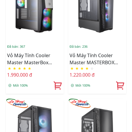
Đã bán: 367
Đã bán: 236
Vỏ Máy Tính Cooler
Vỏ Máy Tính Cooler
Master MasterBox
Master MASTERBOX
★
★
★
★
★
★
★
★
★
☆
MB500 ARGB
MB320L ARGB
1.990.000 đ
1.220.000 đ
Mới 100%
Mới 100%