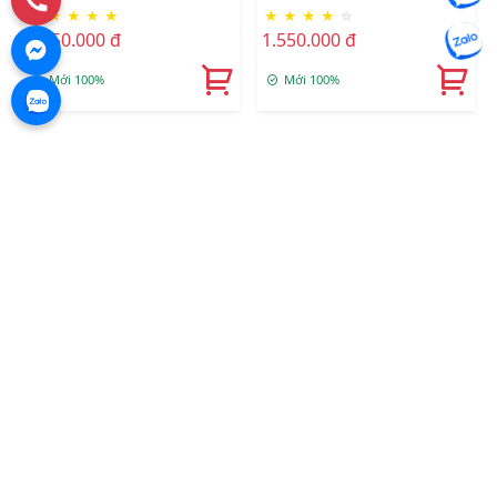
★
★
★
★
★
★
★
★
★
☆
TRIM
1.250.000 đ
1.550.000 đ
Mới 100%
Mới 100%