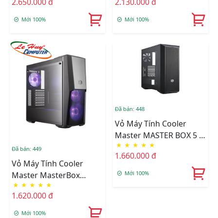
2.650.000 đ
2.130.000 đ
Mới 100%
Mới 100%
Đã bán: 448
Vỏ Máy Tính Cooler
Master MASTER BOX 5 -
★
★
★
★
★
BLACK - WINDOW
Đã bán: 449
1.660.000 đ
Vỏ Máy Tính Cooler
Mới 100%
Master MasterBox
★
★
★
★
★
MB500
1.620.000 đ
Mới 100%