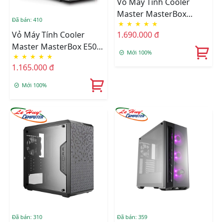
Vỏ Máy Tính Cooler
Master MasterBox
Đã bán: 410
★
★
★
★
★
Q300P (side Window)
Vỏ Máy Tính Cooler
1.690.000 đ
Master MasterBox E500L
Mới 100%
★
★
★
★
★
(Side Window)
1.165.000 đ
Mới 100%
Đã bán: 310
Đã bán: 359