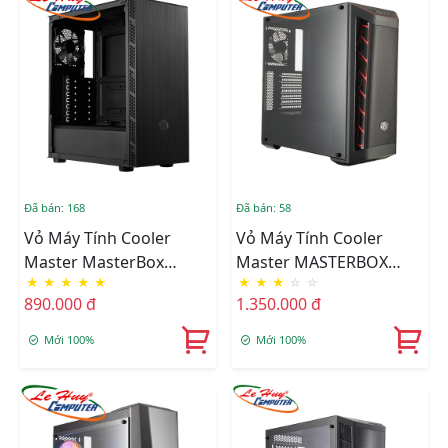
Đã bán: 168
Đã bán: 58
Vỏ Máy Tính Cooler
Vỏ Máy Tính Cooler
Master MasterBox
Master MASTERBOX
★
★
★
★
★
★
★
★
☆
☆
MB600L V2
MB511TG Red Trim
890.000 đ
1.350.000 đ
Mới 100%
Mới 100%