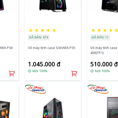
★
★
★
★
★
★
★
★
★
ĐÃ BÁN: 474
ĐÃ BÁN: 11
HARA P36
Vỏ máy tính case SAHARA P35
Vỏ máy tính cas
400(TP1)
1.045.000 đ
510.000 đ
Mới 100%
Mới 100%