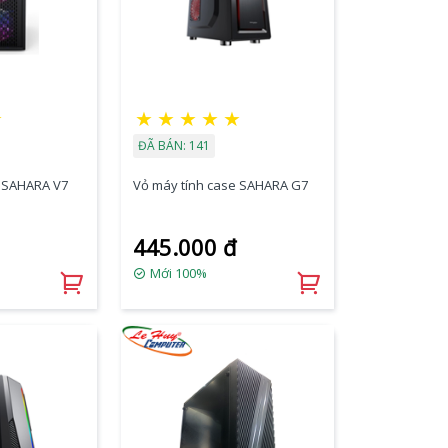
★
★
★
★
★
★
ĐÃ BÁN: 141
e SAHARA V7
Vỏ máy tính case SAHARA G7
445.000 đ
Mới 100%