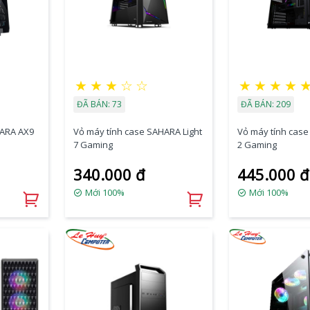
★
★
★
☆
☆
★
★
★
★
ĐÃ BÁN: 73
ĐÃ BÁN: 209
HARA AX9
Vỏ máy tính case SAHARA Light
Vỏ máy tính case
7 Gaming
2 Gaming
340.000 đ
445.000 đ
Mới 100%
Mới 100%