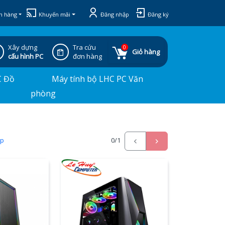
h hàng
Khuyến mãi
Đăng nhập
Đăng ký
Xây dựng
Tra cứu
0
Giỏ hàng
cấu hình PC
đơn hàng
C Đồ
Máy tính bộ LHC PC Văn
phòng
ấp
0
/1