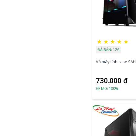
★
★
★
★
★
ĐÃ BÁN: 126
Vỏ máy tính case SA
730.000 đ
Mới 100%