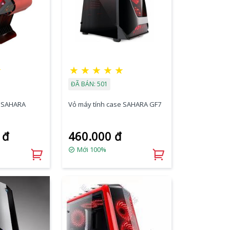
★
★
★
★
★
★
ĐÃ BÁN: 501
e SAHARA
Vỏ máy tính case SAHARA GF7
 đ
460.000 đ
Mới 100%