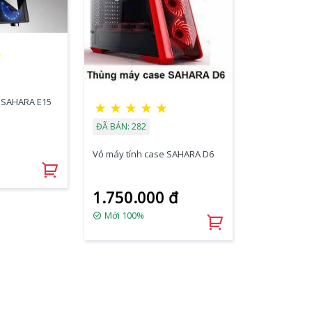
☆
e SAHARA E15
★
★
★
★
★
ĐÃ BÁN: 282
Vỏ máy tính case SAHARA D6
1.750.000 đ
Mới 100%