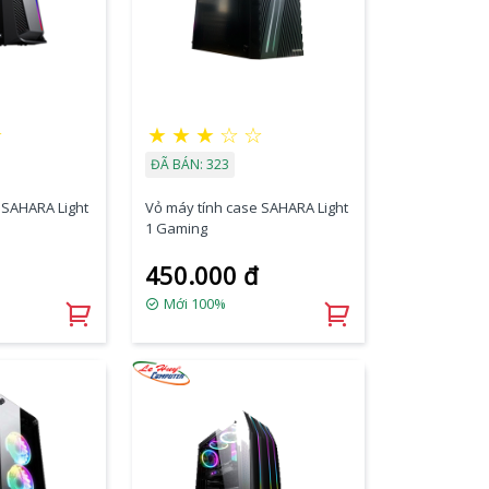
★
★
★
★
☆
☆
ĐÃ BÁN: 323
 SAHARA Light
Vỏ máy tính case SAHARA Light
1 Gaming
450.000 đ
Mới 100%