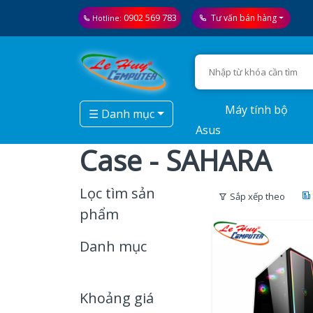
0902 569 783
Tư vấn bán hàng
Hotline:
Máy tính bộ
☰ Danh mục
Asus
Case - SAHARA
Lọc tìm sản
Sắp xếp theo
phẩm
Danh mục
Khoảng giá