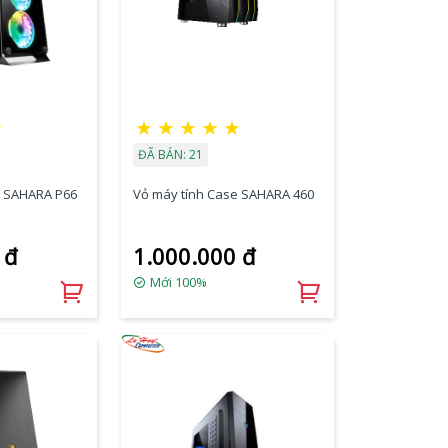
☆
★
★
★
★
★
ĐÃ BÁN: 21
e SAHARA P66
Vỏ máy tính Case SAHARA 460
 đ
1.000.000 đ
Mới 100%