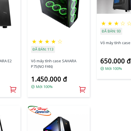
★
★
★
☆
ĐÃ BÁN: 93
★
★
★
★
☆
Vỏ máy tính cas
ĐÃ BÁN: 113
650.000 đ
HARA E2
Vỏ máy tính case SAHARA
P75(NO FAN)
Mới 100%
1.450.000 đ
Mới 100%