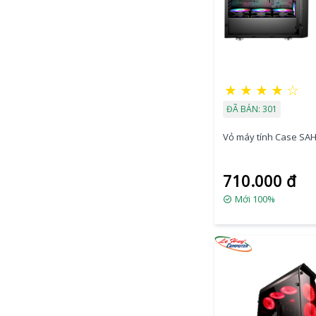
★
★
★
★
☆
ĐÃ BÁN: 301
Vỏ máy tính Case SA
710.000 đ
Mới 100%