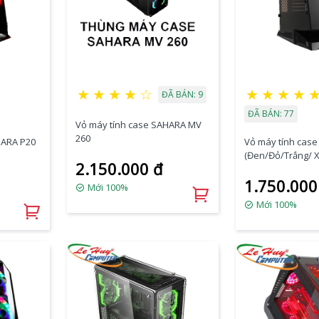
★
★
★
★
☆
★
★
★
★
ĐÃ BÁN: 9
ĐÃ BÁN: 77
Vỏ máy tính case SAHARA MV
260
HARA P20
Vỏ máy tính cas
(Đen/Đỏ/Trắng/ X
2.150.000 đ
1.750.000
Mới 100%
Mới 100%