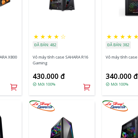
★
★
★
★
☆
★
★
★
★
ĐÃ BÁN: 482
ĐÃ BÁN: 382
HARA X800
Vỏ máy tính case SAHARA R16
Vỏ máy tính cas
Gaming
430.000 đ
340.000 đ
Mới 100%
Mới 100%