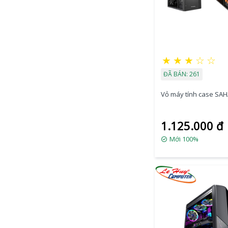
★
★
★
☆
☆
ĐÃ BÁN: 261
Vỏ máy tính case SA
1.125.000 đ
Mới 100%