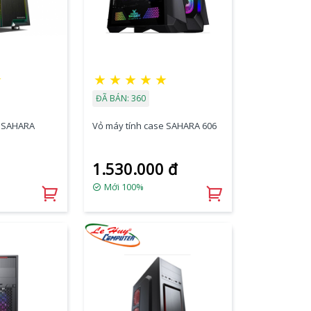
★
★
★
★
★
★
ĐÃ BÁN: 360
e SAHARA
Vỏ máy tính case SAHARA 606
1.530.000 đ
Mới 100%