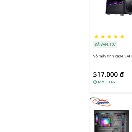
★
★
★
★
★
ĐÃ BÁN: 107
Vỏ máy tính case SA
517.000 đ
Mới 100%