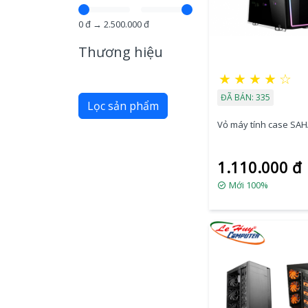
0
đ →
2.500.000
đ
Thương hiệu
★
★
★
★
☆
ĐÃ BÁN: 335
Lọc sản phẩm
Vỏ máy tính case SA
1.110.000 đ
Mới 100%