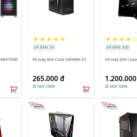
★
★
★
★
★
★
★
★
★
ĐÃ BÁN: 59
ĐÃ BÁN: 300
HARA P500
Vỏ máy tính Case SAHARA S3
Vỏ máy tính Cas
265.000 đ
1.200.000
Mới 100%
Mới 100%