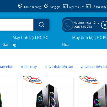
Tìm cửa hàng
Bảng giá
Giới thiệu
Hỗ trợ khác
Hotline mua hàng
0902 569 783
Máy tính bộ LHC PC
Máy tính bộ LHC P
Gaming
Họa
Mới nhất
Bán chạy
Giá thấp đến cao
Giá cao đến th