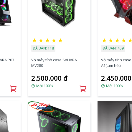
★
★
★
★
★
★
★
★
★
ĐÃ BÁN: 118
ĐÃ BÁN: 459
HARA P07
Vỏ máy tính case SAHARA
Vỏ máy tính cas
MV280
A1(tạm hết)
2.500.000 đ
2.450.000
Mới 100%
Mới 100%