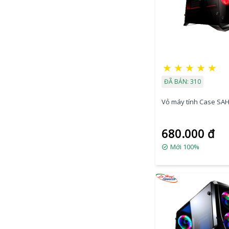
★
★
★
★
★
ĐÃ BÁN: 310
Vỏ máy tính Case SA
680.000 đ
Mới 100%