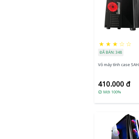
★
★
★
☆
☆
ĐÃ BÁN: 348
Vỏ máy tính case SA
410.000 đ
Mới 100%