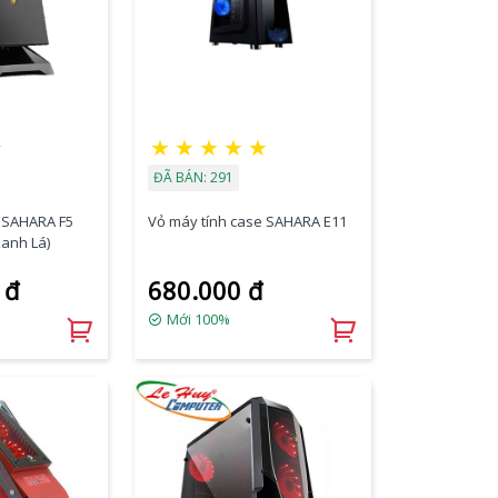
★
★
★
★
★
★
ĐÃ BÁN: 291
e SAHARA F5
Vỏ máy tính case SAHARA E11
anh Lá)
 đ
680.000 đ
Mới 100%