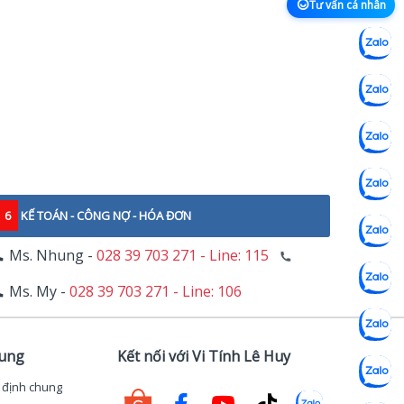
Tư vấn cá nhân
6
KẾ TOÁN - CÔNG NỢ - HÓA ĐƠN
Ms. Nhung -
028 39 703 271 - Line: 115
Ms. My -
028 39 703 271 - Line: 106
hung
Kết nối với Vi Tính Lê Huy
 định chung