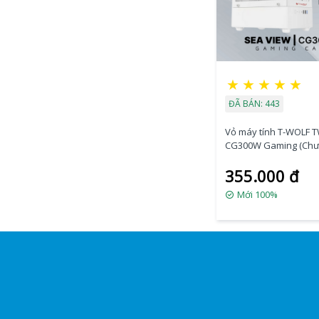
★
★
★
★
★
ĐÃ BÁN: 443
Vỏ máy tính T-WOLF T
CG300W Gaming (Ch
fan) (White/Tempere
355.000 đ
Glass/USB3.0*1+USB
Audio/282x192x413m
Mới 100%