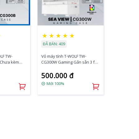
★
★
★
★
★
★
ĐÃ BÁN: 409
OLF TW-
Vỏ máy tính T-WOLF TW-
(Chưa kèm
CG300W Gaming Gắn sẵn 3 fan
ered
Led xịn (White/Tempered
500.000 đ
+USB2.0*2+HD
Glass/USB3.0*1+USB2.0*2+HD
413mm)
Audio/282x192x413mm)
Mới 100%