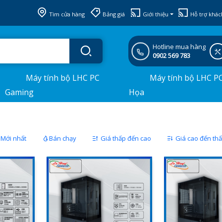
Tìm cửa hàng
Bảng giá
Giới thiệu
Hỗ trợ khác
Hotline mua hàng
0902 569 783
Máy tính bộ LHC PC
Máy tính bộ LHC P
Gaming
Họa
Mới nhất
Bán chạy
Giá thấp đến cao
Giá cao đến th