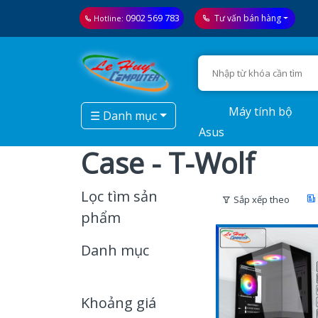
0902 569 783
Tư vấn bán hàng
Hotline:
Máy tính bộ
☰ Danh mục
Asus
Case - T-Wolf
Lọc tìm sản
Sắp xếp theo
phẩm
Danh mục
Khoảng giá