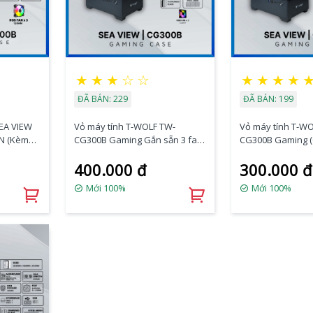
★
★
★
☆
☆
★
★
★
★
ĐÃ BÁN: 229
ĐÃ BÁN: 199
EA VIEW
Vỏ máy tính T-WOLF TW-
Vỏ máy tính T-W
N (Kèm
CG300B Gaming Gắn sẵn 3 fan
CG300B Gaming 
Led xịn (Black/Tempered
fan) (Black/Temp
400.000 đ
300.000 đ
Glass/USB3.0*1+USB2.0*2+HD
Glass/USB3.0*1
Audio/282x192x413mm)
Audio/282x192x
Mới 100%
Mới 100%