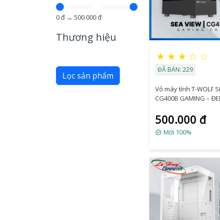
0
đ →
500.000
đ
Thương hiệu
★
★
★
☆
☆
ĐÃ BÁN: 229
Lọc sản phẩm
Vỏ máy tính T-WOLF S
CG400B GAMING – ĐE
Sẵn 3 Fan RGB)
500.000 đ
Mới 100%