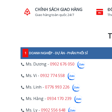
CHÍNH SÁCH GIAO HÀNG
Đ
Giao hàng toàn quốc 24/7
Th
T
1
DOANH NGHIỆP - DỰ ÁN - PHÂN PHỐI SỈ
Ms. Dương -
0902 676 050
Ms. Vi -
0932 774 558
Ms. Linh -
0776 993 226
Ms. Hằng -
0934 170 239
Ms. Ly -
0902 556 648