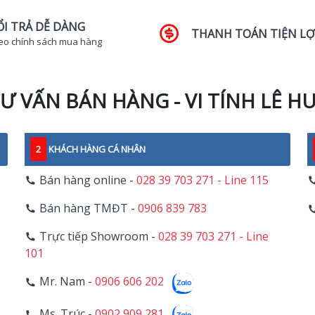
ỔI TRẢ DỄ DÀNG
THANH TOÁN TIỆN LỢ
eo chính sách mua hàng
Ư VẤN BÁN HÀNG - VI TÍNH LÊ H
2
KHÁCH HÀNG CÁ NHÂN
Bán hàng online -
028 39 703 271 - Line 115
Bán hàng TMĐT -
0906 839 783
Trực tiếp Showroom -
028 39 703 271 - Line
101
Mr. Nam -
0906 606 202
Ms. Trúc -
0902 909 281