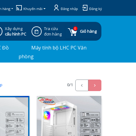
h hàng
Khuyến mãi
Đăng nhập
Đăng ký
Xây dựng
Tra cứu
0
Giỏ hàng
cấu hình PC
đơn hàng
C Đồ
Máy tính bộ LHC PC Văn
phòng
ấp
0
/1