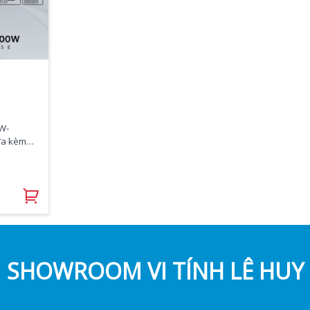
W-
ưa kèm
d
2.0*2+HD
m)
SHOWROOM VI TÍNH LÊ HUY