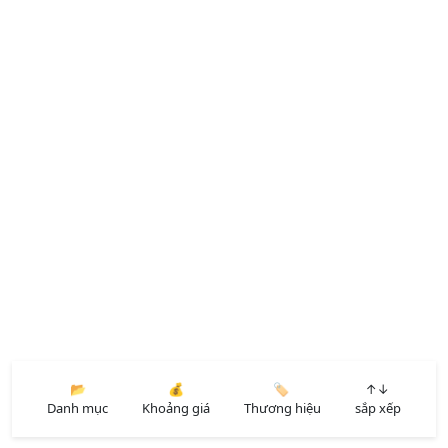
📂
💰
🏷️
↑↓
Danh mục
Khoảng giá
Thương hiệu
sắp xếp