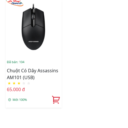
Đã bán: 104
Chuột Có Dây Assassins
AM101 (USB)
★
★
★
☆
☆
65.000 đ
Mới 100%