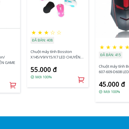
★
★
★
☆
☆
ĐÃ BÁN: 408
★
★
★
★
Chuột máy tính Bosston
ĐÃ BÁN: 415
on/
X145/V9/V15/X7 LED CHUYÊN
YÊN GAME
GAME
Chuột máy tính B
55.000 đ
607-609-D608 LE
Mới 100%
GAME
45.000 đ
Mới 100%