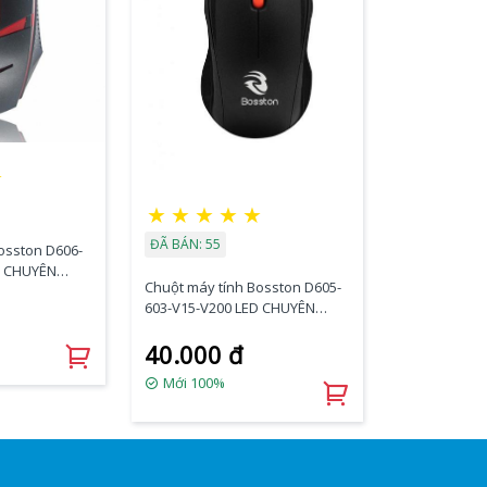
★
★
★
★
★
★
ĐÃ BÁN: 55
osston D606-
D CHUYÊN
Chuột máy tính Bosston D605-
603-V15-V200 LED CHUYÊN
GAME
40.000 đ
Mới 100%