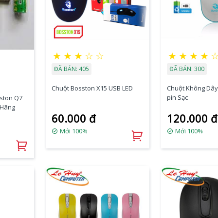
★
★
★
☆
☆
★
★
★
★
ĐÃ BÁN: 405
ĐÃ BÁN: 300
Chuột Bosston X15 USB LED
Chuột Không Dây
pin Sạc
ston Q7
 Hãng
60.000 đ
120.000 đ
Mới 100%
Mới 100%