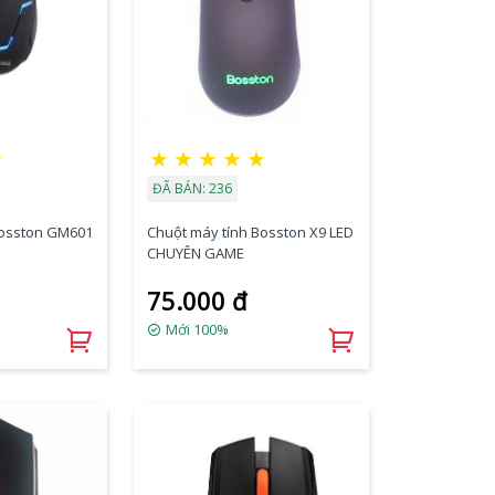
★
★
★
★
★
★
ĐÃ BÁN: 236
Bosston GM601
Chuột máy tính Bosston X9 LED
CHUYÊN GAME
75.000 đ
Mới 100%