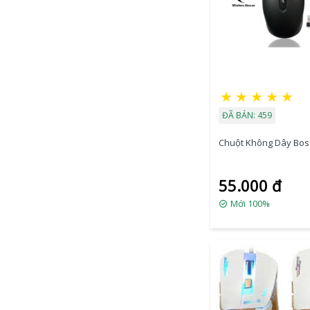
★
★
★
★
★
ĐÃ BÁN: 459
Chuột Không Dây Bos
55.000 đ
Mới 100%