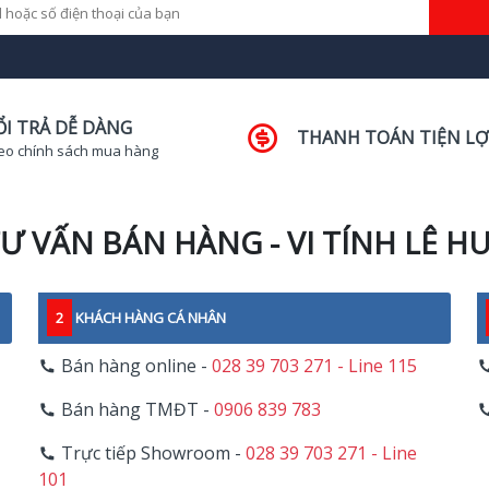
ỔI TRẢ DỄ DÀNG
THANH TOÁN TIỆN LỢ
eo chính sách mua hàng
Ư VẤN BÁN HÀNG - VI TÍNH LÊ H
2
KHÁCH HÀNG CÁ NHÂN
Bán hàng online -
028 39 703 271 - Line 115
Bán hàng TMĐT -
0906 839 783
Trực tiếp Showroom -
028 39 703 271 - Line
101