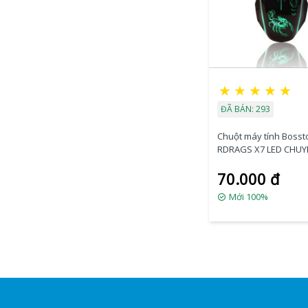
★
★
★
★
★
ĐÃ BÁN: 293
Chuột máy tính Bosst
RDRAGS X7 LED CHU
70.000 đ
Mới 100%