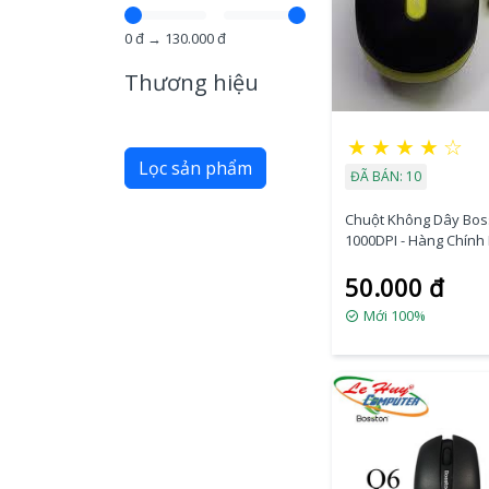
0
đ →
130.000
đ
Thương hiệu
★
★
★
★
☆
Lọc sản phẩm
ĐÃ BÁN: 10
Chuột Không Dây Bos
1000DPI - Hàng Chính
50.000 đ
Mới 100%