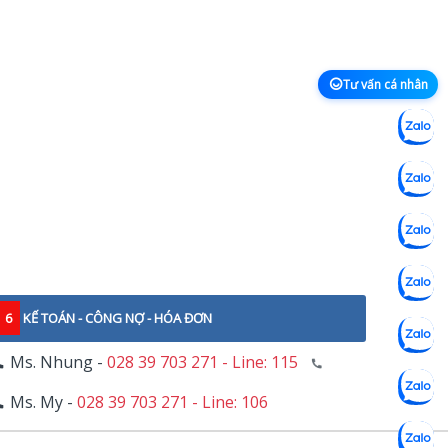
Tư vấn cá nhân
6
KẾ TOÁN - CÔNG NỢ - HÓA ĐƠN
Ms. Nhung -
028 39 703 271 - Line: 115
Ms. My -
028 39 703 271 - Line: 106