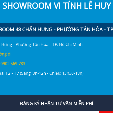
SHOWROOM VI TÍNH LÊ HUY
OOM 48 CHẤN HƯNG - PHƯỜNG TÂN HÒA - TP.
ấn Hưng - Phường Tân Hòa - TP. Hồ Chí Minh
ờng đi
:
0902 569 783
a: T2 - T7 (Sáng: 8h-12h - Chiều: 13h30-18h)
ĐĂNG KÝ NHẬN TƯ VẤN MIỄN PHÍ