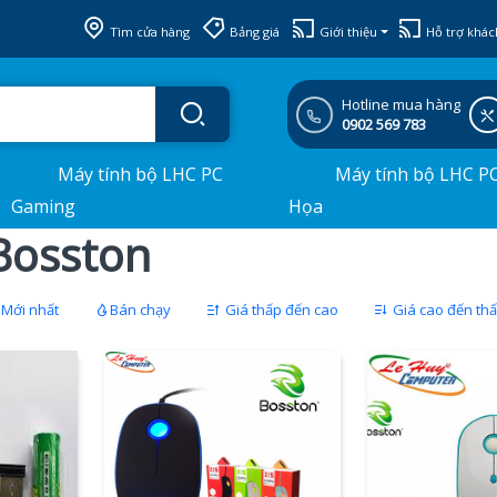
Tìm cửa hàng
Bảng giá
Giới thiệu
Hỗ trợ khác
Hotline mua hàng
0902 569 783
Máy tính bộ LHC PC
Máy tính bộ LHC P
Gaming
Họa
Bosston
Mới nhất
Bán chạy
Giá thấp đến cao
Giá cao đến th