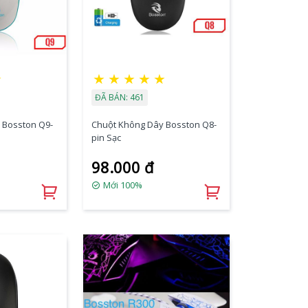
☆
★
★
★
★
★
ĐÃ BÁN: 461
 Bosston Q9-
Chuột Không Dây Bosston Q8-
pin Sạc
98.000 đ
Mới 100%