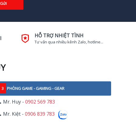
Gửi
HỖ TRỢ NHIỆT TÌNH
I
Tư vấn qua nhiều kênh Zalo, hotline...
UY
3
PHÒNG GAME - GAMING - GEAR
Mr. Huy -
0902 569 783
Mr. Kiệt -
0906 839 783