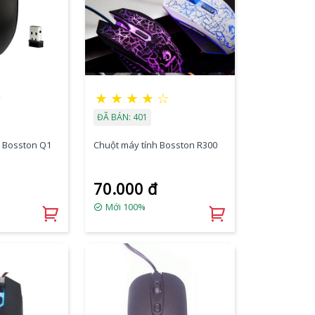
★
★
★
★
★
☆
ĐÃ BÁN: 401
 Bosston Q1
Chuột máy tính Bosston R300
70.000 đ
Mới 100%