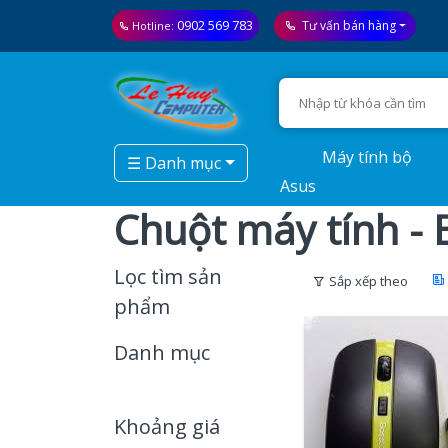
0902 569 783
Tư vấn bán hàng
Hotline:
Máy tính bộ
☰ Danh mục
Asus
Chuột máy tính - 
Lọc tìm sản
Sắp xếp theo
phẩm
Danh mục
Khoảng giá