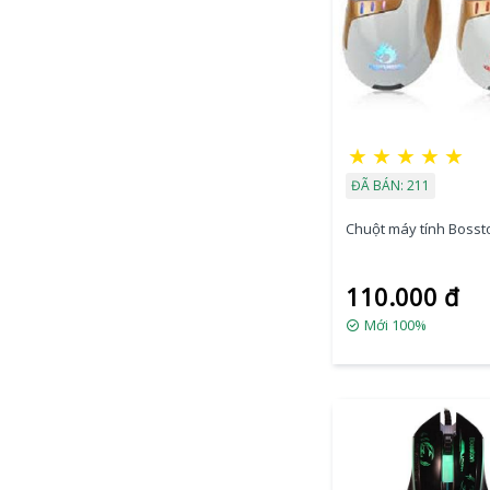
★
★
★
★
★
ĐÃ BÁN: 211
Chuột máy tính Bosst
110.000 đ
Mới 100%