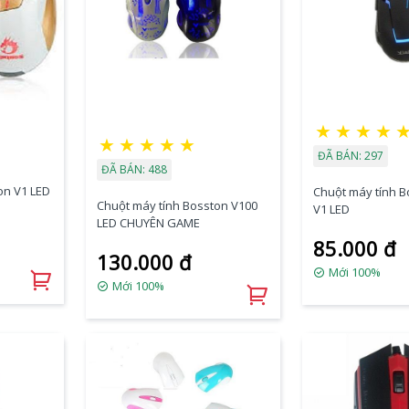
★
★
★
★
★
★
★
★
★
ĐÃ BÁN: 297
ĐÃ BÁN: 488
on V1 LED
Chuột máy tính 
Chuột máy tính Bosston V100
V1 LED
LED CHUYÊN GAME
85.000 đ
130.000 đ
Mới 100%
Mới 100%