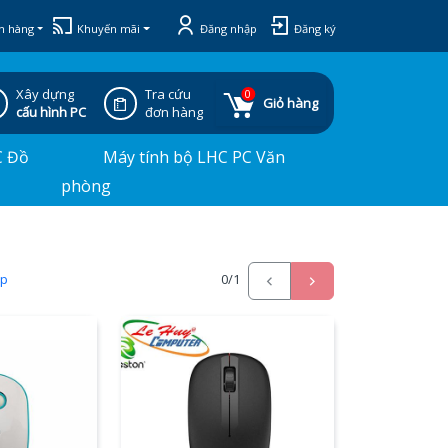
h hàng
Khuyến mãi
Đăng nhập
Đăng ký
Xây dựng
Tra cứu
0
Giỏ hàng
cấu hình PC
đơn hàng
C Đồ
Máy tính bộ LHC PC Văn
phòng
ấp
0
/1