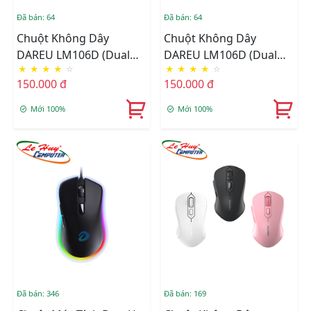
Đã bán: 64
Đã bán: 64
Chuột Không Dây
Chuột Không Dây
DAREU LM106D (Dual
DAREU LM106D (Dual
★
★
★
★
☆
★
★
★
★
☆
Mode: Bluetooth + 2.4G)
Mode: Bluetooth + 2.4G)
150.000 đ
150.000 đ
Mint Green
Black
Mới 100%
Mới 100%
Đã bán: 346
Đã bán: 169