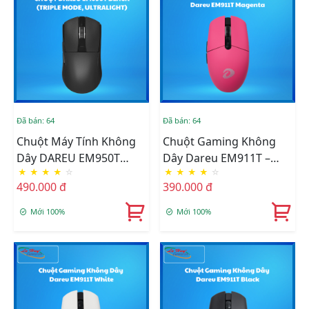
Đã bán: 64
Đã bán: 64
Chuột Máy Tính Không
Chuột Gaming Không
Dây DAREU EM950T
Dây Dareu EM911T –
★
★
★
★
☆
★
★
★
★
☆
BLACK (TRIPLE MODE,
Wired+2.4G+BT Magenta
490.000 đ
390.000 đ
ULTRALIGHT)
Mới 100%
Mới 100%