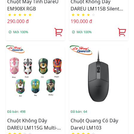
Chuột Máy Tính DareU
Chuột Không Dây
EM908X RGB
DAREU LM115B Silent
★
★
★
★
★
★
★
★
★
☆
Bluetooth + 2.4G (Dual
290.000 đ
190.000 đ
Mode)
(Đen/Hồng/Trắng)
Mới 100%
Mới 100%
Đã bán: 498
Đã bán: 64
Chuột Không Dây
Chuột Quang Có Dây
DAREU LM115G Multi-
DareU LM103
★
★
★
☆
☆
★
★
★
★
☆