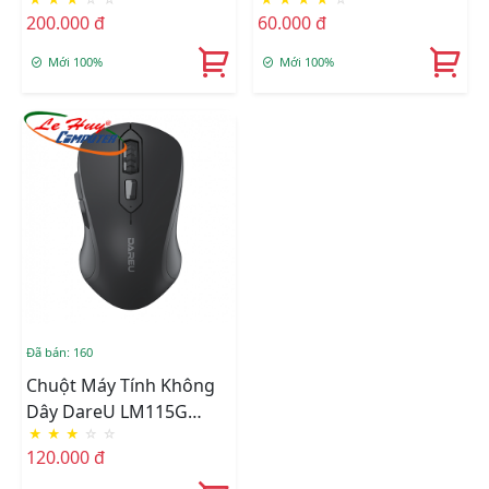
Color Dog(không Dây)
200.000 đ
60.000 đ
Mới 100%
Mới 100%
Đã bán: 160
Chuột Máy Tính Không
Dây DareU LM115G
★
★
★
☆
☆
(Đen/Hồng/Trắng)
120.000 đ