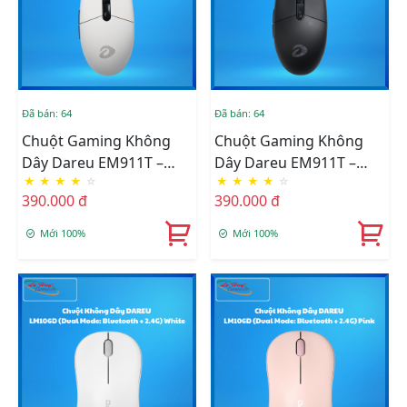
Đã bán: 64
Đã bán: 64
Chuột Gaming Không
Chuột Gaming Không
Dây Dareu EM911T –
Dây Dareu EM911T –
★
★
★
★
☆
★
★
★
★
☆
Wired+2.4G+BT White
Wired+2.4G+BT Black
390.000 đ
390.000 đ
Mới 100%
Mới 100%