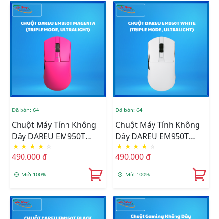
Đã bán: 64
Đã bán: 64
Chuột Máy Tính Không
Chuột Máy Tính Không
Dây DAREU EM950T
Dây DAREU EM950T
★
★
★
★
☆
★
★
★
★
☆
MAGENTA (TRIPLE
WHITE (TRIPLE MODE,
490.000 đ
490.000 đ
MODE, ULTRALIGHT)
ULTRALIGHT)
Mới 100%
Mới 100%