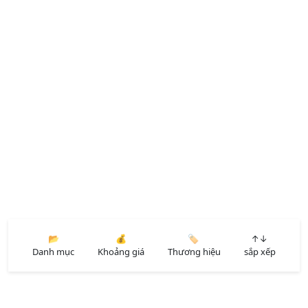
📂
💰
🏷️
↑↓
Danh mục
Khoảng giá
Thương hiệu
sắp xếp