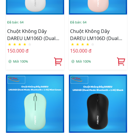
Đã bán: 64
Đã bán: 64
Chuột Không Dây
Chuột Không Dây
DAREU LM106D (Dual
DAREU LM106D (Dual
★
★
★
★
☆
★
★
★
★
☆
Mode: Bluetooth + 2.4G)
Mode: Bluetooth + 2.4G)
150.000 đ
150.000 đ
White
Pink
Mới 100%
Mới 100%