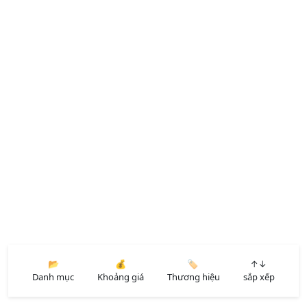
📂
💰
🏷️
↑↓
Danh mục
Khoảng giá
Thương hiệu
sắp xếp