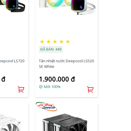
★
★
★
★
★
★
ĐÃ BÁN: 449
eepcool LS720
Tản nhiệt nước Deepcool LS520
SE White
 đ
1.900.000 đ
Mới 100%