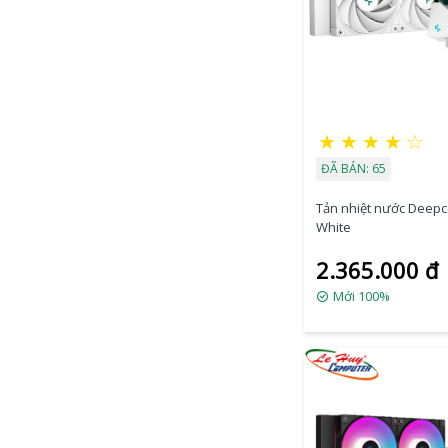
★
★
★
★
☆
ĐÃ BÁN: 65
Tản nhiệt nước Deepc
White
2.365.000 đ
Mới 100%