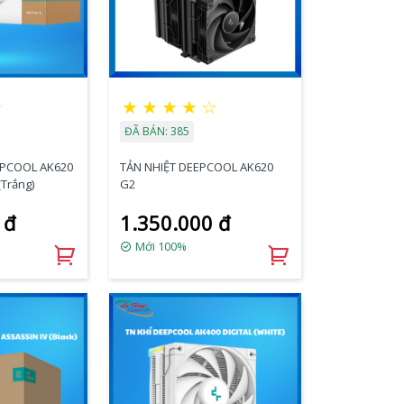
★
★
★
★
★
☆
ĐÃ BÁN: 385
EEPCOOL AK620
TẢN NHIỆT DEEPCOOL AK620
Trắng)
G2
 đ
1.350.000 đ
Mới 100%