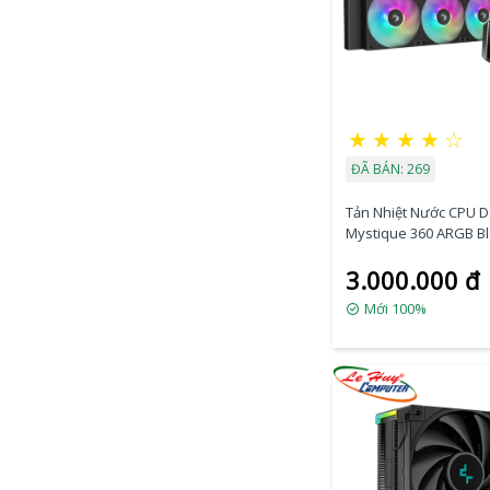
★
★
★
★
☆
ĐÃ BÁN: 269
Tản Nhiệt Nước CPU 
Mystique 360 ARGB Bl
LX750-BKADSNC-G-1
3.000.000 đ
Mới 100%