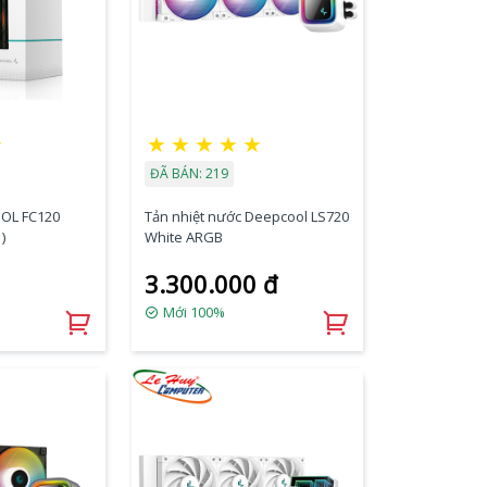
★
★
★
★
★
★
ĐÃ BÁN: 219
OL FC120
Tản nhiệt nước Deepcool LS720
)
White ARGB
3.300.000 đ
Mới 100%