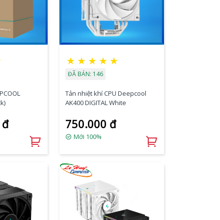
★
★
★
★
★
★
ĐÃ BÁN: 146
EEPCOOL
Tản nhiệt khí CPU Deepcool
k)
AK400 DIGITAL White
 đ
750.000 đ
Mới 100%