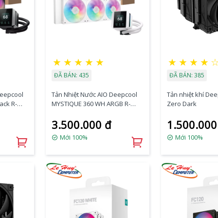
★
★
★
★
★
★
★
★
★
ĐÃ BÁN: 435
ĐÃ BÁN: 385
Deepcool
Tản Nhiệt Nước AIO Deepcool
Tản nhiệt khí De
ack R-
MYSTIQUE 360 WH ARGB R-
Zero Dark
LX360-WHDSNMCP-G-1
3.500.000 đ
1.500.000
Mới 100%
Mới 100%