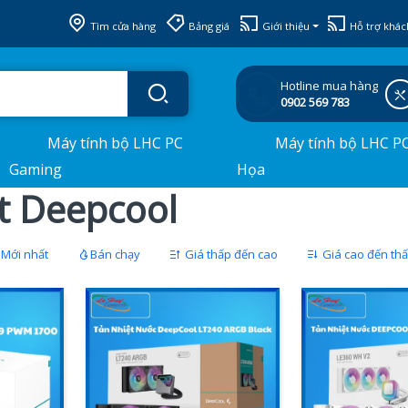
Tìm cửa hàng
Bảng giá
Giới thiệu
Hỗ trợ khác
Hotline mua hàng
0902 569 783
Máy tính bộ LHC PC
Máy tính bộ LHC P
Gaming
Họa
ệt Deepcool
Mới nhất
Bán chạy
Giá thấp đến cao
Giá cao đến th