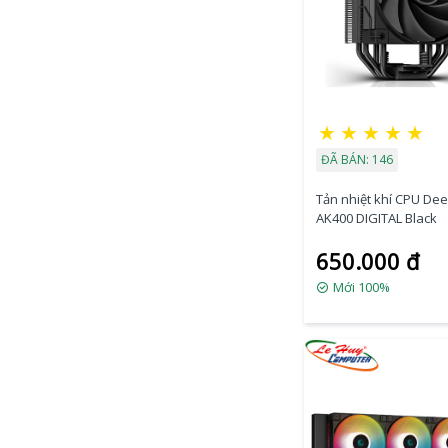
★
★
★
★
★
ĐÃ BÁN: 146
Tản nhiệt khí CPU De
AK400 DIGITAL Black
650.000 đ
Mới 100%