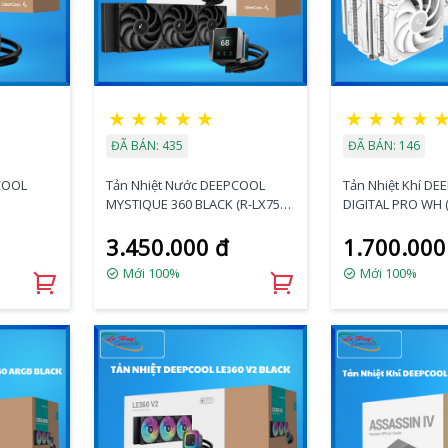
★
★
★
★
★
★
★
★
★
ĐÃ BÁN: 435
ĐÃ BÁN: 146
COOL
Tản Nhiệt Nước DEEPCOOL
Tản Nhiệt Khí D
MYSTIQUE 360 BLACK (R-LX750-
DIGITAL PRO WH (
BKDSNMP-G-1)
3.450.000 đ
1.700.000
Mới 100%
Mới 100%