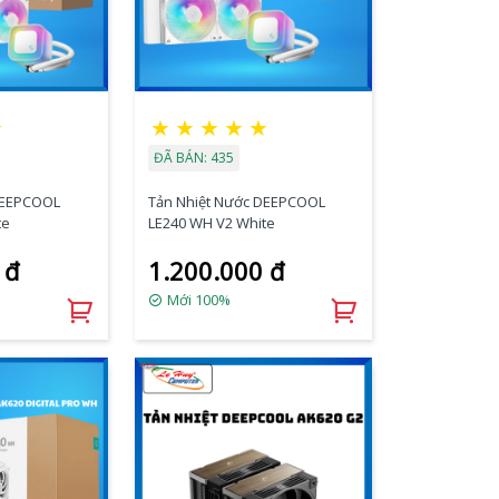
★
★
★
★
★
★
ĐÃ BÁN: 435
DEEPCOOL
Tản Nhiệt Nước DEEPCOOL
te
LE240 WH V2 White
 đ
1.200.000 đ
Mới 100%