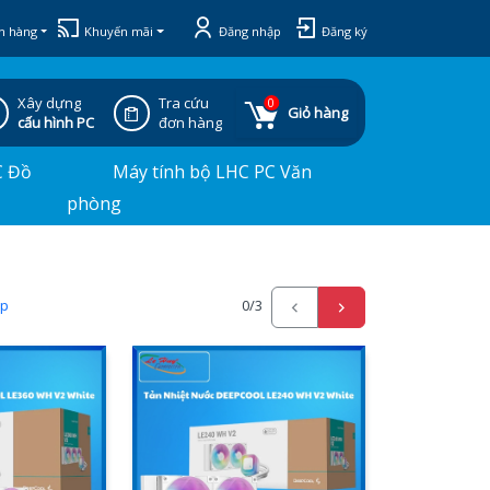
h hàng
Khuyến mãi
Đăng nhập
Đăng ký
Xây dựng
Tra cứu
0
Giỏ hàng
cấu hình PC
đơn hàng
C Đồ
Máy tính bộ LHC PC Văn
phòng
ấp
0
/3