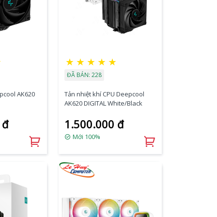
☆
★
★
★
★
★
ĐÃ BÁN: 228
epcool AK620
Tản nhiệt khí CPU Deepcool
AK620 DIGITAL White/Black
 đ
1.500.000 đ
Mới 100%