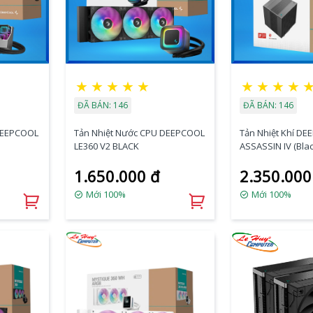
★
★
★
★
★
★
★
★
★
ĐÃ BÁN: 146
ĐÃ BÁN: 146
DEEPCOOL
Tản Nhiệt Nước CPU DEEPCOOL
Tản Nhiệt Khí D
LE360 V2 BLACK
ASSASSIN IV (Blac
1.650.000 đ
2.350.000
Mới 100%
Mới 100%