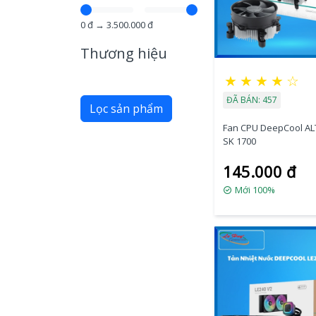
0
đ →
3.500.000
đ
Thương hiệu
★
★
★
★
☆
ĐÃ BÁN: 457
Lọc sản phẩm
Fan CPU DeepCool A
SK 1700
145.000 đ
Mới 100%