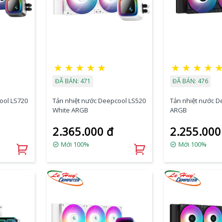
★
★
★
★
★
★
★
★
★
ĐÃ BÁN: 471
ĐÃ BÁN: 476
ool LS720
Tản nhiệt nước Deepcool LS520
Tản nhiệt nước D
White ARGB
ARGB
2.365.000 đ
2.255.000
Mới 100%
Mới 100%