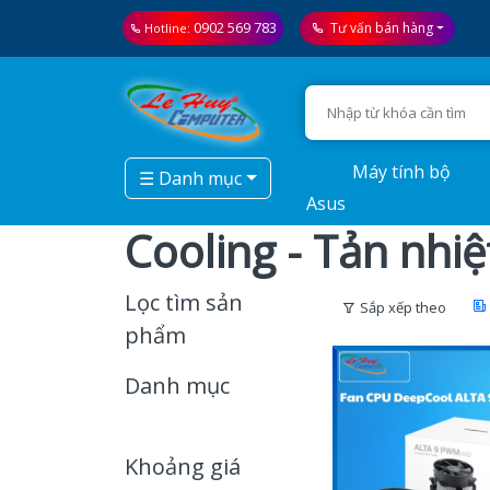
0902 569 783
Tư vấn bán hàng
Hotline:
Máy tính bộ
☰ Danh mục
Asus
Cooling - Tản nhi
Lọc tìm sản
Sắp xếp theo
phẩm
Danh mục
Khoảng giá