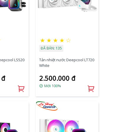
★
★
★
★
★
☆
ĐÃ BÁN: 135
eepcool LS520
Tản nhiệt nước Deepcool LT720
White
 đ
2.500.000 đ
Mới 100%