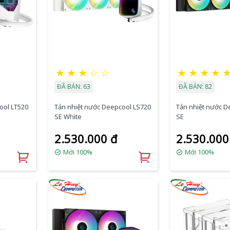
★
★
★
☆
☆
★
★
★
★
ĐÃ BÁN: 63
ĐÃ BÁN: 82
ool LT520
Tản nhiệt nước Deepcool LS720
Tản nhiệt nước D
SE White
SE
2.530.000 đ
2.530.000
Mới 100%
Mới 100%