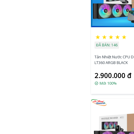
★
★
★
★
★
ĐÃ BÁN: 146
Tản Nhiệt Nước CPU 
LT360 ARGB BLACK
2.900.000 đ
Mới 100%