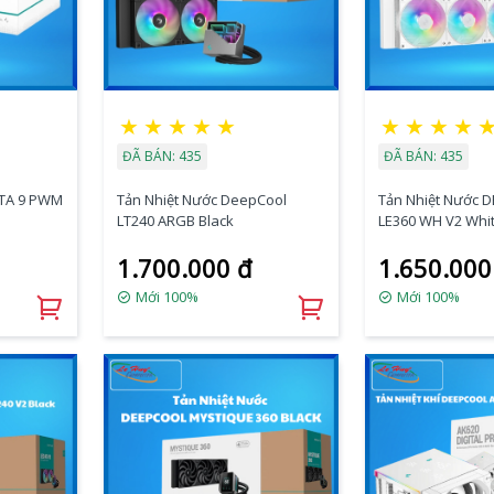
★
★
★
★
★
★
★
★
★
ĐÃ BÁN: 435
ĐÃ BÁN: 435
LTA 9 PWM
Tản Nhiệt Nước DeepCool
Tản Nhiệt Nước 
LT240 ARGB Black
LE360 WH V2 Whi
1.700.000 đ
1.650.000
Mới 100%
Mới 100%