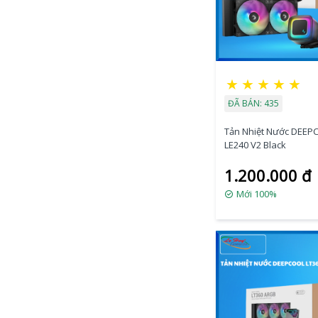
★
★
★
★
★
ĐÃ BÁN: 435
Tản Nhiệt Nước DEEP
LE240 V2 Black
1.200.000 đ
Mới 100%