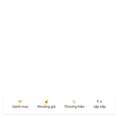
📂
💰
🏷️
↑↓
Danh mục
Khoảng giá
Thương hiệu
sắp xếp