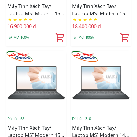
Máy Tính Xách Tay/
Máy Tính Xách Tay/
Laptop MSI Modern 15
Laptop MSI Modern 15
★
★
★
★
★
★
★
★
★
★
A11MU-1023VN (i5-
(A5M-239VN) (R7
16.900.000 đ
18.400.000 đ
1155G7/8GB/512GB/15.6"
5700U/8GB RAM/512GB
FHD/Win)
SSD/15.6 Inch
Mới 100%
Mới 100%
FHD/Win11/Xám)
Đã bán: 58
Đã bán: 310
Máy Tính Xách Tay/
Máy Tính Xách Tay/
Laptop MSI Modern 15
Laptop MSI Modern 14