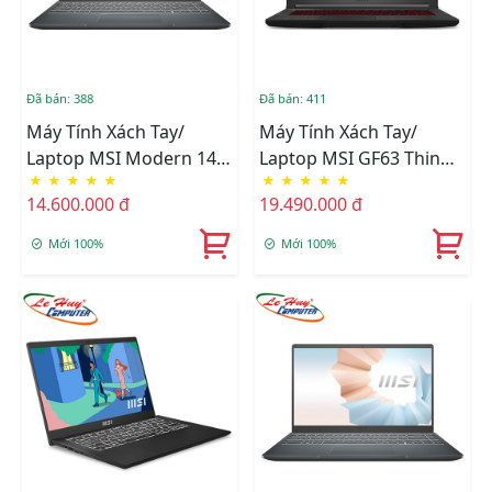
Đã bán: 388
Đã bán: 411
Máy Tính Xách Tay/
Máy Tính Xách Tay/
Laptop MSI Modern 14
Laptop MSI GF63 Thin
★
★
★
★
★
★
★
★
★
★
B11MOU-1065VN (i7-
11SC-664VN (i5-
14.600.000 đ
19.490.000 đ
1195G7/8GB/512GB/Intel
11400H/8GB/512GB/GTX165
Iris Xe/14 Inch FHD/Win
Max Q 4GB/15.6 Inch
Mới 100%
Mới 100%
11/Carbon Gray)
FHD/Win 11/Đen)