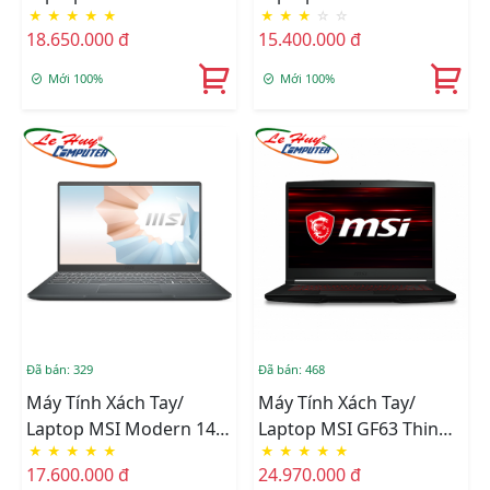
★
★
★
★
★
★
★
★
☆
☆
(A5M-238VN) (R5
(B5M-204VN) (R5
18.650.000 đ
15.400.000 đ
5500U/8GB RAM/512GB
5500U/8GB RAM/512GB
SSD/15.6 Inch
SSD/14.0inch
Mới 100%
Mới 100%
FHD/Win10/Xám)
FHD/Win11/Xám)
Đã bán: 329
Đã bán: 468
Máy Tính Xách Tay/
Máy Tính Xách Tay/
Laptop MSI Modern 14
Laptop MSI GF63 Thin
★
★
★
★
★
★
★
★
★
★
(B5M-064VN) (R5
11UC 443VN (i5-
17.600.000 đ
24.970.000 đ
5500U/8GB RAM/512GB
11400H/8GB/512GB/RTX305