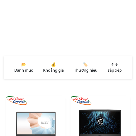
📂
💰
🏷️
↑↓
Danh mục
Khoảng giá
Thương hiệu
sắp xếp