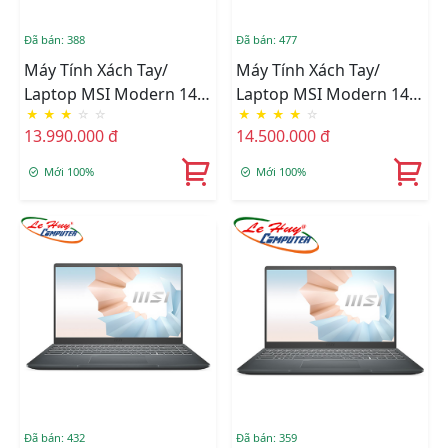
Đã bán: 388
Đã bán: 477
Máy Tính Xách Tay/
Máy Tính Xách Tay/
Laptop MSI Modern 14
Laptop MSI Modern 14
★
★
★
☆
☆
★
★
★
★
☆
(C11M-011VN) (i3-
B11MOU 1033VN (i7-
13.990.000 đ
14.500.000 đ
1115G4/8GB RAM/512GB
1195G7/8GB/512GB/14"
SSD/14.0 Inch
FHD/Win11)
Mới 100%
Mới 100%
FHD/Win11/Đen)
Đã bán: 432
Đã bán: 359