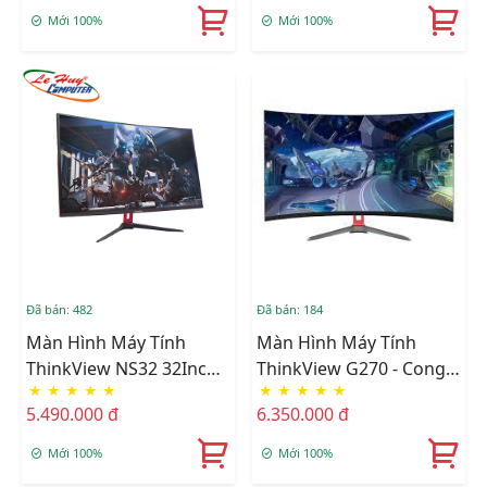
Mới 100%
Mới 100%
Đã bán: 482
Đã bán: 184
Màn Hình Máy Tính
Màn Hình Máy Tính
ThinkView NS32 32Inch
ThinkView G270 - Cong
★
★
★
★
★
★
★
★
★
★
FHD 165Hz Gaming
27 Inch Full HD PLS
5.490.000 đ
6.350.000 đ
Monitor Cong
165Hz
Mới 100%
Mới 100%