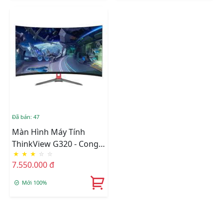
Đã bán: 47
Màn Hình Máy Tính
ThinkView G320 - Cong
★
★
★
☆
☆
32 Inch Full HD PLS
7.550.000 đ
165Hz
Mới 100%