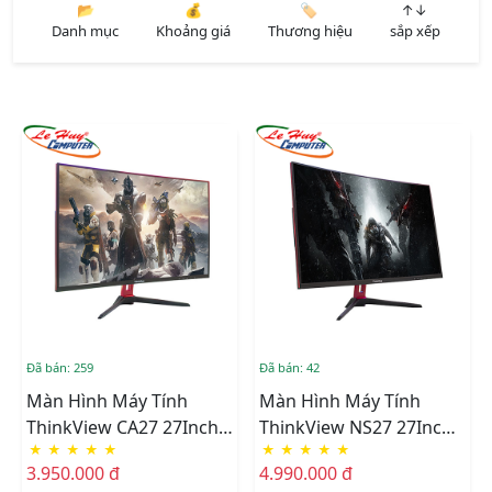
📂
💰
🏷️
↑↓
Danh mục
Khoảng giá
Thương hiệu
sắp xếp
Đã bán: 259
Đã bán: 42
Màn Hình Máy Tính
Màn Hình Máy Tính
ThinkView CA27 27Inch
ThinkView NS27 27Inch
★
★
★
★
★
★
★
★
★
★
FHD 75Hz Gaming
FHD 165Hz Gaming
3.950.000 đ
4.990.000 đ
Monitor Cong
Monitor Cong