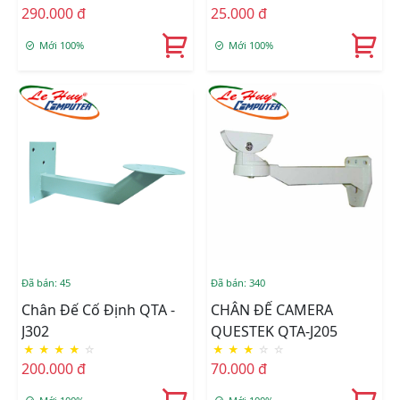
290.000 đ
25.000 đ
Mới 100%
Mới 100%
Đã bán: 45
Đã bán: 340
Chân Đế Cố Định QTA -
CHÂN ĐẾ CAMERA
J302
QUESTEK QTA-J205
★
★
★
★
☆
★
★
★
☆
☆
200.000 đ
70.000 đ